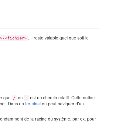
. Il reste valable quel que soit le
>/<fichier>
ose que
ou
est un chemin relatif. Cette notion
/
~
nnel. Dans un
terminal
on peut naviguer d'un
dépendamment de la racine du système, par ex. pour