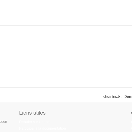
chemins.txt
Dern
Liens utiles
 pour
Débuter sur Ubuntu
Participer à la documentation