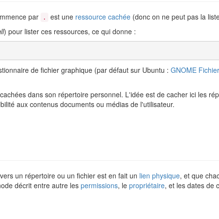
 commence par
est une
ressource cachée
(donc on ne peut pas la liste
.
a
ll
) pour lister ces ressources, ce qui donne :
tionnaire de fichier graphique (par défaut sur Ubuntu :
GNOME Fichiers
chées dans son répertoire personnel. L'idée est de cacher ici les réper
sibilité aux contenus documents ou médias de l'utilisateur.
vers un répertoire ou un fichier est en fait un
lien physique
, et que cha
ode décrit entre autre les
permissions
, le
propriétaire
, et les dates de 