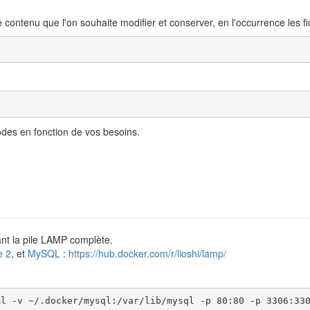
ontenu que l'on souhaite modifier et conserver, en l'occurrence les fic
odes en fonction de vos besoins.
nt la pile LAMP complète.
e 2
, et
MySQL
:
https://hub.docker.com/r/lioshi/lamp/
ml -v ~/.docker/mysql:/var/lib/mysql -p 80:80 -p 3306:33