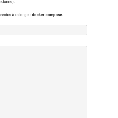
ncienne).
mmandes à rallonge :
docker-compose
.