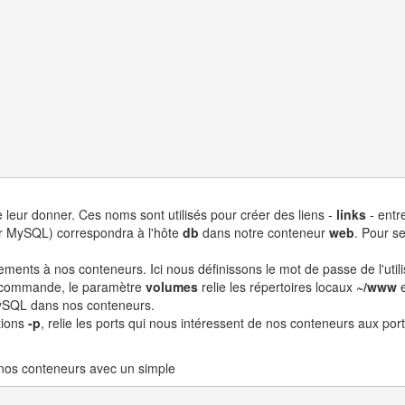
leur donner. Ces noms sont utilisés pour créer des liens -
links
- entr
r MySQL) correspondra à l'hôte
db
dans notre conteneur
web
. Pour s
ents à nos conteneurs. Ici nous définissons le mot de passe de l'util
e commande, le paramètre
volumes
relie les répertoires locaux
~/www
ySQL dans nos conteneurs.
tions
-p
, relie les ports qui nous intéressent de nos conteneurs aux port
s nos conteneurs avec un simple