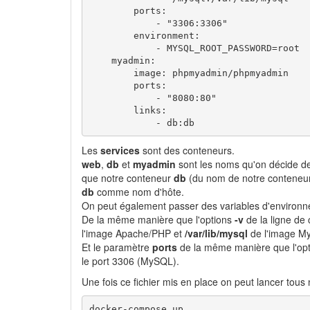
        ports:

            - "3306:3306"

        environment:

            - MYSQL_ROOT_PASSWORD=root

    myadmin:

        image: phpmyadmin/phpmyadmin

        ports:

            - "8080:80"

        links:

            - db:db
Les
services
sont des conteneurs.
web
,
db
et
myadmin
sont les noms qu'on décide de 
que notre conteneur
db
(du nom de notre conteneu
db
comme nom d'hôte.
On peut également passer des variables d'environnem
De la même manière que l'options
-v
de la ligne d
l'image Apache/PHP et
/var/lib/mysql
de l'image M
Et le paramètre
ports
de la même manière que l'op
le port 3306 (MySQL).
Une fois ce fichier mis en place on peut lancer tou
docker-compose up