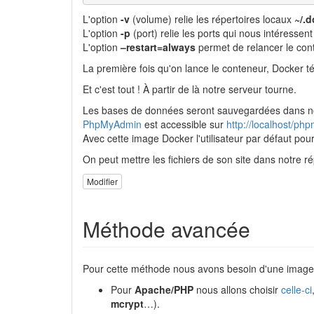
L'option
-v
(volume) relie les répertoires locaux
~/.
L'option
-p
(port) relie les ports qui nous intéresse
L'option
–restart=always
permet de relancer le con
La première fois qu'on lance le conteneur, Docker té
Et c'est tout ! À partir de là notre serveur tourne.
Les bases de données seront sauvegardées dans no
PhpMyAdmin
est accessible sur
http://localhost/p
Avec cette image Docker l'utilisateur par défaut po
On peut mettre les fichiers de son site dans notre r
Modifier
Méthode avancée
Pour cette méthode nous avons besoin d'une imag
Pour
Apache/PHP
nous allons choisir
celle-ci
mcrypt
…).