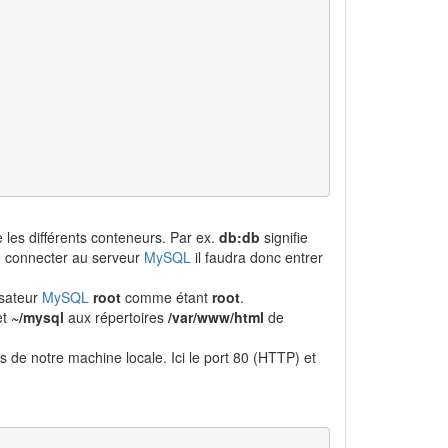
e les différents conteneurs. Par ex.
db:db
signifie
e connecter au serveur
MySQL
il faudra donc entrer
isateur
MySQL
root
comme étant
root
.
et
~/mysql
aux répertoires
/var/www/html
de
s de notre machine locale. Ici le port 80 (HTTP) et