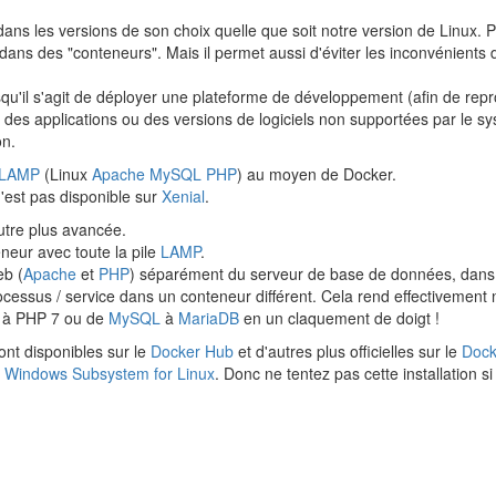
dans les versions de son choix quelle que soit notre version de Linux. Pour
ns des "conteneurs". Mais il permet aussi d'éviter les inconvénients 
squ'il s'agit de déployer une plateforme de développement (afin de rep
des applications ou des versions de logiciels non supportées par le sy
on.
LAMP
(Linux
Apache
MySQL
PHP
) au moyen de Docker.
n'est pas disponible sur
Xenial
.
utre plus avancée.
eneur avec toute la pile
LAMP
.
eb (
Apache
et
PHP
) séparément du serveur de base de données, dans 2
essus / service dans un conteneur différent. Cela rend effectivement
6 à PHP 7 ou de
MySQL
à
MariaDB
en un claquement de doigt !
t disponibles sur le
Docker Hub
et d'autres plus officielles sur le
Dock
c
Windows Subsystem for Linux
. Donc ne tentez pas cette installation 