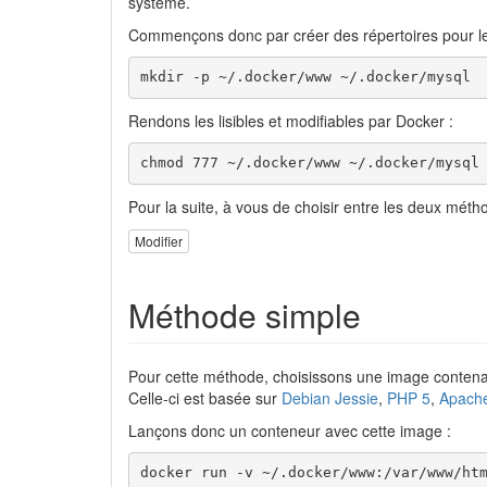
système.
Commençons donc par créer des répertoires pour le c
mkdir -p ~/.docker/www ~/.docker/mysql
Rendons les lisibles et modifiables par Docker :
chmod 777 ~/.docker/www ~/.docker/mysql
Pour la suite, à vous de choisir entre les deux méth
Modifier
Méthode simple
Pour cette méthode, choisissons une image contena
Celle-ci est basée sur
Debian Jessie
,
PHP 5
,
Apach
Lançons donc un conteneur avec cette image :
docker run -v ~/.docker/www:/var/www/ht