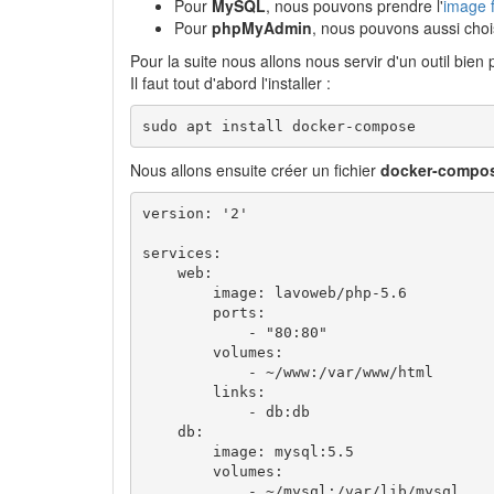
Pour
MySQL
, nous pouvons prendre l'
image 
Pour
phpMyAdmin
, nous pouvons aussi choisi
Pour la suite nous allons nous servir d'un outil bie
Il faut tout d'abord l'installer :
sudo apt install docker-compose
Nous allons ensuite créer un fichier
docker-compo
version: '2'

services:

    web:

        image: lavoweb/php-5.6

        ports:

            - "80:80"

        volumes:

            - ~/www:/var/www/html

        links:

            - db:db

    db:

        image: mysql:5.5

        volumes:

            - ~/mysql:/var/lib/mysql
