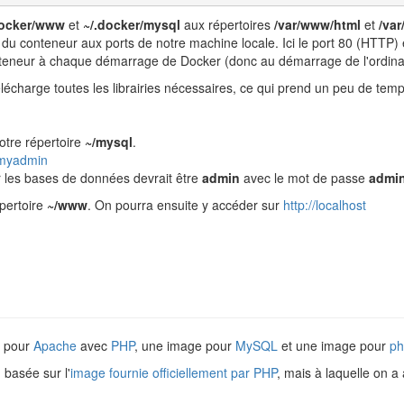
docker/www
et
~/.docker/mysql
aux répertoires
/var/www/html
et
/var
nt du conteneur aux ports de notre machine locale. Ici le port 80 (HTTP)
teneur à chaque démarrage de Docker (donc au démarrage de l'ordina
lécharge toutes les librairies nécessaires, ce qui prend un peu de temp
tre répertoire
~/mysql
.
hpmyadmin
ur les bases de données devrait être
admin
avec le mot de passe
admi
épertoire
~/www
. On pourra ensuite y accéder sur
http://localhost
e pour
Apache
avec
PHP
, une image pour
MySQL
et une image pour
p
, basée sur l'
image fournie officiellement par PHP
, mais à laquelle on a 