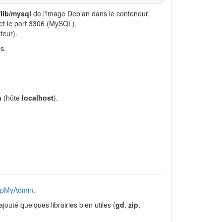
/lib/mysql
de l'image Debian dans le conteneur.
 et le port 3306 (MySQL).
teur).
s.
n
(hôte
localhost
).
hpMyAdmin
.
ajouté quelques librairies bien utiles (
gd
,
zip
,