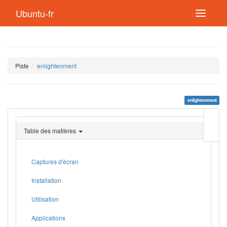
Ubuntu-fr
Piste
enlightenment
enlightenment
Modif
cette
Table des matières
page
Lien
de
retou
Captures d'écran
Installation
Utilisation
Applications