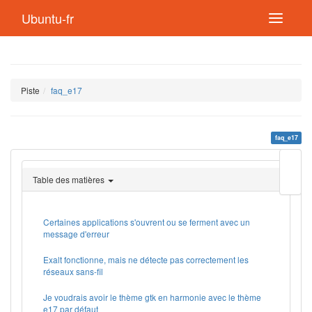
Ubuntu-fr
Piste
faq_e17
faq_e17
Modif
cette
Table des matières
page
Lien
de
retou
Certaines applications s'ouvrent ou se ferment avec un
message d'erreur
Exalt fonctionne, mais ne détecte pas correctement les
réseaux sans-fil
Je voudrais avoir le thème gtk en harmonie avec le thème
e17 par défaut