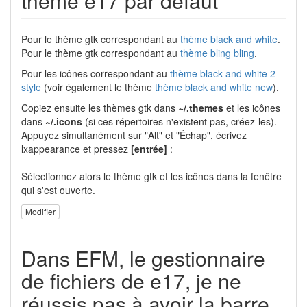
thème e17 par défaut
Pour le thème gtk correspondant au
thème black and white
.
Pour le thème gtk correspondant au
thème bling bling
.
Pour les icônes correspondant au
thème black and white 2
style
(voir également le thème
thème black and white new
).
Copiez ensuite les thèmes gtk dans
~/.themes
et les icônes
dans
~/.icons
(si ces répertoires n'existent pas, créez-les).
Appuyez simultanément sur "Alt" et "Échap", écrivez
lxappearance et pressez
[entrée]
:
Sélectionnez alors le thème gtk et les icônes dans la fenêtre
qui s'est ouverte.
Modifier
Dans EFM, le gestionnaire
de fichiers de e17, je ne
réussis pas à avoir la barre