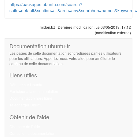
https://packages.ubuntu.com/search?
suite=default&section=all&arch=any&searchon=names&keywords
midori.txt
Dernière modification:
Le 03/05/2019, 17:12
(modification externe)
Documentation ubuntu-fr
Les pages de cette documentation sont rédigées par les utilisateurs
pour les utilisateurs. Apportez-nous votre aide pour améliorer le
contenu de cette documentation.
Liens utiles
Débuter sur Ubuntu
Participer à la documentation
Documentation hors ligne
Télécharger Ubuntu
Obtenir de l'aide
Chercher de l'aide
Consulter la documentation