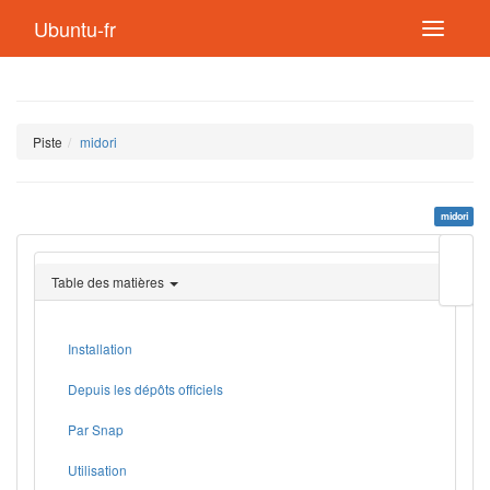
Ubuntu-fr
Piste
midori
midori
Modif
cette
Table des matières
page
Lien
de
retou
Installation
Depuis les dépôts officiels
Par Snap
Utilisation