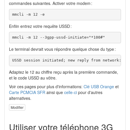
commandes suivantes. Activer votre modem :
mmcli -m 12 -e 
Enfiin entrez votre requête USSD :
mmcli -m 12 --3gpp-ussd-initiate="*100#" 
Le terminal devrait vous répondre quelque chose du type :
USSD session initiated; new reply from network: 'V
Adaptez le 12 au chiffre reçu après la première commande,
et le code USSD au vôtre.
Voir ces pages pour plus d'informations:
Clé USB Orange
et
Carte PCMCIA SFR
ainsi que
celle-ci
pour d'autres
alternatives.
Modifier
Utiliser votre téléphone 3G