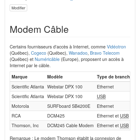
Modifier
Modem Câble
Certains fournisseurs d'accès à Internet, comme
Vidéotron
(Québec),
Cogeco
(Québec),
Wanadoo
,
Bravo Telecom
(Québec) et
Numéricâble
(Europe), proposent un accès à
Internet par le câble.
Marque
Modèle
Type de brancheme
Scientific Atlanta
Webstar DPX 100
Ethernet
Scientific Atlanta
Webstar DPX 100
USB
Motorola
SURFboard SB4200E
Ethernet
RCA
DCM425
Ethernet et
USB
Thomson, Inc
DCM245 Cable Modem
Ethernet et
USB
(Ethe
Remarque : Le modem Thomson établit la connexion de