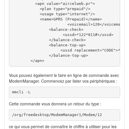
<apn
value
=
"aircelweb.pr"
>
<plan
type
=
"prepaid"
/>
<usage
type
=
"internet"
/>
<name
>
GPRS (Prepaid)
</name
>
<voicemail
>
120
</voicemail
>
<balance-check
>
<ussd
>
*122*011#
</ussd
>
</balance-check
>
<balance-top-up
>
<ussd
replacement
=
"CODE"
>
*130
</balance-top-up
>
</apn
>
Vous pouvez également le faire en ligne de commande avec
ModemManager. Commencez par lister vos périphériques :
mmcli -L
Cette commande vous donnera un retour du type :
/org/freedesktop/ModemManager1/Modem/12
ce qui vous permet de connaître le chiffre à utiliser pour les