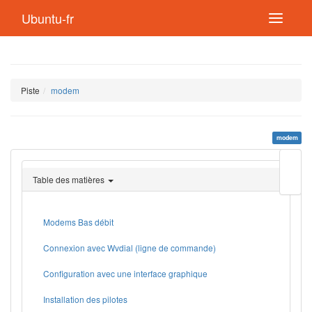
Ubuntu-fr
Piste
modem
modem
Modif
cette
Table des matières
page
Lien
de
retou
Modems Bas débit
Connexion avec Wvdial (ligne de commande)
Configuration avec une interface graphique
Installation des pilotes