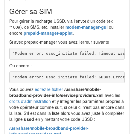
Gérer sa SIM
Pour gérer la recharge USSD, via l'envoi d'un code (ex
*100#), de SMS, etc, installer
modem-manager-gui
ou
encore
prepaid-manager-applet
.
Si avec prepaid-manager vous avez l'erreur suivante :
"Modem error: ussd_initiate failed: Timeout was re
Ou encore :
"Modem error: ussd_initiate failed: GDBus.Error:or
Vous pouvez
éditez le fichier
/usr/share/mobile-
broadband-provider-info/serviceproviders.xml
avec les
droits d'administration
et y intégrer les paramètres propres à
votre opérateur comme suit, si celui-ci n'est pas encore dans
la liste. S'il est dans la liste alors vous avez juste à compléter
la ligne
ussd
en y mettant votre code USSD :
/usr/share/mobile-broadband-provider-
info/serviceproviders.xml