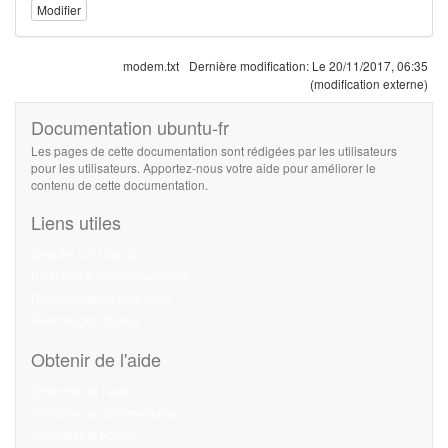
Modifier
modem.txt
Dernière modification:
Le 20/11/2017, 06:35
(modification externe)
Documentation ubuntu-fr
Les pages de cette documentation sont rédigées par les utilisateurs
pour les utilisateurs. Apportez-nous votre aide pour améliorer le
contenu de cette documentation.
Liens utiles
Débuter sur Ubuntu
Participer à la documentation
Documentation hors ligne
Télécharger Ubuntu
Obtenir de l'aide
Chercher de l'aide
Consulter la documentation
Consulter le Forum