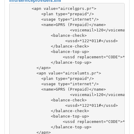
<apn
value
=
"aircelgprs.pr"
>
<plan
type
=
"prepaid"
/>
<usage
type
=
"internet"
/>
<name
>
GPRS (Prepaid)
</name
>
<voicemail
>
120
</voicemail
>
<balance-check
>
<ussd
>
*122*011#
</ussd
>
</balance-check
>
<balance-top-up
>
<ussd
replacement
=
"CODE"
>
*130
</balance-top-up
>
</apn
>
<apn
value
=
"aircelumts.pr"
>
<plan
type
=
"prepaid"
/>
<usage
type
=
"internet"
/>
<name
>
GPRS (Prepaid)
</name
>
<voicemail
>
120
</voicemail
>
<balance-check
>
<ussd
>
*122*011#
</ussd
>
</balance-check
>
<balance-top-up
>
<ussd
replacement
=
"CODE"
>
*130
</balance-top-up
>
</apn
>