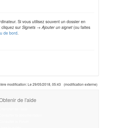
ordinateur. Si vous utilisez souvent un dossier en
t cliquez sur
Signets → Ajouter un signet
(ou faites
au de bord
.
ière modification:
Le 29/05/2018, 05:43
(modification externe)
Obtenir de l'aide
Chercher de l'aide
Consulter la documentation
Consulter le Forum
Lisez le guide