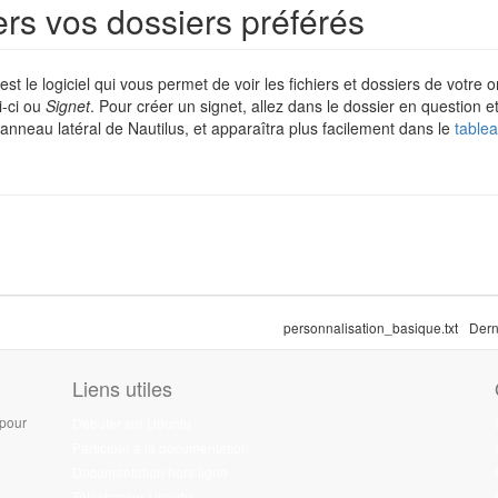
ers vos dossiers préférés
'est le logiciel qui vous permet de voir les fichiers et dossiers de votre 
i-ci ou
Signet
. Pour créer un signet, allez dans le dossier en question e
anneau latéral de Nautilus, et apparaîtra plus facilement dans le
table
personnalisation_basique.txt
Dern
Liens utiles
 pour
Débuter sur Ubuntu
Participer à la documentation
Documentation hors ligne
Télécharger Ubuntu