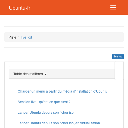
Ubuntu-fr
Piste
live_cd
live_cd
Modif
cette
Table des matières
page
Lien
de
retou
Charger un menu à partir du média d'installation d'Ubuntu
Session live : qu'est-ce que c'est ?
Lancer Ubuntu depuis son ficher iso
Lancer Ubuntu depuis son ficher iso, en virtualisation