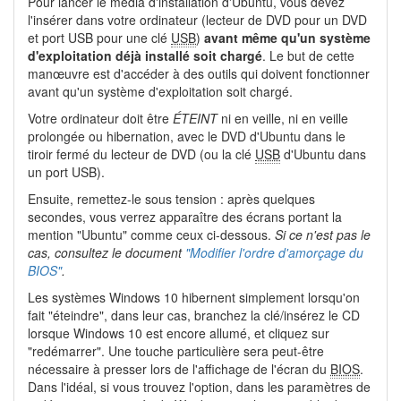
Pour lancer le média d'installation d'Ubuntu, vous devez
l'insérer dans votre ordinateur (lecteur de DVD pour un DVD
et port USB pour une clé
USB
)
avant même qu'un système
d'exploitation déjà installé soit chargé
. Le but de cette
manœuvre est d'accéder à des outils qui doivent fonctionner
avant qu'un système d'exploitation soit chargé.
Votre ordinateur doit être
ÉTEINT
ni en veille, ni en veille
prolongée ou hibernation, avec le DVD d'Ubuntu dans le
tiroir fermé du lecteur de DVD (ou la clé
USB
d'Ubuntu dans
un port USB).
Ensuite, remettez-le sous tension : après quelques
secondes, vous verrez apparaître des écrans portant la
mention "Ubuntu" comme ceux ci-dessous.
Si ce n'est pas le
cas, consultez le document
"Modifier l'ordre d'amorçage du
BIOS"
.
Les systèmes Windows 10 hibernent simplement lorsqu'on
fait "éteindre", dans leur cas, branchez la clé/insérez le CD
lorsque Windows 10 est encore allumé, et cliquez sur
"redémarrer". Une touche particulière sera peut-être
nécessaire à presser lors de l'affichage de l'écran du
BIOS
.
Dans l'idéal, si vous trouvez l'option, dans les paramètres de