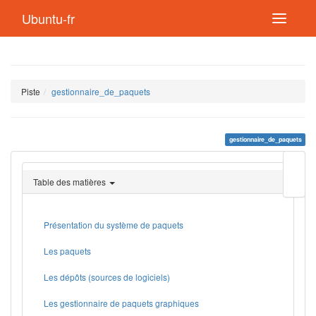
Ubuntu-fr
Piste
gestionnaire_de_paquets
gestionnaire_de_paquets
Modif
cette
Table des matières
page
Lien
de
retou
Présentation du système de paquets
Les paquets
Les dépôts (sources de logiciels)
Les gestionnaire de paquets graphiques