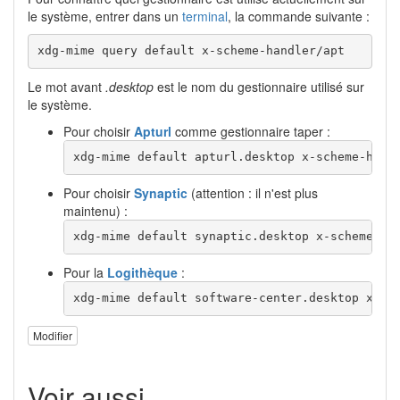
le système, entrer dans un
terminal
, la commande suivante :
xdg-mime query default x-scheme-handler/apt
Le mot avant
.desktop
est le nom du gestionnaire utilisé sur
le système.
Pour choisir
Apturl
comme gestionnaire taper :
xdg-mime default apturl.desktop x-scheme-hand
Pour choisir
Synaptic
(attention : il n'est plus
maintenu) :
xdg-mime default synaptic.desktop x-scheme-ha
Pour la
Logithèque
:
xdg-mime default software-center.desktop x-sc
Modifier
Voir aussi