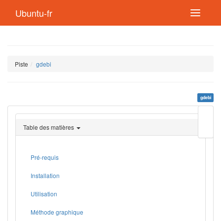
Ubuntu-fr
Piste
gdebi
gdebi
Modif
cette
Table des matières
page
Lien
de
retou
Pré-requis
Installation
Utilisation
Méthode graphique