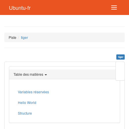
Ubuntu-fr
Piste
tiger
tiger
Modif
cette
Table des matières
page
Lien
de
retou
Variables réservées
Hello World
Structure