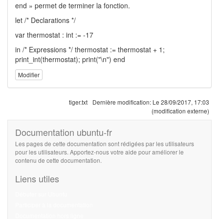
end » permet de terminer la fonction.
let /* Declarations */
var thermostat : int := -17
in /* Expressions */ thermostat := thermostat + 1;
print_int(thermostat); print("\n") end
Modifier
tiger.txt
Dernière modification:
Le 28/09/2017, 17:03
(modification externe)
Documentation ubuntu-fr
Les pages de cette documentation sont rédigées par les utilisateurs
pour les utilisateurs. Apportez-nous votre aide pour améliorer le
contenu de cette documentation.
Liens utiles
Débuter sur Ubuntu
Participer à la documentation
Documentation hors ligne