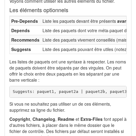
Voyons comment utiliser les autres éléments du fichier.
Les éléments optionnels
Pre-Depends
Liste les paquets devant être présents
avant
que
Depends
Liste des paquets dont votre méta-paquet dépend.
Recommends
Liste des paquets vivement conseillés (mais qui n
Suggests
Liste des paquets pouvant être utiles (notez la
Les listes de paquets ont une syntaxe à respecter. Les noms
de paquets doivent être séparés par des virgules. On peut
offrir le choix entre deux paquets en les séparant par une
barre verticale :
Suggests: paquet1, paquet2a | paquet2b, paquet3
Si vous ne souhaitez pas utiliser un de ces éléments,
supprimez sa ligne du fichier.
Copyright
,
Changelog
,
Readme
et
Extra-Files
font appel à
d'autres fichiers, à placer dans le même dossier que le
fichier de contrôle. Des fichiers par défaut seront installés si