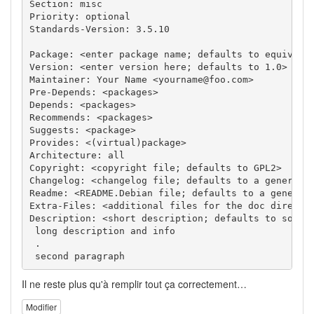
Section: misc

Priority: optional

Standards-Version: 3.5.10

Package: <enter package name; defaults to equivs-du
Version: <enter version here; defaults to 1.0>

Maintainer: Your Name <yourname@foo.com>

Pre-Depends: <packages>

Depends: <packages>

Recommends: <packages>

Suggests: <package>

Provides: <(virtual)package>

Architecture: all

Copyright: <copyright file; defaults to GPL2>

Changelog: <changelog file; defaults to a generic c
Readme: <README.Debian file; defaults to a generic 
Extra-Files: <additional files for the doc director
Description: <short description; defaults to some w
 long description and info

 .

 second paragraph
Il ne reste plus qu'à remplir tout ça correctement…
Modifier