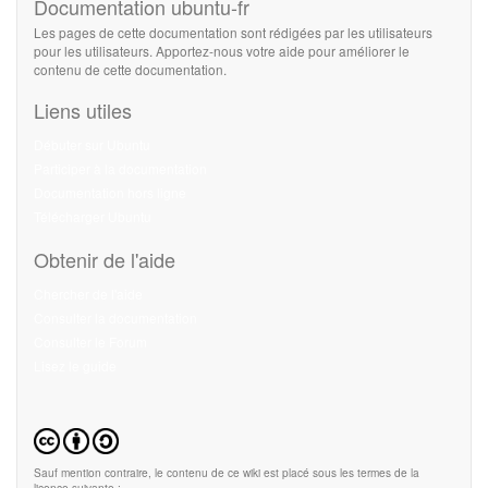
Documentation ubuntu-fr
Les pages de cette documentation sont rédigées par les utilisateurs
pour les utilisateurs. Apportez-nous votre aide pour améliorer le
contenu de cette documentation.
Liens utiles
Débuter sur Ubuntu
Participer à la documentation
Documentation hors ligne
Télécharger Ubuntu
Obtenir de l'aide
Chercher de l'aide
Consulter la documentation
Consulter le Forum
Lisez le guide
Sauf mention contraire, le contenu de ce wiki est placé sous les termes de la
licence suivante :