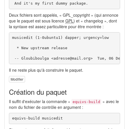
 And it's my first dummy package.
Deux fichiers sont appelés, « GPL_copyright » (qui annonce
que le paquet est sous licence
GPL
) et « changelog », dont
la syntaxe est assez particulière pour être montrée :
musicedit (1-0ubuntu1) dapper; urgency=low

  * New upstream release

 -- Gloubiboulga <adresse@mail.org>  Tue, 06 Dec 2
Il ne reste plus qu'à construire le paquet.
Modifier
Création du paquet
Il suffit d'exécuter la commande «
» avec le
equivs-build
nom du fichier de contrôle en argument :
equivs-build musicedit