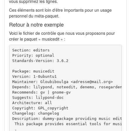
vous supprimez les lignes.
Ces éléments sont loin d'être importants pour un usage
personnel du méta-paquet.
Retour à notre exemple
Voici le fichier de contrôle que nous vous proposons pour
créer le paquet « musicedit » :
Section: editors

Priority: optional

Standards-Version: 3.6.2

Package: musicedit

Version: 1-0ubuntu1

Maintainer: Gloubiboulga <adresse@mail.org>

Depends: lilypond, noteedit, denemo, rosegarden4

Recommends: gv | gnome-gv

Suggests: lilypond-doc

Architecture: all

Copyright: GPL_copyright

Changelog: changelog

Description: dummy-package providing music edition 
 This package provides essential tools for music en
 .
