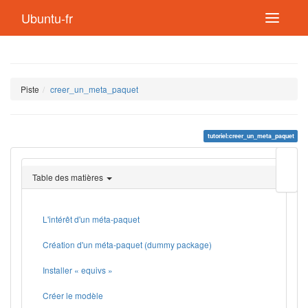
Ubuntu-fr
Piste
creer_un_meta_paquet
tutoriel:creer_un_meta_paquet
Modif
cette
Table des matières
page
Lien
de
retou
L'intérêt d'un méta-paquet
Création d'un méta-paquet (dummy package)
Installer « equivs »
Créer le modèle