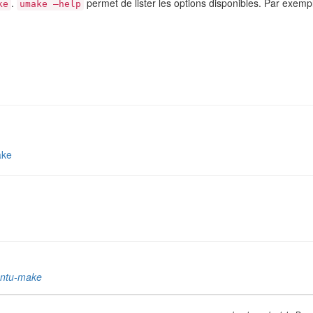
.
permet de lister les options disponibles. Par exemp
ke
umake –help
ake
untu-make