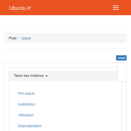
Ubuntu-fr
Piste
cssed
cssed
Modif
cette
Table des matières
page
Lien
de
retou
Pré-requis
Installation
Utilisation
Désinstallation