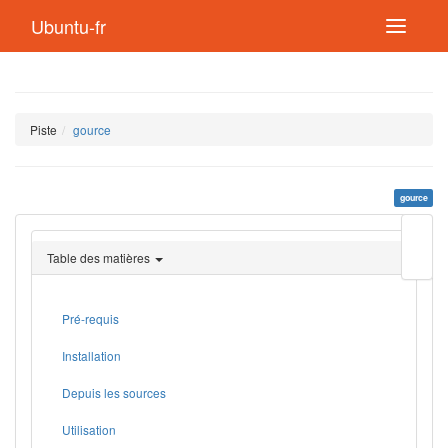
Ubuntu-fr
Piste
gource
gource
Modif
cette
Table des matières
page
Lien
de
retou
Pré-requis
Installation
Depuis les sources
Utilisation