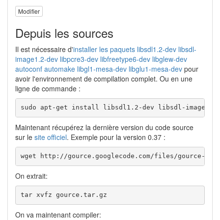
Modifier
Depuis les sources
Il est nécessaire d'
installer les paquets
libsdl1.2-dev libsdl-
image1.2-dev libpcre3-dev libfreetype6-dev libglew-dev
autoconf automake libgl1-mesa-dev libglu1-mesa-dev
pour
avoir l'environnement de compilation complet. Ou en une
ligne de commande :
sudo apt-get install libsdl1.2-dev libsdl-image1.2
Maintenant récupérez la dernière version du code source
sur le
site officiel
. Exemple pour la version 0.37 :
wget http://gource.googlecode.com/files/gource-0.3
On extrait:
tar xvfz gource.tar.gz
On va maintenant compiler: