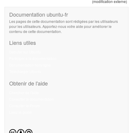
(modification externe)
Documentation ubuntu-fr
Les pages de cette documentation sont rédigées par les utilisateurs
pour les utilisateurs. Apportez-nous votre aide pour améliorer le
contenu de cette documentation.
Liens utiles
Débuter sur Ubuntu
Participer à la documentation
Documentation hors ligne
Télécharger Ubuntu
Obtenir de l'aide
Chercher de l'aide
Consulter la documentation
Consulter le Forum
Lisez le guide