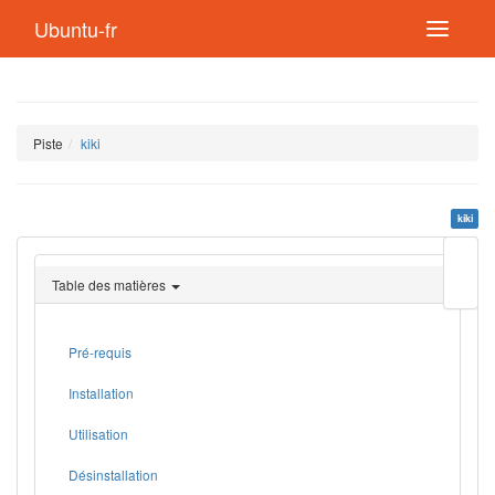
Ubuntu-fr
Piste
kiki
kiki
Modif
cette
Table des matières
page
Lien
de
retou
Pré-requis
Installation
Utilisation
Désinstallation