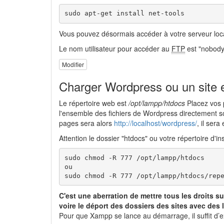
sudo apt-get install net-tools
Vous pouvez désormais accéder à votre serveur loc
Le nom utilisateur pour accéder au
FTP
est "nobody"
Modifier
Charger Wordpress ou un site 
Le répertoire web est
/opt/lampp/htdocs
Placez vos 
l'ensemble des fichiers de Wordpress directement s
pages sera alors
http://localhost/wordpress/
, il ser
Attention le dossier "htdocs" ou votre répertoire d'i
sudo chmod -R 777 /opt/lampp/htdocs

ou

sudo chmod -R 777 /opt/lampp/htdocs/rep
C'est une aberration de mettre tous les droits su
voire le déport des dossiers des sites avec des 
Pour que Xampp se lance au démarrage, il suffit d’