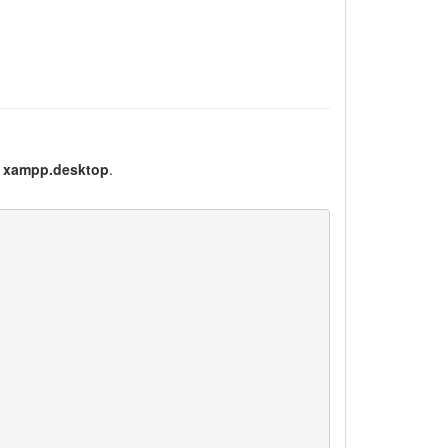
e
xampp.desktop
.