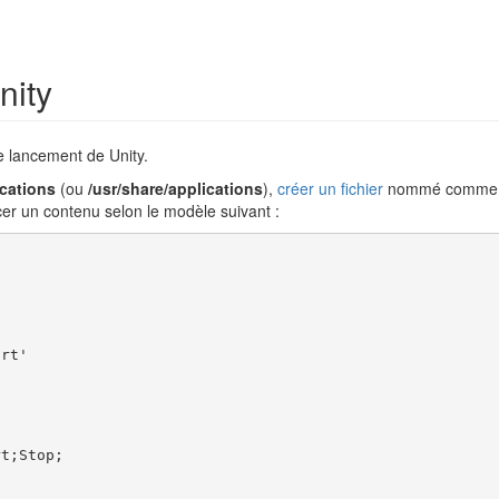
nity
e lancement de Unity.
ications
(ou
/usr/share/applications
),
créer un fichier
nommé comm
acer un contenu selon le modèle suivant :
rt'

t;Stop;
