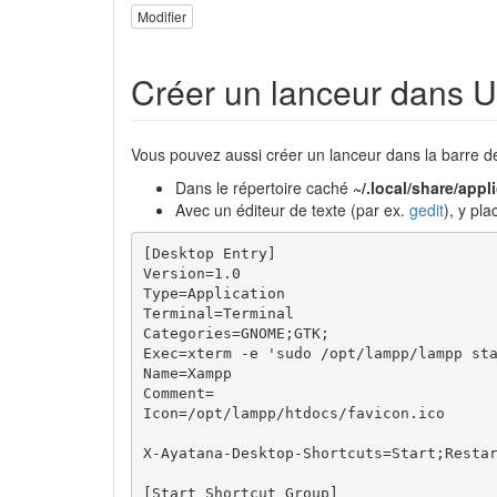
Modifier
Créer un lanceur dans U
Vous pouvez aussi créer un lanceur dans la barre d
Dans le répertoire caché
~/.local/share/appl
Avec un éditeur de texte (par ex.
gedit
), y pl
[Desktop Entry]

Version=1.0

Type=Application

Terminal=Terminal

Categories=GNOME;GTK;

Exec=xterm -e 'sudo /opt/lampp/lampp sta
Name=Xampp

Comment=

Icon=/opt/lampp/htdocs/favicon.ico

X-Ayatana-Desktop-Shortcuts=Start;Restar
[Start Shortcut Group]
