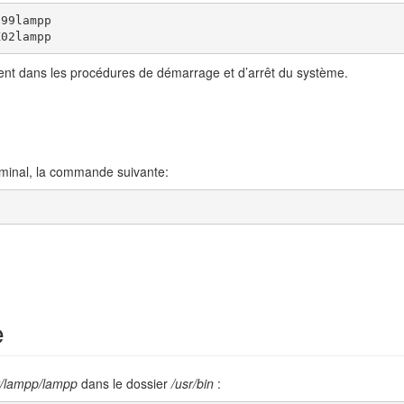
99lampp

K02lampp
ement dans les procédures de démarrage et d’arrêt du système.
rminal, la commande suivante:
e
t/lampp/lampp
dans le dossier
/usr/bin
: