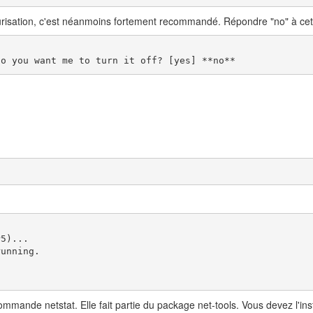
sécurisation, c'est néanmoins fortement recommandé. Répondre "no" à cet
Do you want me to turn it off? [yes] **no**
5)...

unning.

ande netstat. Elle fait partie du package net-tools. Vous devez l'insta