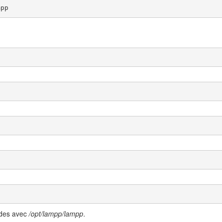
mpp
ndes avec
/opt/lampp/lampp
.