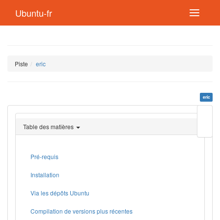
Ubuntu-fr
Piste
eric
eric
Modif
cette
Table des matières
page
Lien
de
retou
Pré-requis
Installation
Via les dépôts Ubuntu
Compilation de versions plus récentes