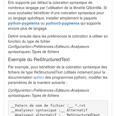
Eric supporte par défaut la coloration syntaxique de
nombreux langage par l'utilisation de la librairie QScintilla. Si
vous souhaitez bénéficier d'une coloration syntaxique pour
un langage spécifique, installer simplement le paquets
python-pygments
ou
python3-pygments
qui supporte
encore plus de langage.
Definir ensuite dans les préférences la coloration à utiliser en
fonction du type de fichier
Configurartion>Préférences>Editeurs>Analyseurs
syntaxinques>Types de fichiers
Exemple du ReStructuredText
Par exemple, pour bénéficier de la coloration syntaxique des
fichiers de type ReStructuredText (utilisés notament pour la
documentation
sphinx
des programmes python), modifier les
paramètres de la manière suivante :
Configurartion>Préférences>Editeurs>Analyseurs
syntaxinques>Types de fichiers
__Patern de nom de fichier :__ *.rst

__Analyseur syntaxique :__ Alternatif

__Analyseur alternatif :__ ReStructuredText