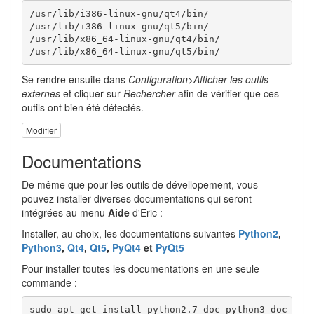
/usr/lib/i386-linux-gnu/qt4/bin/

/usr/lib/i386-linux-gnu/qt5/bin/

/usr/lib/x86_64-linux-gnu/qt4/bin/

/usr/lib/x86_64-linux-gnu/qt5/bin/
Se rendre ensuite dans
Configuration>Afficher les outils
externes
et cliquer sur
Rechercher
afin de vérifier que ces
outils ont bien été détectés.
Modifier
Documentations
De même que pour les outils de dévellopement, vous
pouvez installer diverses documentations qui seront
intégrées au menu
Aide
d'Eric :
Installer, au choix, les documentations suivantes
Python2
,
Python3
,
Qt4
,
Qt5
,
PyQt4
et
PyQt5
Pour installer toutes les documentations en une seule
commande :
sudo apt-get install python2.7-doc python3-doc qt4