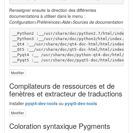
Renseigner ensuite la direction des différentes
documentations à utiliser dans le menu :
Configuration>Préférences>Aide>Sources de documentation
__Python2 :__/usr/share/doc/python2.7/html/index.ht
__Python3 :__/usr/share/doc/python3/html/index.html
__Qt4 :__/usr/share/doc/qt4-doc-html/html/index.htm
__Qt5 :__/usr/share/doc/qt5-doc-html/html/index.htm
__Pyqt4 :__ /usr/share/doc/python-qt4-doc/html/inde
__Pyqt5 :__ /usr/share/doc/pyqt5-doc/html/index.ht
Modifier
Compilateurs de ressources et de
fenètres et extracteur de traductions
Installer
pyqt4-dev-tools
ou
pyqt5-dev-tools
Modifier
Coloration syntaxique Pygments