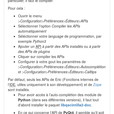
particulier, il faut le compiler.
Pour cela :
Ouvrir le menu
>Configuration>Préférences>Éditeurs>APIs
Sélectionner l'option
Compiler les APIs
automatiquement
Séléctionner votre
language
de programmation, par
exemple
Python3
Ajouter un
API
à partir des APIs installés
ou
à partir
des APIs de plugins
Cliquer sur compiler les APIs
Configurer à votre gout les paramètres de
>Configuration>Préférences>Éditeurs>Autocomplétion
et
>Configuration>Préférences>Éditeurs>Calltips
Par défaut, seuls les APIs de Eric (Fonctions internes de
l'
IDE
, utiles uniquement à son développement) et de
Zope
sont installés.
Pour avoir accès à l’auto-complétion des module de
Python
(dans ses différentes versions), il faut tout
d'abord installer le paquet
libqscintilla2-doc
.
En ce qui concerne l'
API
de
PyQt4
, il semble qu'il soit