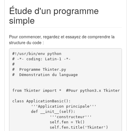
Étude d'un programme
simple
Pour commencer, regardez et essayez de comprendre la
structure du code :
#!/usr/bin/env python
# -*- coding: Latin-1 -*-
#
#  Programme Tkinter.py
#  Démonstration du language
from
Tkinter
import
 *  
#Pour python3.x Tkinter dev
class
 ApplicationBasic
(
)
:

'''Application principale'''
def
__init__
(
self
)
:

'''constructeur'''
self
.
fen
=
 Tk
(
)
self
.
fen
.
title
(
'Tkinter'
)