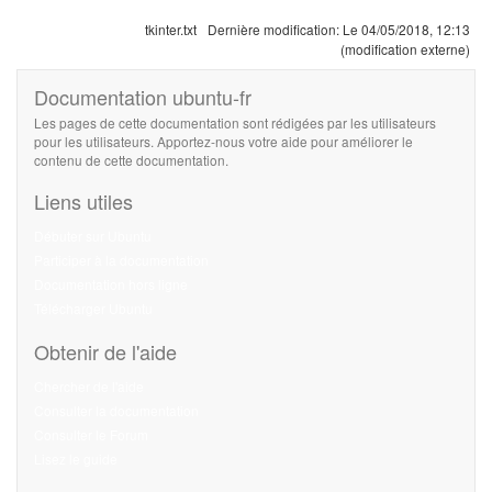
tkinter.txt
Dernière modification:
Le 04/05/2018, 12:13
(modification externe)
Documentation ubuntu-fr
Les pages de cette documentation sont rédigées par les utilisateurs
pour les utilisateurs. Apportez-nous votre aide pour améliorer le
contenu de cette documentation.
Liens utiles
Débuter sur Ubuntu
Participer à la documentation
Documentation hors ligne
Télécharger Ubuntu
Obtenir de l'aide
Chercher de l'aide
Consulter la documentation
Consulter le Forum
Lisez le guide