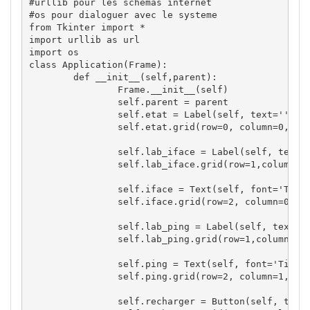
#urllib pour les schémas internet
#os pour dialoguer avec le systeme
from
Tkinter
import
import
urllib
as
import
os
class
 Application
(
Frame
)
:

def
__init__
(
self
,
parent
)
:

		Frame.
__init__
(
self
)
self
.
parent
=
 parent

self
.
etat
=
 Label
(
self
,
 text
=
''
,
fo
self
.
etat
.
grid
(
row
=
0
,
 column
=
0
,
 co
self
.
lab_iface
=
 Label
(
self
,
 text
=
self
.
lab_iface
.
grid
(
row
=
1
,
column
=
0
self
.
iface
=
 Text
(
self
,
 font
=
'Time
self
.
iface
.
grid
(
row
=
2
,
 column
=
0
,
 s
self
.
lab_ping
=
 Label
(
self
,
 text
=
'
self
.
lab_ping
.
grid
(
row
=
1
,
column
=
2
,
self
.
ping
=
 Text
(
self
,
 font
=
'Times
self
.
ping
.
grid
(
row
=
2
,
 column
=
1
,
 co
self
.
recharger
=
 Button
(
self
,
 text