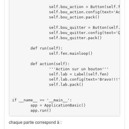
self
.
bou_action
=
 Button
(
self
.
fen
)
self
.
bou_action
.
config
(
text
=
'Actio
self
.
bou_action
.
pack
(
)
self
.
bou_quitter
=
 Button
(
self
.
fen
self
.
bou_quitter
.
config
(
text
=
'Quit
self
.
bou_quitter
.
pack
(
)
def
 run
(
self
)
:

self
.
fen
.
mainloop
(
)
def
 action
(
self
)
:

'''Action sur un bouton'''
self
.
lab
=
 Label
(
self
.
fen
)
self
.
lab
.
config
(
text
=
'Bravo!!!'
)
self
.
lab
.
pack
(
)
if
 __name__ 
==
'__main__'
:

	app 
=
 ApplicationBasic
(
)
        app.
run
(
)
chaque partie correspond à :