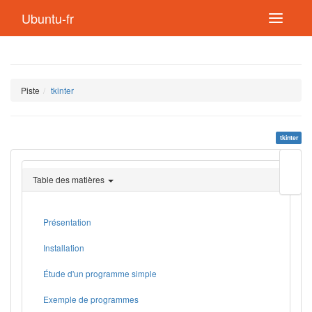
Ubuntu-fr
Piste
tkinter
tkinter
Modif
cette
Table des matières
page
Lien
de
retou
Présentation
Installation
Étude d'un programme simple
Exemple de programmes