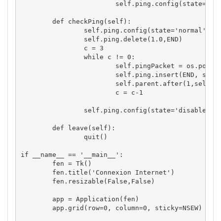
self
.
ping
.
config
(
state
=
'di
def
 checkPing
(
self
)
:

self
.
ping
.
config
(
state
=
'normal'
)
self
.
ping
.
delete
(
1.0
,
END
)
		c 
=
3
while
 c 
!=
0
:

self
.
pingPacket
=
os
.
popen
self
.
ping
.
insert
(
END
,
self
self
.
parent
.
after
(
1
,
self
.
p
			c 
=
 c-
1
self
.
ping
.
config
(
state
=
'disabled'
)
def
 leave
(
self
)
:

		quit
(
)
if
 __name__ 
==
'__main__'
:

	fen 
=
 Tk
(
)
	fen.
title
(
'Connexion Internet'
)
	fen.
resizable
(
False
,
False
)
	app 
=
 Application
(
fen
)
	app.
grid
(
row
=
0
,
 column
=
0
,
 sticky
=
NSEW
)