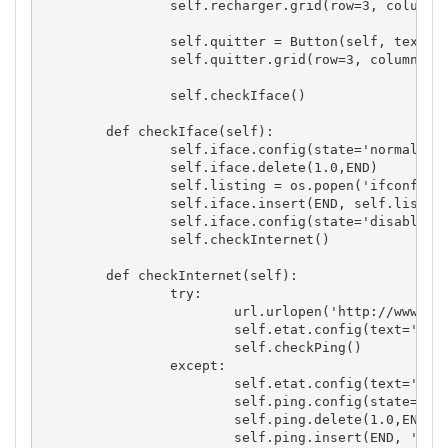
self
.
recharger
.
grid
(
row
=
3
,
 column
=
self
.
quitter
=
 Button
(
self
,
 text
=
'
self
.
quitter
.
grid
(
row
=
3
,
 column
=
1
,
self
.
checkIface
(
)
def
 checkIface
(
self
)
:

self
.
iface
.
config
(
state
=
'normal'
)
self
.
iface
.
delete
(
1.0
,
END
)
self
.
listing
=
os
.
popen
(
'ifconfig'
self
.
iface
.
insert
(
END
,
self
.
listin
self
.
iface
.
config
(
state
=
'disabled'
self
.
checkInternet
(
)
def
 checkInternet
(
self
)
:

try
:

			url.
urlopen
(
'http://www.go
self
.
etat
.
config
(
text
=
'Con
self
.
checkPing
(
)
except
:

self
.
etat
.
config
(
text
=
'Con
self
.
ping
.
config
(
state
=
'no
self
.
ping
.
delete
(
1.0
,
END
)
self
.
ping
.
insert
(
END
,
'Pin