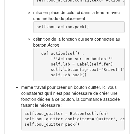
self
.
bou_action
.
config
(
text
=
'Action'
,
 co
mise en place de celui-ci dans la fenêtre avec
une méthode de placement :
self
.
bou_action
.
pack
(
)
définition de la fonction qui sera connectée au
bouton
Action
:
def
 action
(
self
)
 :

'''Action sur un bouton'''
self
.
lab
=
 Label
(
self
.
fen
)
self
.
lab
.
config
(
text
=
'Bravo!!!'
)
self
.
lab
.
pack
(
)
même travail pour créer un bouton quitter. Ici vous
constaterez qu'il n'est pas nécessaire de créer une
fonction dédiée à ce bouton, la commande associée
faisant le nécessaire :
self
.
bou_quitter
=
 Button
(
self
.
fen
)
self
.
bou_quitter
.
config
(
text
=
'Quitter'
,
 comma
self
.
bou_quitter
.
pack
(
)