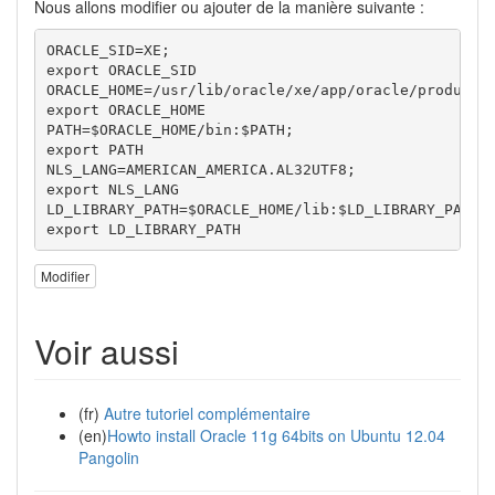
Nous allons modifier ou ajouter de la manière suivante :
ORACLE_SID=XE;

export ORACLE_SID

ORACLE_HOME=/usr/lib/oracle/xe/app/oracle/product/1
export ORACLE_HOME

PATH=$ORACLE_HOME/bin:$PATH;

export PATH

NLS_LANG=AMERICAN_AMERICA.AL32UTF8;

export NLS_LANG

LD_LIBRARY_PATH=$ORACLE_HOME/lib:$LD_LIBRARY_PATH;

export LD_LIBRARY_PATH
Modifier
Voir aussi
(fr)
Autre tutoriel complémentaire
(en)
Howto install Oracle 11g 64bits on Ubuntu 12.04
Pangolin