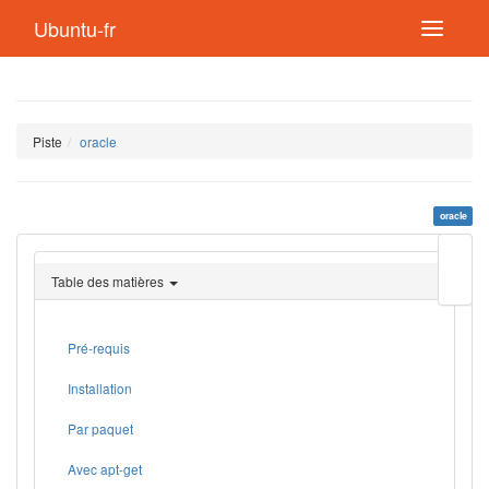
Ubuntu-fr
Piste
oracle
oracle
Modif
cette
Table des matières
page
Lien
de
retou
Pré-requis
Installation
Par paquet
Avec apt-get