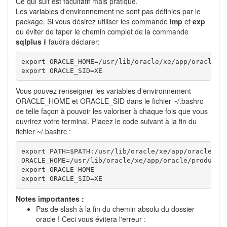
Ce qui suit est facultatif mais pratique.
Les variables d'environnement ne sont pas définies par le
package. Si vous désirez utiliser les commande
imp
et
exp
ou éviter de taper le chemin complet de la commande
sqlplus
il faudra déclarer:
export ORACLE_HOME=/usr/lib/oracle/xe/app/oracle/pr
export ORACLE_SID=XE
Vous pouvez renseigner les variables d'environnement
ORACLE_HOME et ORACLE_SID dans le fichier ~/.bashrc
de telle façon à pouvoir les valoriser à chaque fois que vous
ouvrirez votre terminal. Placez le code suivant à la fin du
fichier ~/.bashrc :
export PATH=$PATH:/usr/lib/oracle/xe/app/oracle/pro
ORACLE_HOME=/usr/lib/oracle/xe/app/oracle/product/1
export ORACLE_HOME

export ORACLE_SID=XE
Notes importantes :
Pas de slash à la fin du chemin absolu du dossier
oracle ! Ceci vous évitera l'erreur :