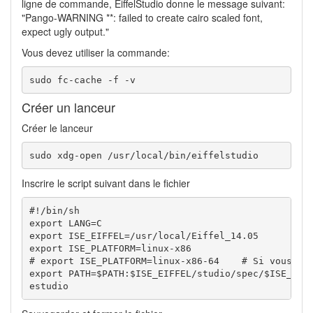
ligne de commande, EiffelStudio donne le message suivant:
"Pango-WARNING **: failed to create cairo scaled font,
expect ugly output."
Vous devez utiliser la commande:
sudo fc-cache -f -v
Créer un lanceur
Créer le lanceur
sudo xdg-open /usr/local/bin/eiffelstudio
Inscrire le script suivant dans le fichier
#!/bin/sh

export LANG=C

export ISE_EIFFEL=/usr/local/Eiffel_14.05

export ISE_PLATFORM=linux-x86

# export ISE_PLATFORM=linux-x86-64    # Si vous ête
export PATH=$PATH:$ISE_EIFFEL/studio/spec/$ISE_PLAT
estudio