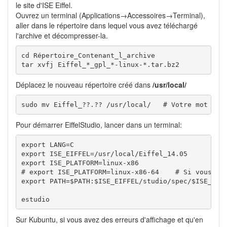
le site d'ISE Eiffel.
Ouvrez un terminal (Applications→Accessoires→Terminal),
aller dans le répertoire dans lequel vous avez téléchargé
l'archive et décompresser-la.
cd
tar
 xvfj Eiffel_
*
_gpl_
*
-linux-
*
.tar.bz2
Déplacez le nouveau répertoire créé dans
/usr/local/
sudo
mv
 Eiffel_??.?? 
/
usr
/
local
/
# Votre mot de 
Pour démarrer EiffelStudio, lancer dans un terminal:
export
LANG
export
ISE_EIFFEL
=
/
usr
/
local
/
export
ISE_PLATFORM
# export ISE_PLATFORM=linux-x86-64    # Si vous êt
export
PATH
=
$PATH
:
$ISE_EIFFEL
/
studio
/
spec
/
$ISE_PLA
estudio 
Sur Kubuntu, si vous avez des erreurs d'affichage et qu'en