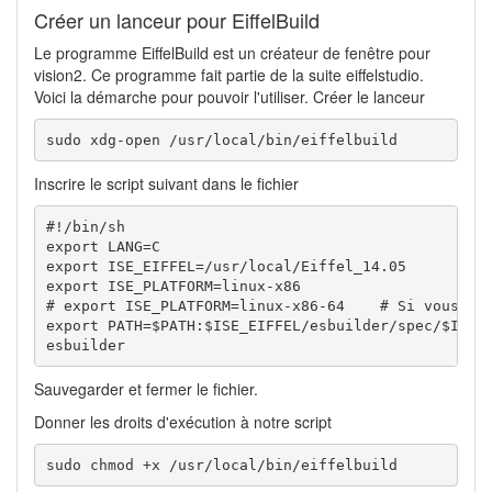
Créer un lanceur pour EiffelBuild
Le programme EiffelBuild est un créateur de fenêtre pour
vision2. Ce programme fait partie de la suite eiffelstudio.
Voici la démarche pour pouvoir l'utiliser. Créer le lanceur
sudo xdg-open /usr/local/bin/eiffelbuild
Inscrire le script suivant dans le fichier
#!/bin/sh

export LANG=C

export ISE_EIFFEL=/usr/local/Eiffel_14.05

export ISE_PLATFORM=linux-x86

# export ISE_PLATFORM=linux-x86-64    # Si vous ête
export PATH=$PATH:$ISE_EIFFEL/esbuilder/spec/$ISE_P
esbuilder
Sauvegarder et fermer le fichier.
Donner les droits d'exécution à notre script
sudo chmod +x /usr/local/bin/eiffelbuild