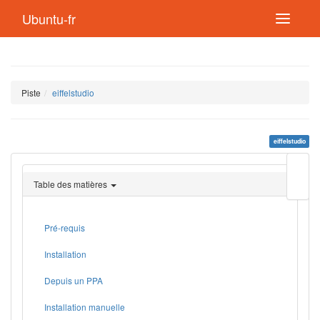
Ubuntu-fr
Piste
eiffelstudio
eiffelstudio
Modif
cette
Table des matières
page
Lien
de
retou
Pré-requis
Installation
Depuis un PPA
Installation manuelle