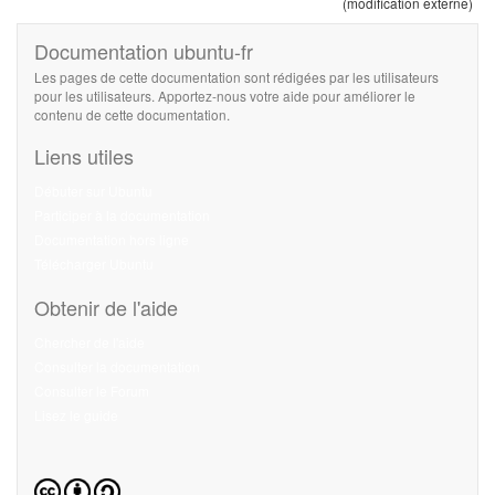
(modification externe)
Documentation ubuntu-fr
Les pages de cette documentation sont rédigées par les utilisateurs
pour les utilisateurs. Apportez-nous votre aide pour améliorer le
contenu de cette documentation.
Liens utiles
Débuter sur Ubuntu
Participer à la documentation
Documentation hors ligne
Télécharger Ubuntu
Obtenir de l'aide
Chercher de l'aide
Consulter la documentation
Consulter le Forum
Lisez le guide