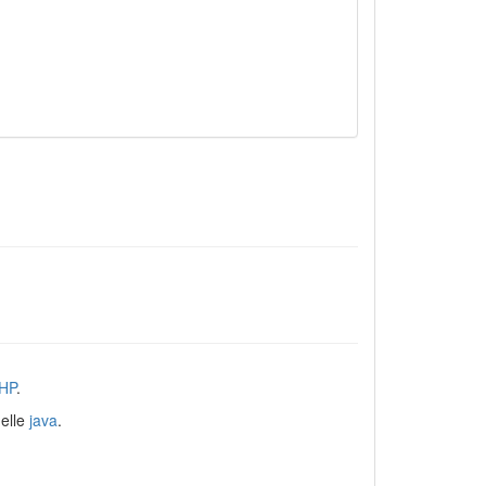
HP
.
uelle
java
.