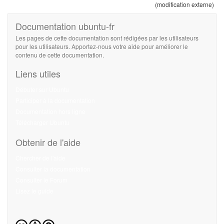
(modification externe)
Documentation ubuntu-fr
Les pages de cette documentation sont rédigées par les utilisateurs
pour les utilisateurs. Apportez-nous votre aide pour améliorer le
contenu de cette documentation.
Liens utiles
Débuter sur Ubuntu
Participer à la documentation
Documentation hors ligne
Télécharger Ubuntu
Obtenir de l'aide
Chercher de l'aide
Consulter la documentation
Consulter le Forum
Lisez le guide