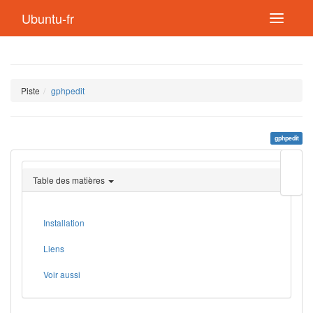
Ubuntu-fr
Piste
gphpedit
gphpedit
Modif
cette
Table des matières
page
Lien
de
retou
Installation
Liens
Voir aussi