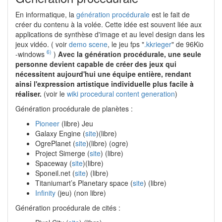
En informatique, la
génération procédurale
est le fait de
créer du contenu à la volée. Cette idée est souvent liée aux
applications de synthèse d'image et au level design dans les
jeux vidéo. ( voir
demo scene
, le jeu fps "
.kkrieger
" de 96Kio
6)
-windows
)
Avec la génération procédurale, une seule
personne devient capable de créer des jeux qui
nécessitent aujourd'hui une équipe entière, rendant
ainsi l'expression artistique individuelle plus facile à
réaliser.
(voir le
wiki procedural content generation
)
Génération procédurale de planètes :
Pioneer
(libre) Jeu
Galaxy Engine (
site
)(libre)
OgrePlanet (
site
)(libre) (ogre)
Project Simerge (
site
) (libre)
Spaceway (
site
)(libre)
Sponeil.net (
site
) (libre)
Titaniumart’s Planetary space (
site
) (libre)
Infinity
(jeu) (non libre)
Génération procédurale de cités :