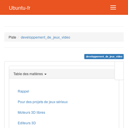
Ubuntu-fr
Piste
developpement_de_jeux_video
developpement_de_jeux_video
Modif
cette
Table des matières
page
Lien
de
retou
Rappel
Pour des projets de jeux sérieux
Moteurs 3D libres
Editeurs 3D