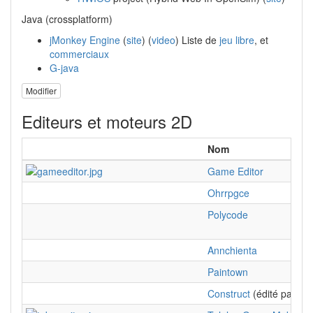
Java (crossplatform)
jMonkey Engine
(
site
) (
video
) Liste de
jeu libre
, et
commerciaux
G-java
Modifier
Editeurs et moteurs 2D
Nom
Game Editor
Ohrrpgce
Polycode
Annchienta
Paintown
Construct
(édité par Sci