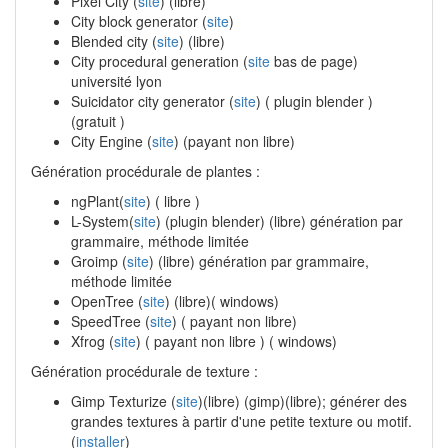
Pixel City (
site
) (libre)
City block generator (
site
)
Blended city (
site
) (libre)
City procedural generation (
site
bas de page)
université lyon
Suicidator city generator (
site
) ( plugin blender )
(gratuit )
City Engine (
site
) (payant non libre)
Génération procédurale de plantes :
ngPlant(
site
) ( libre )
L-System(
site
) (plugin blender) (libre) génération par
grammaire, méthode limitée
Groimp (
site
) (libre) génération par grammaire,
méthode limitée
OpenTree (
site
) (libre)( windows)
SpeedTree (
site
) ( payant non libre)
Xfrog (
site
) ( payant non libre ) ( windows)
Génération procédurale de texture :
Gimp Texturize (
site
)(libre) (gimp)(libre); générer des
grandes textures à partir d'une petite texture ou motif.
(
installer
)