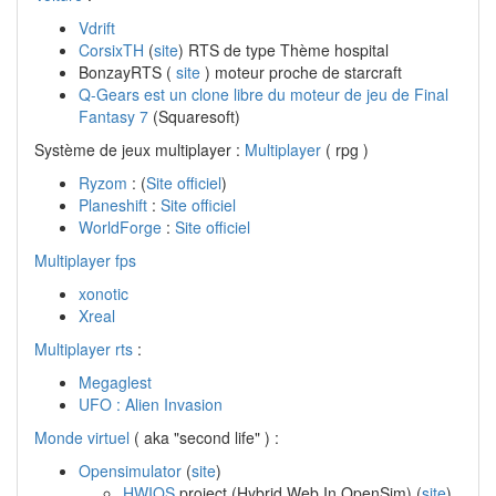
Vdrift
CorsixTH
(
site
) RTS de type Thème hospital
BonzayRTS (
site
) moteur proche de starcraft
Q-Gears est un clone libre du moteur de jeu de Final
Fantasy 7
(Squaresoft)
Système de jeux multiplayer :
Multiplayer
( rpg )
Ryzom
: (
Site officiel
)
Planeshift
:
Site officiel
WorldForge
:
Site officiel
Multiplayer fps
xonotic
Xreal
Multiplayer rts
:
Megaglest
UFO : Alien Invasion
Monde virtuel
( aka "second life" ) :
Opensimulator
(
site
)
HWIOS
project (Hybrid Web In OpenSim) (
site
)