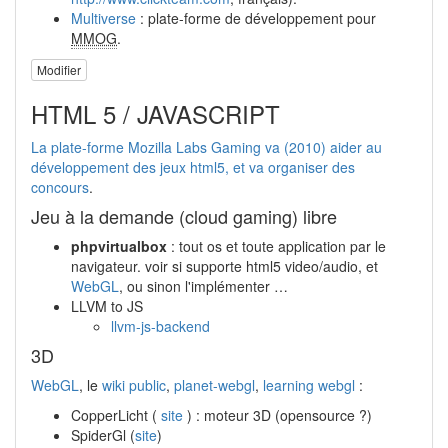
Multiverse
: plate-forme de développement pour
MMOG
.
Modifier
HTML 5 / JAVASCRIPT
La plate-forme Mozilla Labs Gaming va (2010) aider au
développement des jeux html5, et va organiser des
concours
.
Jeu à la demande (cloud gaming) libre
phpvirtualbox
: tout os et toute application par le
navigateur. voir si supporte html5 video/audio, et
WebGL
, ou sinon l'implémenter …
LLVM to JS
llvm-js-backend
3D
WebGL
, le
wiki public
,
planet-webgl
,
learning webgl
:
CopperLicht (
site
) : moteur 3D (opensource ?)
SpiderGl (
site
)