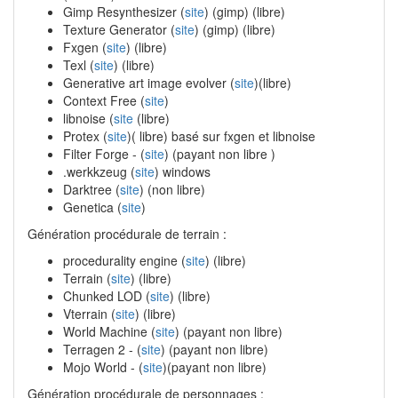
Gimp Resynthesizer (
site
) (gimp) (libre)
Texture Generator (
site
) (gimp) (libre)
Fxgen (
site
) (libre)
Texl (
site
) (libre)
Generative art image evolver (
site
)(libre)
Context Free (
site
)
libnoise (
site
(libre)
Protex (
site
)( libre) basé sur fxgen et libnoise
Filter Forge - (
site
) (payant non libre )
.werkkzeug (
site
) windows
Darktree (
site
) (non libre)
Genetica (
site
)
Génération procédurale de terrain :
procedurality engine (
site
) (libre)
Terrain (
site
) (libre)
Chunked LOD (
site
) (libre)
Vterrain (
site
) (libre)
World Machine (
site
) (payant non libre)
Terragen 2 - (
site
) (payant non libre)
Mojo World - (
site
)(payant non libre)
Génération procédurale de personnages :