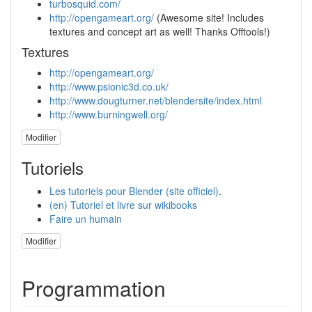
turbosquid.com/
http://opengameart.org/
(Awesome site! Includes
textures and concept art as well! Thanks Offtools!)
Textures
http://opengameart.org/
http://www.psionic3d.co.uk/
http://www.dougturner.net/blendersite/index.html
http://www.burningwell.org/
Modifier
Tutoriels
Les tutoriels pour Blender (site officiel)
.
(en) Tutoriel et livre sur wikibooks
Faire un humain
Modifier
Programmation