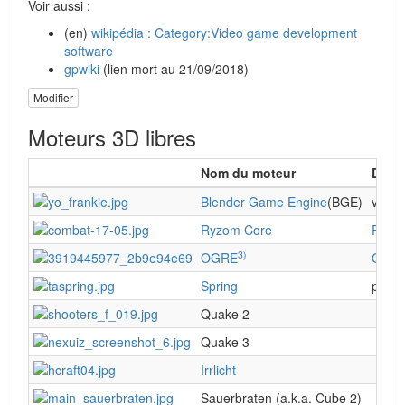
Voir aussi :
(en)
wikipédia : Category:Video game development
software
gpwiki
(lien mort au 21/09/2018)
Modifier
Moteurs 3D libres
Nom du moteur
Descr
Blender Game Engine
(BGE)
voir
v
Ryzom Core
Ryzo
3)
OGRE
OGR
Spring
projet
Quake 2
Quake 3
Irrlicht
Sauerbraten (a.k.a. Cube 2)