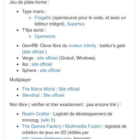
Jeu de plate-forme :
Type mario :
Frogatto
(opensource pour le code, et avec un
éditeur intégré),
Supertux
TYpe sonic :
Opensonic
GemRB: Clone libre du
moteur infinity
: baldur's gate
(
site officiel
)
Verge :
site officiel
(Gratuit, Windows)
Ika :
site officiel
Sphere :
site officiel
Multiplayer
The Mana World
:
Site officiel
Stendhal
:
Site officiel
Non libre ( vérifier et trier exactement : pas encore trié ) :
Realm Crafter
: Logiciel de développement de
mmorpg. (
wiki fr
)
The Games Factory
/
Multimedia Fusion
: logiciels de
création de jeux en 2D (édités par
http://www.clickteam.com
, français).