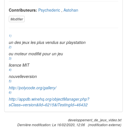
Contributeurs:
Psychederic
,
Astohan
Modifier
1)
un des jeux les plus vendus sur playstation
2)
ou moteur modifié pour un jeu
3)
licence MIT
4)
nouvelleversion
5)
http://polycode.org/gallery/
6)
http://appdb.winehq.org/objectManager.php?
sClass=version&iId=6215&iTestingId=46432
developpement_de_jeux_video.txt
Dernière modification:
Le 16/02/2020, 12:06
(modification externe)