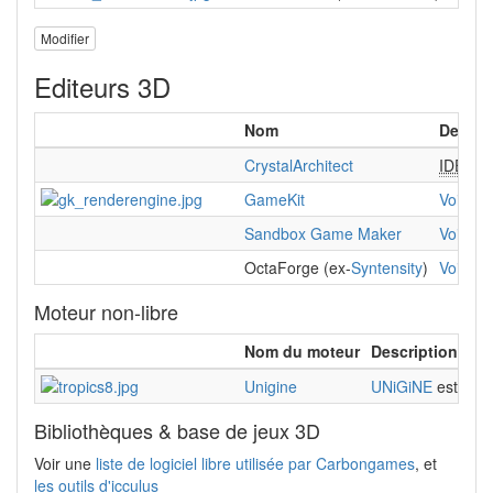
Modifier
Editeurs 3D
Nom
Descri
CrystalArchitect
IDE
pour
GameKit
Voir en
Sandbox Game Maker
Voir en
OctaForge (ex-
Syntensity
)
Voir en
Moteur non-libre
Nom du moteur
Description
Unigine
UNiGiNE
est à la
Bibliothèques & base de jeux 3D
Voir une
liste de logiciel libre utilisée par Carbongames
, et
les outils d'icculus