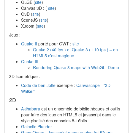
GLGE (
site
)
Canvas 3D : (
site
)
O3D (
site
)
SceneJS (
site
)
X3dom (
site
)
Jeux :
Quake II
porté pour GWT :
site
Quake 2 (40 fps ) et Quake 3 ( 110 fps ) – en
HTML5 c'est magique
Quake III
Rendering Quake 3 maps with WebGL: Demo
3D isométrique :
Code de ben Joffe
exemple :
Canvascape - "3D
Walker"
2D
Akihabara
est un ensemble de bibliothèques et outils
pour faire des jeux en HTML5 et javascript dans le
style pixelisé des consoles 8-16bits.
Galactic Plunder
GameQuery : Javascript game engine for jQuery