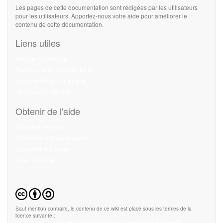
Les pages de cette documentation sont rédigées par les utilisateurs
pour les utilisateurs. Apportez-nous votre aide pour améliorer le
contenu de cette documentation.
Liens utiles
Débuter sur Ubuntu
Participer à la documentation
Documentation hors ligne
Télécharger Ubuntu
Obtenir de l'aide
Chercher de l'aide
Consulter la documentation
Consulter le Forum
Lisez le guide
Sauf mention contraire, le contenu de ce wiki est placé sous les termes de la
licence suivante :
CC Paternité-Partage des Conditions Initiales à l'Identique 3.0 Unported