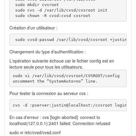
 sudo mkdir cvsroot

 sudo cvs -d /var/lib/cvsd/cvsroot init

 sudo chown -R cvsd:cvsd cvsroot
Création d'un utilisateur :
 sudo cvsd-passwd /var/lib/cvsd/cvsroot +justin
Changement du type d'authentification :
L'opération suivante échoue car le fichier config est en
lecture seule pour tous les utilisateurs.
sudo vi /var/lib/cvsd/cvsroot/CVSROOT/config

uncomment the “SystemAuto=no” line.
Pour tester la connexion au serveur cvs :
cvs -d :pserver:justin@localhost:/cvsroot login
En cas d'erreur : cvs [login aborted]: connect to
localhost(127.0.0.1):2401 failed: Connection refused
sudo vi /etc/cvsd/cvsd.conf