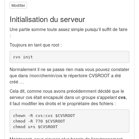
Modifier
Initialisation du serveur
Une partie somme toute assez simple puisqu'il suffit de faire
:
Toujours en tant que root :
cvs init
Normalement il ne se passe rien mais vous pouvez constater
que dans /mon/chemin/cvs le répertoire CVSROOT a été
créé …
Cela dit, comme nous avons précédemment décidé que le
serveur cvs était encapsulé dans un groupe s'appelant
cvs
,
il faut modifier les droits et le propriétaire des fichiers :
chown -R cvs:cvs $CVSROOT

chmod -R 770 $CVSROOT

chmod u+s $CVSROOT