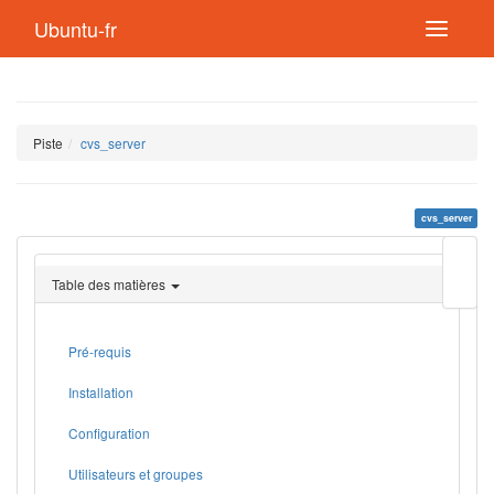
Ubuntu-fr
Piste
cvs_server
cvs_server
Modif
cette
Table des matières
page
Lien
de
retou
Pré-requis
Installation
Configuration
Utilisateurs et groupes