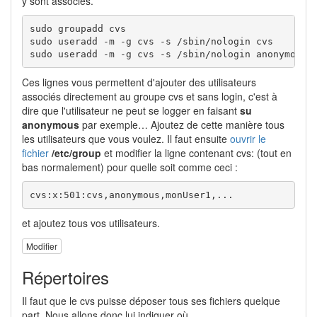
y sont associés.
sudo groupadd cvs

sudo useradd -m -g cvs -s /sbin/nologin cvs

sudo useradd -m -g cvs -s /sbin/nologin anonymous
Ces lignes vous permettent d'ajouter des utilisateurs
associés directement au groupe cvs et sans login, c'est à
dire que l'utilisateur ne peut se logger en faisant
su
anonymous
par exemple… Ajoutez de cette manière tous
les utilisateurs que vous voulez. Il faut ensuite
ouvrir le
fichier
/etc/group
et modifier la ligne contenant cvs: (tout en
bas normalement) pour quelle soit comme ceci :
cvs:x:501:cvs,anonymous,monUser1,...
et ajoutez tous vos utilisateurs.
Modifier
Répertoires
Il faut que le cvs puisse déposer tous ses fichiers quelque
part. Nous allons donc lui indiquer où…