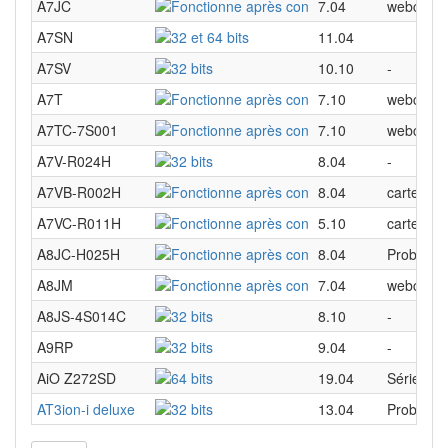
A7JC
7.04
webcam, t
A7SN
11.04
A7SV
10.10
-
A7T
7.10
webcam
A7TC-7S001
7.10
webcam, t
A7V-R024H
8.04
-
A7VB-R002H
8.04
carte gra
A7VC-R011H
5.10
carte gra
A8JC-H025H
8.04
Problème
A8JM
7.04
webcam, l
A8JS-4S014C
8.10
-
A9RP
9.04
-
AiO Z272SD
19.04
Série Zen
AT3ion-i deluxe
13.04
Problème