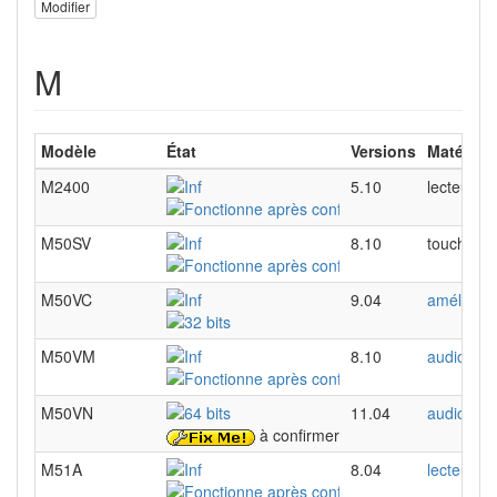
Modifier
M
Modèle
État
Versions
Matériel
M2400
5.10
lecteur d
M50SV
8.10
touches m
M50VC
9.04
améliorer 
M50VM
8.10
audio
M50VN
11.04
audio
à confirmer
M51A
8.04
lecteur d