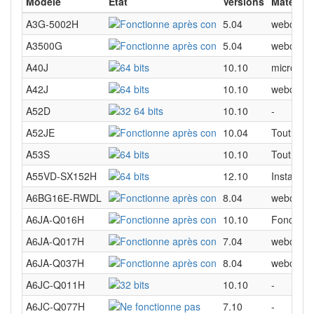
Modèle
État
Versions
Matériel
A3G-5002H
5.04
webcam, 
A3500G
5.04
webcam, 
A40J
10.10
microphon
A42J
10.10
webcam, t
A52D
10.10
-
A52JE
10.04
Tout marc
A53S
10.10
Tout fonc
A55VD-SX152H
12.10
Installat
A6BG16E-RWDL
8.04
webcam, p
A6JA-Q016H
10.10
Fonctionn
A6JA-Q017H
7.04
webcam, a
A6JA-Q037H
8.04
webcam f
A6JC-Q011H
10.10
-
A6JC-Q077H
7.10
-