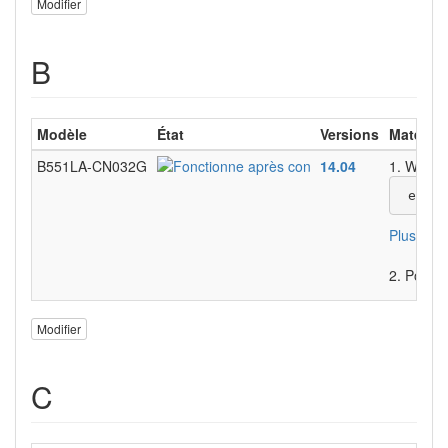
Modifier
B
Modèle
État
Versions
Matériel
B551LA-CN032G
14.04
1. Wifi d
 echo 
Plus d'exp
2. Ports
Modifier
C