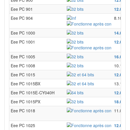
Eee PC 901
12.04
12
Eee PC 904
8.10
Eee PC 1000
14.04
Eee PC 1001
12.04
14
Eee PC 1005
16.04
Eee PC 1008
10.10
Eee PC 1015
12.04
12
Eee PC 1015BX
13.10
Eee PC 1015E-CY040H
12.04
Eee PC 1015PX
18.04
Eee PC 1018
11.04
Eee PC 1025
12.04