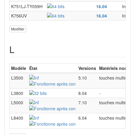
K751LJ-TY059H
16.04
Instal
K756UV
16.04
Instal
Modifier
L
Modèle
État
Versions
Matériels non su
L3500
5.10
touches multimédi
L3800
8.04
-
L5000
7.10
touches multimédia
L8400
6.04
touches multimédi