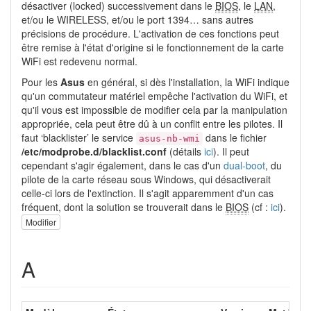
désactiver (locked) successivement dans le
BIOS
, le
LAN
,
et/ou le WIRELESS, et/ou le port 1394… sans autres
précisions de procédure. L'activation de ces fonctions peut
être remise à l'état d'origine si le fonctionnement de la carte
WiFi est redevenu normal.
Pour les
Asus
en général, si dès l'installation, la WiFi indique
qu'un commutateur matériel empêche l'activation du WiFi, et
qu'il vous est impossible de modifier cela par la manipulation
appropriée, cela peut être dû à un conflit entre les pilotes. Il
faut ‘blacklister’ le service
dans le fichier
asus-nb-wmi
/etc/modprobe.d/blacklist.conf
(détails
ici
). Il peut
cependant s'agir également, dans le cas d'un
dual-boot
, du
pilote de la carte réseau sous Windows, qui désactiverait
celle-ci lors de l'extinction. Il s'agit apparemment d'un cas
fréquent, dont la solution se trouverait dans le
BIOS
(cf :
ici
).
Modifier
A