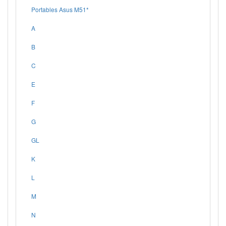
Portables Asus M51*
A
B
C
E
F
G
GL
K
L
M
N