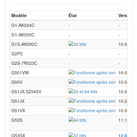
Modèle
État
Versions
G1-AK024C
-
-
G1-AK005C
-
-
G1S-AK092C
10.04
G2PC
-
-
G2S-7R023C
-
-
G501VW
16.04
G50V
10.04
G51JX-SZ045V
10.04
G51JX
10.04
G51VX
10.04
G53S
11.10
G53SX
12.04