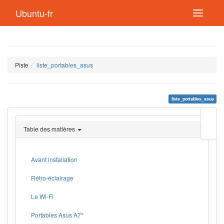
Ubuntu-fr
Piste
liste_portables_asus
liste_portables_asus
Modif
cette
Table des matières
page
Lien
de
retou
Avant installation
Rétro-éclairage
Le Wi-Fi
Portables Asus A7*