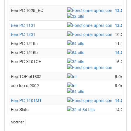
Eee PC 1025_EC
12.04
Eee PC 1101
12.04
15
Eee PC 1201
10.04
Eee PC 1215n
11.10
Eee PC 1215b
14.04
Eee PC X101CH
16.04
Eee TOP et1602
9.04
eee top et2002
9.04
Eee PC T101MT
14.04
16
Eee Slate
14.04
Modifier