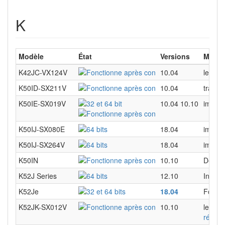
K
Modèle
État
Versions
Matéri
K42JC-VX124V
10.04
le cas
K50ID-SX211V
10.04
trackp
K50IE-SX019V
10.04 10.10
image 
K50IJ-SX080E
18.04
image 
K50IJ-SX264V
18.04
image 
K50IN
10.10
Démar
K52J Series
12.10
Instal
K52Je
18.04
Foncti
K52JK-SX012V
10.10
le cas
résolu