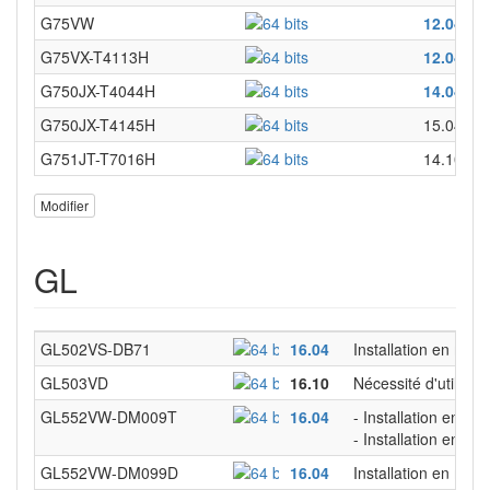
G75VW
12.04
et 
G75VX-T4113H
12.04
G750JX-T4044H
14.04
G750JX-T4145H
15.04
G751JT-T7016H
14.10
Modifier
GL
GL502VS-DB71
16.04
Installation en mode
GL503VD
16.10
Nécessité d'utilis
GL552VW-DM009T
16.04
- Installation en m
- Installation en m
GL552VW-DM099D
16.04
Installation en mode