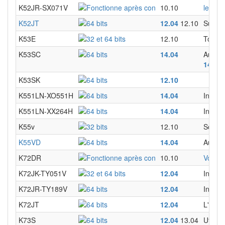
K52JR-SX071V
10.10
le cas
K52JT
12.04
12.10
Suivre
K53E
12.10
Tout e
K53SC
14.04
Aucun 
14.04
6
K53SK
12.10
K551LN-XO551H
14.04
Instal
K551LN-XX264H
14.04
Instal
K55v
12.10
Sous K
K55VD
14.04
Aucun 
K72DR
10.10
Voir ce
K72JK-TY051V
12.04
Instal
K72JR-TY189V
12.04
Instal
K72JT
12.04
L'insta
K73S
12.04
13.04
Utilise