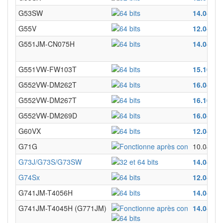
G53SW
14.04
G55V
12.04
12.
G551JM-CN075H
14.04
G551VW-FW103T
15.10
G552VW-DM262T
16.04
G552VW-DM267T
16.10
G552VW-DM269D
16.04
G60VX
12.04
et 
G71G
10.04
G73J/G73S/G73SW
14.04
G74Sx
12.04
14
G741JM-T4056H
14.04
G741JM-T4045H (G771JM)
14.04
16