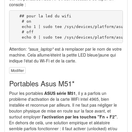
console :
   ## pour la led du wifi

    # on

    echo 1 | sudo tee /sys/devices/platform/asus_la
    # off

    echo 0 | sudo tee /sys/devices/platform/asus_l
Attention:
"asus_laptop"
est à remplacer par le nom de votre
machine. Cela allume/éteint la petite LED bleue/jaune qui
indique l'état du Wi-Fi et de la carte.
Modifier
Portables Asus M51*
Pour les portables
ASUS série M51
, il y a parfois un
problème d'activation de la carte WiFi intel 4965, bien
installée et reconnue par ailleurs. Il ne faut pas négliger le
bouton physique de mise en route sur la face avant, et
surtout employer
l'activation par les touches "Fn + F2"
.
En dehors de celà, une solution empirique et aléatoire
semble parfois fonctionner : il faut activer (unlocked) et/ou