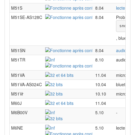
M51S
8.04
lecteur d
M51SE-AS128C
8.04
Problème d
snd-hd
, bluetoot
M51SN
8.04
audio
,
lec
M51TR
8.10
audio, hd
M51VA
11.04
micro de l
M51VA-AS024C
10.04
bluetooth
M51Vr
10.10
micro de 
M60J
11.04
M6B00V
5.10
-
M6NE
5.10
lecteur de