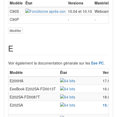
Modèle
État
Versions
Matériels no
C90S
10.04 et 10.10
Webcam (résol
C90P
-
-
Modifier
E
Voir également la documentation génarale sur les
Eee PC
.
Modèle
État
Version
E200HA
17.04
EeeBook E202SA-FD0013T
16.04
E202SA-FD0087T
18.04 L
E202SA
15.10
16