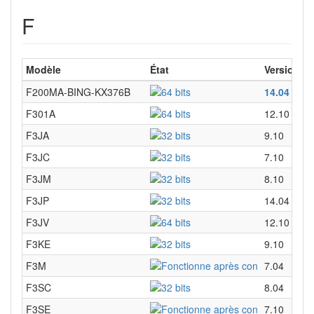
F
Modèle
État
Versions
F200MA-BING-KX376B
14.04
F301A
12.10
F3JA
9.10
F3JC
7.10
F3JM
8.10
F3JP
14.04
F3JV
12.10
F3KE
9.10
F3M
7.04
F3SC
8.04
F3SE
7.10