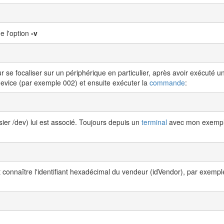
e l'option
-v
r se focaliser sur un périphérique en particulier, après avoir exécuté 
device (par exemple 002) et ensuite exécuter la
commande
:
sier /dev) lui est associé. Toujours depuis un
terminal
avec mon exemple
faut connaître l'identifiant hexadécimal du vendeur (idVendor), par exe