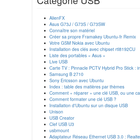
Catégorie USB
AlienFX
Asus G73J / G73S / G73SW
Connaître son matériel
Créer sa propre Framakey Ubuntu-fr Remix
Votre GSM Nokia avec Ubuntu
Installation des clés avec chipset rtl8192CU
Liste des portables « Asus »
Live USB
Carte TV : Pinnacle PCTV Hybrid Pro Stick : i
Samsung B 2710
Sony Ericsson avec Ubuntu
Index : table des matières par thèmes
Comment « réparer » une clé USB, ou une car
Comment formater une clé USB ?
Installation d'Ubuntu sur un disque USB
Unison
USB Creator
Clef USB U3
usbmount
Adaptateur Réseau Ethernet USB 3.0 : Real