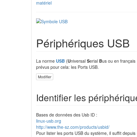
matériel
Périphériques USB
La norme
USB
(
U
niversal
S
erial
B
us ou en français
prévus pour cela: les Ports USB.
Modifier
Identifier les périphéri
Bases de données des Usb ID :
linux-usb.org
http://www.the-sz.com/products/usbid/
Pour lister les ports USB du système, il suffit depui