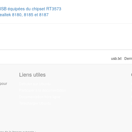
ifi USB équipées du chipset RT3573
ealtek 8180, 8185 et 8187
usb.txt
Dern
Liens utiles
 pour
Débuter sur Ubuntu
Participer à la documentation
Documentation hors ligne
Télécharger Ubuntu
es de la licence suivante :