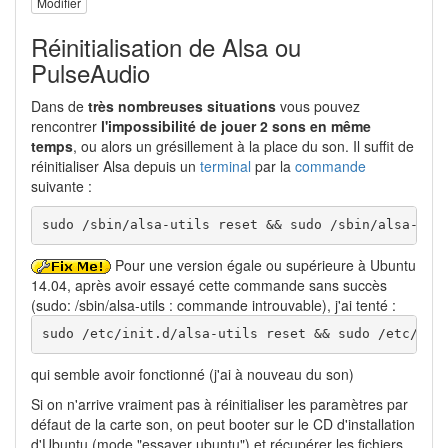
Modifier
Réinitialisation de Alsa ou
PulseAudio
Dans de
très nombreuses situations
vous pouvez
rencontrer
l'impossibilité de jouer 2 sons en même
temps
, ou alors un grésillement à la place du son. Il suffit de
réinitialiser Alsa depuis un
terminal
par la
commande
suivante :
sudo /sbin/alsa-utils reset && sudo /sbin/alsa-uti
Pour une version égale ou supérieure à Ubuntu
14.04, après avoir essayé cette commande sans succès
(sudo: /sbin/alsa-utils : commande introuvable), j'ai tenté :
sudo /etc/init.d/alsa-utils reset && sudo /etc/ini
qui semble avoir fonctionné (j'ai à nouveau du son)
Si on n'arrive vraiment pas à réinitialiser les paramètres par
défaut de la carte son, on peut booter sur le CD d'installation
d'Ubuntu (mode "essayer ubuntu") et récupérer les fichiers