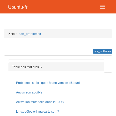
Ubuntu-fr
Piste
son_problemes
son_problemes
Modif
cette
Table des matières
page
Lien
de
retou
Problèmes spécifiques à une version d'Ubuntu
Aucun son audible
Activation matérielle dans le BIOS
Linux détecte-il ma carte son ?