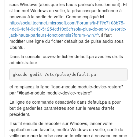
sous Windows (alors que les hauts parleurs fonctionnent). Et
si l'on met Windows en veille, la prise casque fonctionne à
nouveau à la sortie de veille. Comme expliqué ici
http://social.technet.microsoft.com/Forums/fr-FR/c7108b75-
4de6-4ef4-9e43-51254cd19c3c/rsolu-plus-de-son-via-sortie-
jack-hauts-parleurs-fonctionnels?forum=win7fr
, il faut
modifier une ligne du fichier default.pa de pulse audio sous
Ubuntu.
Dans la console, ouvrez le fichier default.pa avec les droits
administrateur
gksudo gedit /etc/pulse/default.pa
et remplacez la ligne "load-module module-device-restore"
par "#load-module module-device-restore"
La ligne de commande désactivée dans default.pa a pour
but de garder les paramètres son sur le niveau d'arrêt
précédent.
Il suffit ensuite de rebooter sur Windows, lancer votre
application son favorite, mettre Windows en veille, sortir de
veille pour que la prise casque fonctionne à nouveau comme