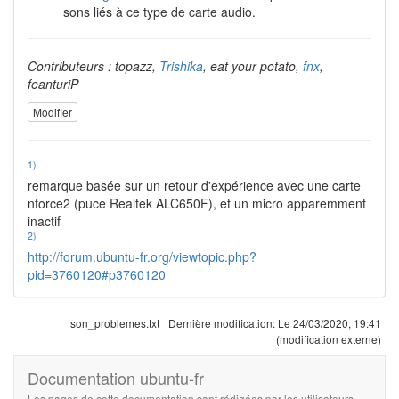
sons liés à ce type de carte audio.
Contributeurs : topazz,
Trishika
, eat your potato,
fnx
,
feanturiP
Modifier
1)
remarque basée sur un retour d'expérience avec une carte
nforce2 (puce Realtek ALC650F), et un micro apparemment
inactif
2)
http://forum.ubuntu-fr.org/viewtopic.php?
pid=3760120#p3760120
son_problemes.txt
Dernière modification:
Le 24/03/2020, 19:41
(modification externe)
Documentation ubuntu-fr
Les pages de cette documentation sont rédigées par les utilisateurs