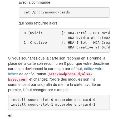
avec la commande
 cat /proc/asound/cards 
qui nous retourne alors
 0 [Nvidia         ]: HDA-Intel - HDA NVidia

                      HDA NVidia at 0xfe020000
 1 [Creative       ]: HDA-Intel - HDA Creative
                      HDA Creative at 0xfdafc
Si vous souhaitez que la carte son reconnu en 1 prenne la
place de la carte son reconnu en 0 pour que votre deuxième
carte son deviennent la carte son par défaut,
éditez votre
fichier
de configuration
/etc/modprobe.d/alsa-
et changez l"ordre des modules son (ils
base.conf
commencent par snd) afin de mettre la carte favorite en
premier, il faut changer par exemple :
install sound-slot-0 modprobe snd-card-0

install sound-slot-1 modprobe snd-card-1
en