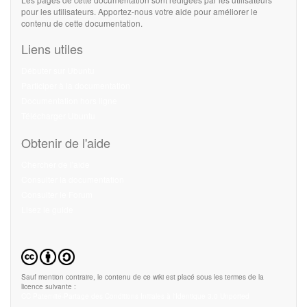
pour les utilisateurs. Apportez-nous votre aide pour améliorer le
contenu de cette documentation.
Liens utiles
Débuter sur Ubuntu
Participer à la documentation
Documentation hors ligne
Télécharger Ubuntu
Obtenir de l'aide
Chercher de l'aide
Consulter la documentation
Consulter le Forum
Lisez le guide
Sauf mention contraire, le contenu de ce wiki est placé sous les termes de la
licence suivante :
CC Paternité-Partage des Conditions Initiales à l'Identique 3.0 Unported