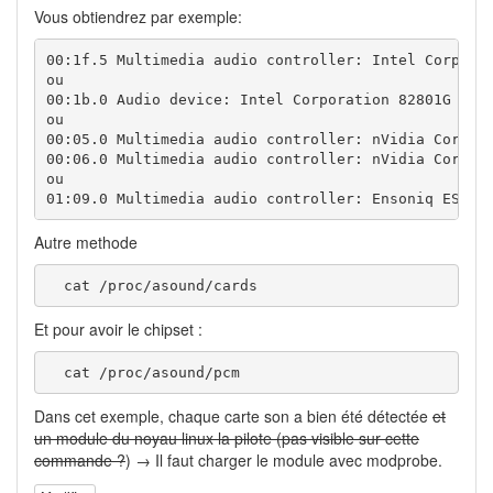
Vous obtiendrez par exemple:
00:1f.5 Multimedia audio controller: Intel Corporat
ou

00:1b.0 Audio device: Intel Corporation 82801G (ICH
ou 

00:05.0 Multimedia audio controller: nVidia Corpora
00:06.0 Multimedia audio controller: nVidia Corpora
ou

01:09.0 Multimedia audio controller: Ensoniq ES137
Autre methode
  cat /proc/asound/cards
Et pour avoir le chipset :
  cat /proc/asound/pcm
Dans cet exemple, chaque carte son a bien été détectée
et
un module du noyau linux la pilote (pas visible sur cette
commande ?
) → Il faut charger le module avec modprobe.