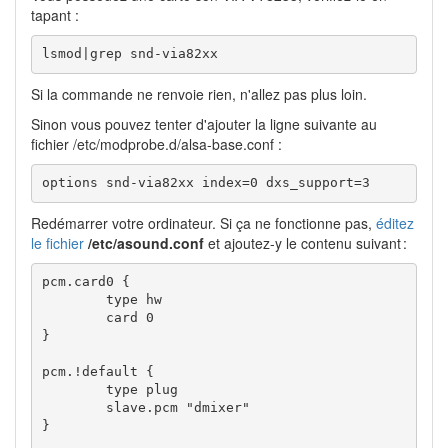
tapant :
lsmod|grep snd-via82xx
Si la commande ne renvoie rien, n'allez pas plus loin.
Sinon vous pouvez tenter d'ajouter la ligne suivante au
fichier /etc/modprobe.d/alsa-base.conf :
options snd-via82xx index=0 dxs_support=3
Redémarrer votre ordinateur. Si ça ne fonctionne pas,
éditez
le fichier
/etc/asound.conf
et ajoutez-y le contenu suivant :
pcm.card0 
{
type
 hw

        card 
0
}
pcm.
!
default 
{
type
 plug

        slave.pcm 
"dmixer"
}