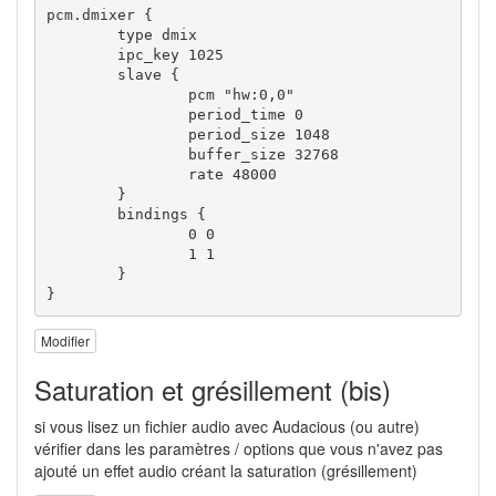
pcm.dmixer 
{
type
 dmix

        ipc_key 
1025
        slave 
{
                pcm 
"hw:0,0"
                period_time 
0
                period_size 
1048
                buffer_size 
32768
                rate 
48000
}
        bindings 
{
0
0
1
1
}
}
Modifier
Saturation et grésillement (bis)
si vous lisez un fichier audio avec Audacious (ou autre)
vérifier dans les paramètres / options que vous n'avez pas
ajouté un effet audio créant la saturation (grésillement)