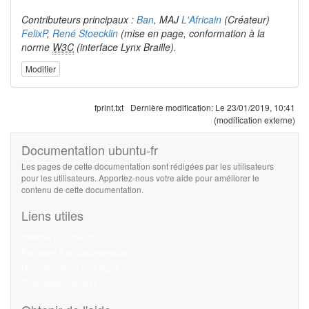
Contributeurs principaux :
Ban
, MAJ
L'Africain
(Créateur)
FelixP
,
René Stoecklin
(mise en page, conformation à la
norme
W3C
(interface Lynx Braille).
Modifier
fprint.txt
Dernière modification:
Le 23/01/2019, 10:41
(modification externe)
Documentation ubuntu-fr
Les pages de cette documentation sont rédigées par les utilisateurs
pour les utilisateurs. Apportez-nous votre aide pour améliorer le
contenu de cette documentation.
Liens utiles
Débuter sur Ubuntu
Participer à la documentation
Documentation hors ligne
Télécharger Ubuntu