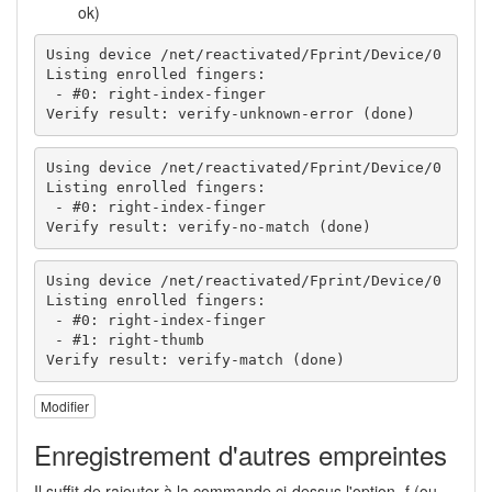
ok)
Using device /net/reactivated/Fprint/Device/0

Listing enrolled fingers:

 - #0: right-index-finger

Verify result: verify-unknown-error (done)
Using device /net/reactivated/Fprint/Device/0

Listing enrolled fingers:

 - #0: right-index-finger

Verify result: verify-no-match (done)
Using device /net/reactivated/Fprint/Device/0

Listing enrolled fingers:

 - #0: right-index-finger

 - #1: right-thumb

Verify result: verify-match (done)
Modifier
Enregistrement d'autres empreintes
Il suffit de rajouter à la commande ci-dessus l'option -f (ou –