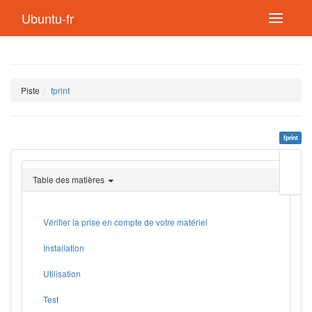
Ubuntu-fr
Piste
fprint
fprint
Modif
cette
Table des matières
page
Lien
de
retou
Vérifier la prise en compte de votre matériel
Installation
Utilisation
Test