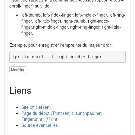
enroll-finger) suivi de:
left-thumb, left-index-finger, left-middle-finger, left-ring-
finger, left-little-finger, right-thumb, right-index-
finger,right-middle-finger, right-ring-finger, right-little-
finger.
Exemple, pour enregistrer l'empreinte du majeur droit:
fprintd-enroll 
-f
 right-middle-finger
Modifier
Liens
Site officiel (en)
Page du dépôt ƒPrint (en) : launchpad.net -
Fingerprint - ƒPrint
Source éventuelles