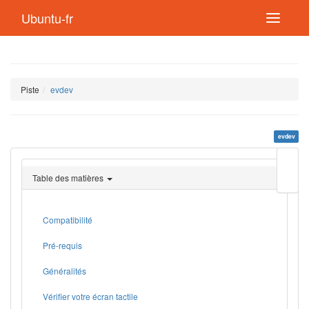
Ubuntu-fr
Piste
evdev
evdev
Modif
cette
Table des matières
page
Lien
de
retou
Compatibilité
Pré-requis
Généralités
Vérifier votre écran tactile