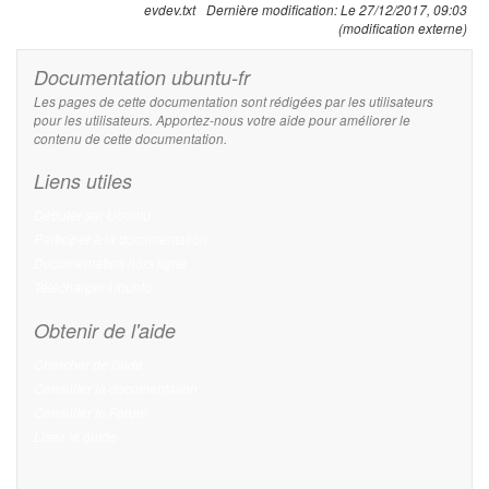
evdev.txt
Dernière modification:
Le 27/12/2017, 09:03
(modification externe)
Documentation ubuntu-fr
Les pages de cette documentation sont rédigées par les utilisateurs
pour les utilisateurs. Apportez-nous votre aide pour améliorer le
contenu de cette documentation.
Liens utiles
Débuter sur Ubuntu
Participer à la documentation
Documentation hors ligne
Télécharger Ubuntu
Obtenir de l'aide
Chercher de l'aide
Consulter la documentation
Consulter le Forum
Lisez le guide