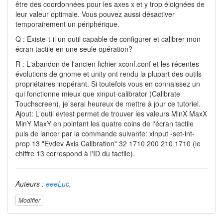
être des coordonnées pour les axes x et y trop éloignées de
leur valeur optimale. Vous pouvez aussi désactiver
temporairement un périphérique.
Q : Existe-t-il un outil capable de configurer et calibrer mon
écran tactile en une seule opération?
R : L'abandon de l'ancien fichier xconf.conf et les récentes
évolutions de gnome et unity ont rendu la plupart des outils
propriétaires inopérant. Si toutefois vous en connaissez un
qui fonctionne mieux que xinput-calibrator (Calibrate
Touchscreen), je serai heureux de mettre à jour ce tutoriel.
Ajout: L'outil evtest permet de trouver les valeurs MinX MaxX
MinY MaxY en pointant les quatre coins de l'écran tactile
puis de lancer par la commande suivante: xinput -set-int-
prop 13 "Evdev Axis Calibration" 32 1710 200 210 1710 (le
chiffre 13 correspond à l'ID du tactile).
Auteurs :
eeeLuc
,
Modifier