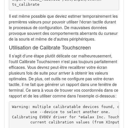
ts_calibrate
Il est même possible que deviez estimer temporairement les
premières valeurs pour pouvoir utiliser l'écran tactile durant
le processus de configuration. De mauvaises données
provoque souvent des comportements aberrants du curseur
de la souris et même de d'autres périphériques.
Utilisation de Calibrate Touchscreen
Il s'agit d'une étape plutôt délicate car malheureusement,
l'outil Calibrate Touchscreen n'est pas toujours parfaitement
efficaces. Vous devrez peut-être recalibrer votre écran
plusieurs fois de suite pour arriver à obtenir les valeurs
optimales. De plus, cet outils ne configure pas votre écran
tactile, il ne fait que générer un rapport dans une fenêtre de
terminal. Ce sera à vous de trouver vos coordonnés dans ce
rapport et de les utiliser comme dans l'exemple ci-dessous :
Warning: multiple calibratable devices found, calib
	use --device to select another one.

Calibrating EVDEV driver for "eGalax Inc. Touch" id
	current calibration values (from XInput): min_x=1969, max_x=49 and min_y=169, max_y=1874
