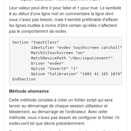
Leur valeur peut-être 0 pour false et 1 pour true. Le symbole
# au début d'une ligne met en commentaire la ligne dont
vous n'avez pas besoin, mais il semble préférable d'effacer
les lignes inutiles à moins d'être certain qu'elles n'affectent
pas le comportement de evdev.
Section "InputClass"

        Identifier "evdev touchscreen catchall"

        MatchIsTouchscreen "on"

        MatchDevicePath "/dev/input/event*"

        Driver "evdev"

	Option "InvertX" "1"

	Option "Calibration" "1982 41 165 1874"

EndSection
Méthode alternative
Cette méthode consiste à créer un fichier script qui sera
lancer au démarrage de chaque session utilisateur et
idéalement, au démarrage de l'ordinateur. Avec cette
méthode, vous n'avez pas besoin de configurer le fichier 10-
evdev.conf tel que décris précédemment.