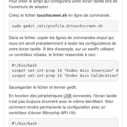
Pour créer le script qui configurera votre écran tactile lors de
l'ouverture de session :
Créez le fichier
touchscreen.sh
en ligne de commande :
sudo gedit /etc/profile.d/touchscreen.sh
Dans ce fichier, copier les lignes de commandes xinput qui
vous ont servit précédemment à tester les configurations de
votre écran tactile. À titre d'exemple, sur un eeePc utilisant
un contrôleur eGalax, le fichier ressemble à ceci :
#!/bin/bash

xinput set-int-prop 14 "Evdev Axis Inversion" 8 1 0
xinput set-int-prop 14 "Evdev Axis Calibration" 32
Sauvegarder le fichier et fermer gedit.
En fonction des périphériques
USB
connectés, l'écran tactile
n'est pas toujours énuméré avec le même identifiant. Voici
comment rendre permanente la configuration avec un
contrôleur d'écran Microchip AR1100.
#!/bin/bash
