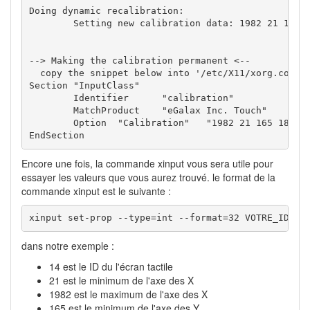
Doing dynamic recalibration:

	Setting new calibration data: 1982 21 165 1874

--> Making the calibration permanent <--

  copy the snippet below into '/etc/X11/xorg.conf.d
Section "InputClass"

	Identifier	"calibration"

	MatchProduct	"eGalax Inc. Touch"

	Option	"Calibration"	"1982 21 165 1874"

EndSection
Encore une fois, la commande xinput vous sera utile pour
essayer les valeurs que vous aurez trouvé. le format de la
commande xinput est le suivante :
xinput set-prop --type=int --format=32 VOTRE_ID "E
dans notre exemple :
14 est le ID du l'écran tactile
21 est le minimum de l'axe des X
1982 est le maximum de l'axe des X
165 est le minimum de l'axe des Y