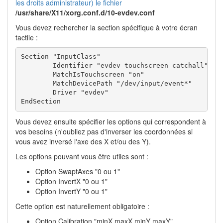
les droits administrateur) le fichier
/usr/share/X11/xorg.conf.d/10-evdev.conf
Vous devez rechercher la section spécifique à votre écran
tactile :
Section "InputClass"

        Identifier "evdev touchscreen catchall"

        MatchIsTouchscreen "on"

        MatchDevicePath "/dev/input/event*"

        Driver "evdev"

EndSection
Vous devez ensuite spécifier les options qui correspondent à
vos besoins (n'oubliez pas d'inverser les coordonnées si
vous avez inversé l'axe des X et/ou des Y).
Les options pouvant vous être utiles sont :
Option SwaptAxes "0 ou 1"
Option InvertX "0 ou 1"
Option InvertY "0 ou 1"
Cette option est naturellement obligatoire :
Option Calibration "minX maxX minY maxY"