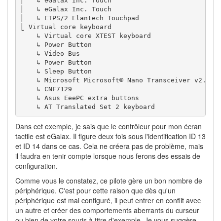
⎜   ↳ eGalax Inc. Touch                       	
id
⎜   ↳ eGalax Inc. Touch                       	
id
⎜   ↳ ETPS
/
2
 Elantech Touchpad                	
id
⎣ Virtual core keyboard                   	
id
    ↳ Virtual core XTEST keyboard             	
id
    ↳ Power Button                            	
id
    ↳ Video Bus                               	
id
    ↳ Power Button                            	
id
    ↳ Sleep Button                            	
id
    ↳ Microsoft M
    ↳ CNF7129                                 	
id
    ↳ Asus EeePC extra buttons                	
id
    ↳ AT Translated Set 
2
 keyboard            	
id
Dans cet exemple, je sais que le contrôleur pour mon écran
tactile est eGalax. Il figure deux fois sous l'identification ID 13
et ID 14 dans ce cas. Cela ne créera pas de problème, mais
il faudra en tenir compte lorsque nous ferons des essais de
configuration.
Comme vous le constatez, ce pilote gère un bon nombre de
périphérique. C'est pour cette raison que dès qu'un
périphérique est mal configuré, il peut entrer en conflit avec
un autre et créer des comportements aberrants du curseur
ou bien de votre souris à titre d'exemple. Je vous suggère