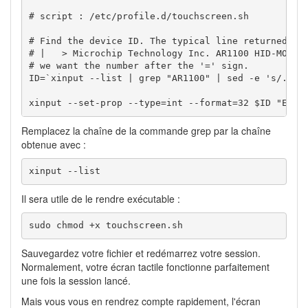
# script : /etc/profile.d/touchscreen.sh

# Find the device ID. The typical line returned by 
# |   > Microchip Technology Inc. AR1100 HID-MOUSE	id=8	[slave  pointer   (2)]

# we want the number after the '=' sign.

ID=`xinput --list | grep "AR1100" | sed -e 's/.*id=
xinput --set-prop --type=int --format=32 $ID "Evde
Remplacez la chaîne de la commande grep par la chaîne
obtenue avec :
xinput --list
Il sera utile de le rendre exécutable :
sudo chmod +x touchscreen.sh
Sauvegardez votre fichier et redémarrez votre session.
Normalement, votre écran tactile fonctionne parfaitement
une fois la session lancé.
Mais vous vous en rendrez compte rapidement, l'écran