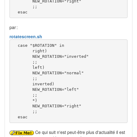
NEW_ROTATION
=
"right"
;;
esac
par :
rotatescreen.sh
case
"
$ROTATION
"
in
        right
)
NEW_ROTATION
=
"inverted"
;;
        left
)
NEW_ROTATION
=
"normal"
;;
        inverted
)
NEW_ROTATION
=
"left"
;;
*
)
NEW_ROTATION
=
"right"
;;
esac
Ce qui suit n'est peut-être plus d'actualité il est