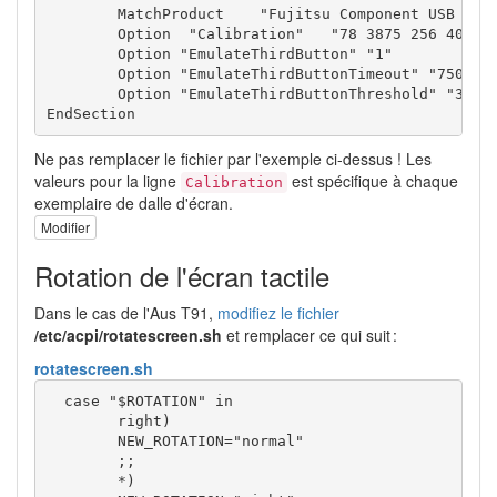
	MatchProduct	"Fujitsu Component USB Touch Panel"

	Option	"Calibration"	"78 3875 256 4005"

	Option "EmulateThirdButton" "1"

	Option "EmulateThirdButtonTimeout" "750"

	Option "EmulateThirdButtonThreshold" "30"

EndSection
Ne pas remplacer le fichier par l'exemple ci-dessus ! Les
valeurs pour la ligne
est spécifique à chaque
Calibration
exemplaire de dalle d'écran.
Modifier
Rotation de l'écran tactile
Dans le cas de l'Aus T91,
modifiez le fichier
/etc/acpi/rotatescreen.sh
et remplacer ce qui suit :
rotatescreen.sh
case
"
$ROTATION
"
in
        right
)
NEW_ROTATION
=
"normal"
;;
*
)