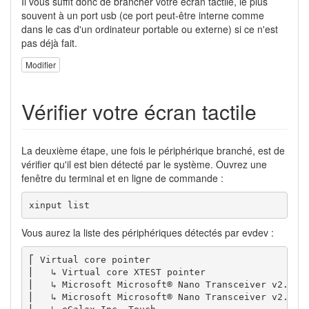
Il vous suffit donc de brancher votre écran tactile, le plus
souvent à un port usb (ce port peut-être interne comme
dans le cas d'un ordinateur portable ou externe) si ce n'est
pas déjà fait.
Modifier
Vérifier votre écran tactile
La deuxième étape, une fois le périphérique branché, est de
vérifier qu'il est bien détecté par le système. Ouvrez une
fenêtre du terminal et en ligne de commande :
xinput list
Vous aurez la liste des périphériques détectés par evdev :
⎡ Virtual core pointer                    	
id
⎜   ↳ Virtual core XTEST pointer              	
id
⎜   ↳ Microsoft M
⎜   ↳ Microsoft M