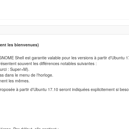
ient les bienvenues)
e GNOME Shell est garantie valable pour les versions à partir d'Ubuntu 
ésentent souvent les différences notables suivantes :
ourci : Super+M).
as dans le menu de l'horloge.
ément les mêmes.
roposée à partir d'Ubuntu 17.10 seront indiquées explicitement si besoin
'écran. Par défaut, elle contient :