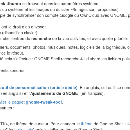
ock Ubuntu
se trouvent dans les paramètres système.
ns du système et les images du dossier ~/Images sont proposées)
ple de synchroniser son compte Google ou OwnCloud avec GNOME, po
 ont le droit d'en envoyer.
(disposition clavier).
erche l'entrée de
recherche
de la vue activités, et avec quelle priorité.
hiers, documents, photos, musiques, notes, logiciels de la logithèque, 
ice le résout.
té cela s'effectue : GNOME Shell recherche-t-il d'abord les fichiers puis
ments sonores.
'outil de personnalisation (article dédié)
. En anglais, cet outil se
en anglais) et "
Ajustements de GNOME
" (en français).
aller le paquet
gnome-tweak-tool
.
santes :
TK+, de thème de curseur. Pour changer le
thème
de Gnome Shell lui-
heme" (voir
plus loin
) puis installer un thème Gnome Shell.