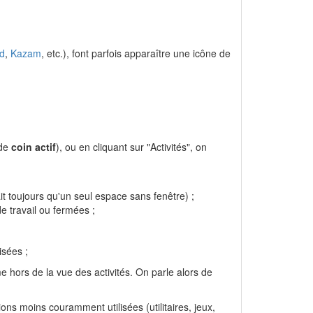
rd
,
Kazam
, etc.), font parfois apparaître une icône de
 de
coin actif
), ou en cliquant sur "Activités", on
it toujours qu'un seul espace sans fenêtre) ;
e travail ou fermées ;
isées ;
ême hors de la vue des activités. On parle alors de
ons moins couramment utilisées (utilitaires, jeux,