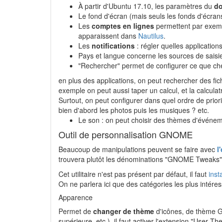
À partir d'Ubuntu 17.10, les paramètres du
d
Le fond d'écran (mais seuls les fonds d'écra
Les
comptes en lignes
permettent par exem
apparaissent dans
Nautilus
.
Les
notifications
: régler quelles applications
Pays et langue concerne les sources de saisie 
"Rechercher" permet de configurer ce que ch
en plus des applications, on peut rechercher des fic
exemple on peut aussi taper un calcul, et la calculatr
Surtout, on peut configurer dans quel ordre de priori
bien d'abord les photos puis les musiques ? etc.
Le son : on peut choisir des thèmes d'événe
Outil de personnalisation GNOME
Beaucoup de manipulations peuvent se faire avec
l
trouvera plutôt les dénominations "GNOME Tweaks" (
Cet utilitaire n'est pas présent par défaut, il faut
inst
On ne parlera ici que des catégories les plus intéres
Apparence
Permet de
changer de thème
d'icônes, de thème G
supérieure, etc.), il faut activer l'extension "User T