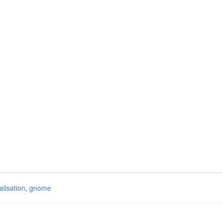
lisation
,
gnome