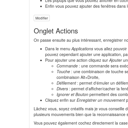
Les popups que vous pouvez afficher en coc
Enfin vous pouvez ajouter des fenêtres dans l
Modifier
Onglet Actions
On passe ensuite au plus intéressant, enregistrer 
Dans le menu
Applications
vous allez pouvoir 
pouvez cependant ajouter une application, pa
Pour ajouter une action cliquez sur
Ajouter un
Commande
: une commande sera exécut
Touche
: une combinaison de touche ser
combinaison Alt+Droite,
Défilement
: permet d'émuler un défileme
Divers
: permet d'afficher/cacher la fen
Ignorer et Bouton
permettent des combi
Cliquez enfin sur
Enregistrer un mouvement
p
Lâchez vous, soyez créatifs mais je vous conseille d
plusieurs mouvements bien que la reconnaissance soit
Vous pouvez également cochez directement la cas