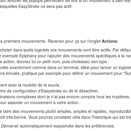
hant
Afficher les popups
permettent de voir si un mouvement a bien été id
esquelles EasyStroke ne sera pas actif.
nos premiers mouvements. Revenez pour ça sur l'onglet
Actions
:
choisir dans quels logiciels vos mouvements vont être actifs. Par défaut,
r exemple Epiphany pour rajouter des mouvements spécifiques à la nav
e action
, donnez lui un petit nom, puis choisissez son type :
ée exactement comme dans un terminal, idéal pour lancer un logiciel
a émulée, pratique par exemple pour définir un mouvement pour "Suivan
nt avec la roulette de la souris,
être de configuration d'Easystroke ou de le désactiver,
naisons complexes dont je n'ai pas encore compris tous les mystère
our associer un mouvement à votre action.
e faire des mouvements plutôt simples, amples et rapides, reproductibl
 très bonne. Vous pourrez constater cela dans l'historique qui est très
e
Démarrer automatiquement easystroke
dans les préférences.