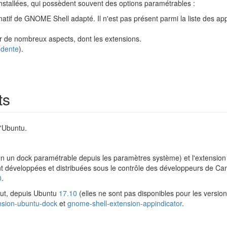
installées, qui possèdent souvent des options paramétrables :
l natif de GNOME Shell adapté. Il n'est pas présent parmi la liste des a
 de nombreux aspects, dont les extensions.
édente
).
ts
d'Ubuntu.
n un dock paramétrable depuis les paramètres système) et l'extension "
nt développées et distribuées sous le contrôle des développeurs de Can
0
.
aut, depuis Ubuntu
17.10
(elles ne sont pas disponibles pour les versio
nsion-ubuntu-dock
et
gnome-shell-extension-appindicator
.