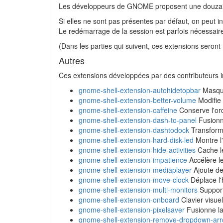
Les développeurs de GNOME proposent une douzain
Si elles ne sont pas présentes par défaut, on peut in
Le redémarrage de la session est parfois nécessai
(Dans les parties qui suivent, ces extensions seront 
Autres
Ces extensions développées par des contributeurs 
gnome-shell-extension-autohidetopbar
Masque
gnome-shell-extension-better-volume
Modifie 
gnome-shell-extension-caffeine
Conserve l'ordi
gnome-shell-extension-dash-to-panel
Fusionn
gnome-shell-extension-dashtodock
Transforme
gnome-shell-extension-hard-disk-led
Montre l'
gnome-shell-extension-hide-activities
Cache le
gnome-shell-extension-impatience
Accélère l
gnome-shell-extension-mediaplayer
Ajoute de
gnome-shell-extension-move-clock
Déplace l'
gnome-shell-extension-multi-monitors
Support
gnome-shell-extension-onboard
Clavier visue
gnome-shell-extension-pixelsaver
Fusionne la 
gnome-shell-extension-remove-dropdown-ar