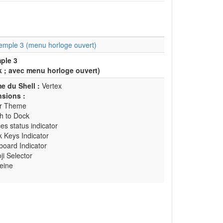
ple 3
k ; avec menu horloge ouvert)
e du Shell :
Vertex
nsions :
er Theme
h to Dock
ces status indicator
k Keys Indicator
pboard Indicator
ji Selector
feine