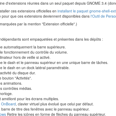
e d'extensions réunies dans un seul paquet depuis GNOME 3.4 (donc
staller ces extensions officielles en
installant le paquet
gnome-shell-ext
re pour que ces extensions deviennent disponibles dans
l'Outil de Per
marquées par la mention "Extension officielle".)
indépendants sont empaquetées et présentes dans les dépôts :
 automatiquement la barre supérieure.
le fonctionnement du contrôle du volume.
nateur hors de veille si activé.
e le dash et le panneau supérieur en une unique barre de tâches.
 le dash en un dock latéral paramétrable.
activité du disque dur.
 bouton "Activités".
es animations.
s contrôles médias.
horloge.
 amélioré pour les écrans multiples.
l
OnBoard
, clavier virtuel plus évolué que celui par défaut.
barre de titre des fenêtres avec le panneau supérieur.
rows
Retire les icônes en forme de flèches du panneau supérieur.