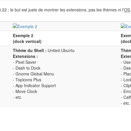
 ; le but est juste de montrer les extensions, pas les thèmes ni l'
OS
.
Exemple 2
Exem
(dock vertical)
(doc
Thème du Shell :
United-Ubuntu
Thèm
Extensions :
Exte
- Pixel Saver
- Us
- Dash to Dock
- Das
- Gnome Global Menu
- Pla
- Topicons Plus
- Loc
- App Indicator Support
- Cli
- Move Clock
- Emo
- etc.
- Caf
- etc.