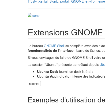
Trusty
,
Xenial
,
Bionic
,
portail
,
GNOME
,
environneme
Extensions GNOME 
Le bureau
GNOME Shell
se complète avec des exten
fonctionnalités de l'interface
: barre de tâches, d
Si vous envisagez de faire de GNOME Shell votre env
La session "Ubuntu" présente par défaut depuis
Ubu
Ubuntu Dock
fournit un dock latéral ;
Ubuntu AppIndicator
intègre des indicateur
Modifier
Exemples d'utilisation d