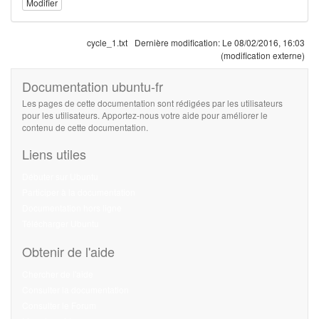
Modifier
cycle_1.txt
Dernière modification:
Le 08/02/2016, 16:03
(modification externe)
Documentation ubuntu-fr
Les pages de cette documentation sont rédigées par les utilisateurs
pour les utilisateurs. Apportez-nous votre aide pour améliorer le
contenu de cette documentation.
Liens utiles
Débuter sur Ubuntu
Participer à la documentation
Documentation hors ligne
Télécharger Ubuntu
Obtenir de l'aide
Chercher de l'aide
Consulter la documentation
Consulter le Forum