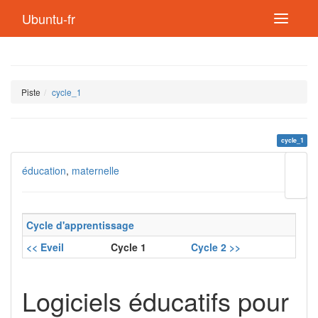
Ubuntu-fr
Piste
cycle_1
cycle_1
Modif
éducation
,
maternelle
cette
page
Lien
de
Cycle d'apprentissage
retou
<< Eveil
Cycle 1
Cycle 2 >>
Logiciels éducatifs pour