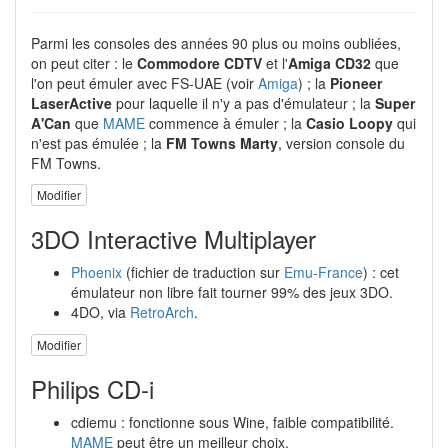
Parmi les consoles des années 90 plus ou moins oubliées,
on peut citer : le
Commodore CDTV
et l'
Amiga CD32
que
l'on peut émuler avec FS-UAE (voir
Amiga
) ; la
Pioneer
LaserActive
pour laquelle il n'y a pas d'émulateur ; la
Super
A'Can
que
MAME
commence à émuler ; la
Casio Loopy
qui
n'est pas émulée ; la
FM Towns Marty
, version console du
FM Towns.
Modifier
3DO Interactive Multiplayer
Phoenix
(fichier de traduction sur
Emu-France
) : cet
émulateur non libre fait tourner 99% des jeux 3DO.
4DO, via
RetroArch
.
Modifier
Philips CD-i
cdiemu : fonctionne sous Wine, faible compatibilité.
MAME
peut être un meilleur choix.