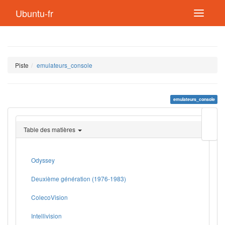
Ubuntu-fr
Piste
emulateurs_console
emulateurs_console
Modif
cette
Table des matières
page
Lien
de
retou
Odyssey
Deuxième génération (1976-1983)
ColecoVision
Intellivision