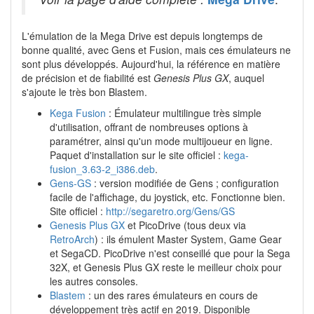
L'émulation de la Mega Drive est depuis longtemps de
bonne qualité, avec Gens et Fusion, mais ces émulateurs ne
sont plus développés. Aujourd'hui, la référence en matière
de précision et de fiabilité est
Genesis Plus GX
, auquel
s'ajoute le très bon Blastem.
Kega Fusion
: Émulateur multilingue très simple
d'utilisation, offrant de nombreuses options à
paramétrer, ainsi qu'un mode multijoueur en ligne.
Paquet d'installation sur le site officiel :
kega-
fusion_3.63-2_i386.deb
.
Gens-GS
: version modifiée de Gens ; configuration
facile de l'affichage, du joystick, etc. Fonctionne bien.
Site officiel :
http://segaretro.org/Gens/GS
Genesis Plus GX
et PicoDrive (tous deux via
RetroArch
) : ils émulent Master System, Game Gear
et SegaCD. PicoDrive n'est conseillé que pour la Sega
32X, et Genesis Plus GX reste le meilleur choix pour
les autres consoles.
Blastem
: un des rares émulateurs en cours de
développement très actif en 2019. Disponible