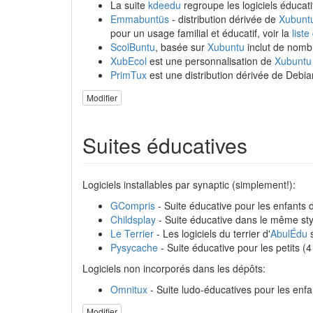
La suite
kdeedu
regroupe les logiciels éducati
Emmabuntüs
- distribution dérivée de
Xubunt
pour un usage familial et éducatif, voir la
liste
ScolBuntu
, basée sur
Xubuntu
inclut de nombr
XubEcol
est une personnalisation de
Xubuntu
PrimTux
est une distribution dérivée de Debi
Modifier
Suites éducatives
Logiciels installables par synaptic (simplement!):
GCompris
- Suite éducative pour les enfants
Childsplay
- Suite éducative dans le même sty
Le Terrier
- Les logiciels du terrier d'
AbulÉdu
s
Pysycache
- Suite éducative pour les petits (4
Logiciels non incorporés dans les dépôts:
Omnitux
- Suite ludo-éducatives pour les enf
Modifier