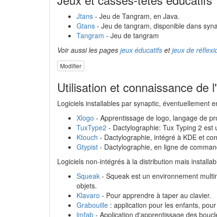
Jtans
- Jeu de Tangram, en Java.
Gtans
- Jeu de tangram, disponible dans syna
Tangram
- Jeu de tangram
Voir aussi les pages
jeux éducatifs
et
jeux de réflexi
Modifier
Utilisation et connaissance de l
Logiciels installables par synaptic, éventuellement e
Xlogo
- Apprentissage de logo, langage de pr
TuxType2
- Dactylographie: Tux Typing 2 est u
Ktouch
- Dactylographie, intégré à KDE et conv
Gtypist
- Dactylographie, en ligne de comman
Logiciels non-intégrés à la distribution mais installab
Squeak
- Squeak est un environnement multim
objets.
Klavaro
- Pour apprendre à taper au clavier.
Grabouille
: application pour les enfants, pour
lmfab
- Application d'apprentissage des boucles