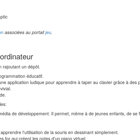
ptic
on
associées au portail
jeu
.
'ordinateur
n rajoutant un dépôt.
ogrammation éducatif.
ne application ludique pour apprendre à taper au clavier grâce à des pe
ivial.
de.
les:
édia de développement. Il permet, même à de jeunes enfants, de se fr
 apprendre l'utilisation de la souris en dessinant simplement.
 for qui créent les notes d'un piano virtuel.