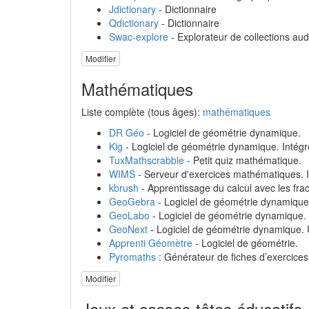
Jdictionary
- Dictionnaire
Qdictionary
- Dictionnaire
Swac-explore
- Explorateur de collections aud
Modifier
Mathématiques
Liste complète (tous âges):
mathématiques
DR Géo
- Logiciel de géométrie dynamique.
Kig
- Logiciel de géométrie dynamique. Intég
TuxMathscrabble
- Petit quiz mathématique.
WIMS
- Serveur d'exercices mathématiques. I
kbrush
- Apprentissage du calcul avec les frac
GeoGebra
- Logiciel de géométrie dynamique.
GeoLabo
- Logiciel de géométrie dynamique. U
GeoNext
- Logiciel de géométrie dynamique. U
Apprenti Géomètre
- Logiciel de géométrie.
Pyromaths
: Générateur de fiches d’exercice
Modifier
Jeux et casses-têtes éducatifs