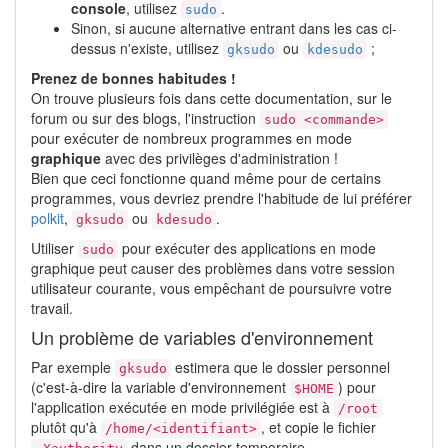
console
, utilisez
.
sudo
Sinon, si aucune alternative entrant dans les cas ci-
dessus n'existe, utilisez
ou
;
gksudo
kdesudo
Prenez de bonnes habitudes !
On trouve plusieurs fois dans cette documentation, sur le
forum ou sur des blogs, l'instruction
sudo <commande>
pour exécuter de nombreux programmes en mode
graphique
avec des privilèges d'administration !
Bien que ceci fonctionne quand même pour de certains
programmes, vous devriez prendre l'habitude de lui préférer
polkit
,
ou
.
gksudo
kdesudo
Utiliser
pour exécuter des applications en mode
sudo
graphique peut causer des problèmes dans votre session
utilisateur courante, vous empêchant de poursuivre votre
travail.
Un problème de variables d'environnement
Par exemple
estimera que le dossier personnel
gksudo
(c'est-à-dire la variable d'environnement
) pour
$HOME
l'application exécutée en mode privilégiée est à
/root
plutôt qu'à
, et copie le fichier
/home/<identifiant>
dans un dossier temporaire.