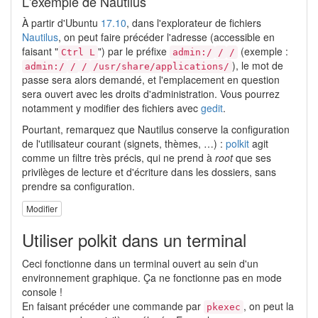
L'exemple de Nautilus
À partir d'Ubuntu
17.10
, dans l'explorateur de fichiers
Nautilus
, on peut faire précéder l'adresse (accessible en
faisant "
") par le préfixe
(exemple :
Ctrl L
admin:/
/
/
), le mot de
admin:/
/
/
/usr/share/applications/
passe sera alors demandé, et l'emplacement en question
sera ouvert avec les droits d'administration. Vous pourrez
notamment y modifier des fichiers avec
gedit
.
Pourtant, remarquez que Nautilus conserve la configuration
de l'utilisateur courant (signets, thèmes, …) :
polkit
agit
comme un filtre très précis, qui ne prend à
root
que ses
privilèges de lecture et d'écriture dans les dossiers, sans
prendre sa configuration.
Modifier
Utiliser polkit dans un terminal
Ceci fonctionne dans un terminal ouvert au sein d'un
environnement graphique. Ça ne fonctionne pas en mode
console !
En faisant précéder une commande par
, on peut la
pkexec