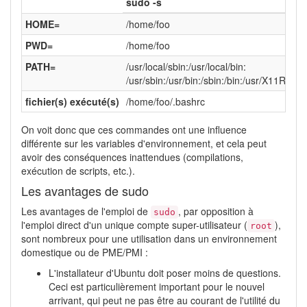
sudo -s
HOME=
/home/foo
PWD=
/home/foo
PATH=
/usr/local/sbin:/usr/local/bin:
/usr/sbin:/usr/bin:/sbin:/bin:/usr/X11R6/bin
fichier(s) exécuté(s)
/home/foo/.bashrc
On voit donc que ces commandes ont une influence
différente sur les variables d'environnement, et cela peut
avoir des conséquences inattendues (compilations,
exécution de scripts, etc.).
Les avantages de sudo
Les avantages de l'emploi de
, par opposition à
sudo
l'emploi direct d'un unique compte super-utilisateur (
),
root
sont nombreux pour une utilisation dans un environnement
domestique ou de PME/PMI :
L'installateur d'Ubuntu doit poser moins de questions.
Ceci est particulièrement important pour le nouvel
arrivant, qui peut ne pas être au courant de l'utilité du