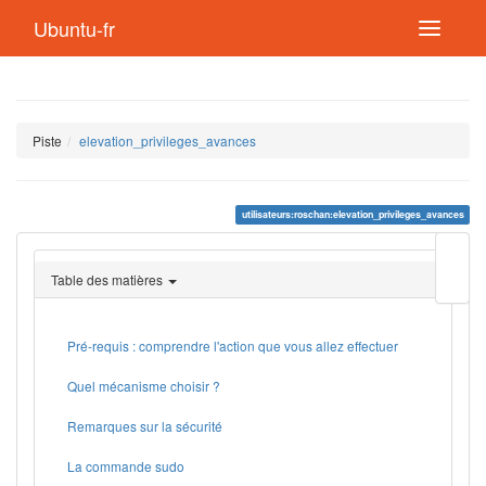
Ubuntu-fr
Piste
elevation_privileges_avances
utilisateurs:roschan:elevation_privileges_avances
Modif
cette
Table des matières
page
Lien
de
retou
Pré-requis : comprendre l'action que vous allez effectuer
Quel mécanisme choisir ?
Remarques sur la sécurité
La commande sudo