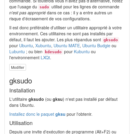
commande. Si toutefois vous n'avez pas d'alternative, notez
que l'usage du
utilisé pour les lignes de commande
sudo
n'est pas approprié
dans ce cas : il y a entre autres un
risque d'écrasement de vos configurations.
Il est donc préférable d'utiliser un utilitaire approprié à votre
environnement. Ces utilitaires ne sont pas installés par
défaut, il faut les ajouter. Les plus répandus sont
gksudo
pour
Ubuntu
,
Xubuntu
,
Ubuntu MATE
,
Ubuntu Budgie
ou
Lubuntu
; ou bien
pour
Kubuntu
ou
kdesudo
l'environnement
LXQt
.
Modifier
gksudo
Installation
L'utilitaire
gksudo
(ou
gksu
) n'est pas installé par défaut
dans Ubuntu.
Installez donc le paquet
gksu
pour l'obtenir.
Utilisation
Depuis une invite d'exécution de programme (Alt+F2) ou