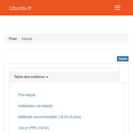
Ubuntu-fr
Piste
flatpak
flatpak
Modif
cette
Table des matières
page
Lien
de
retou
Pré-requis
Installation de flatpak
Méthode recommandée (18.04 et plus)
Via un PPA (16.04)