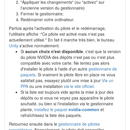
"Appliquer les changements" (ou "activez" sur
l'ancienne version du gestionnaire)
Fermer le gestionnaire;
Redémarrer votre ordinateur.
Parfois après l'activation du pilote et le redémarrage,
l'utilitaire affiche :"Ce pilote est activé mais n'est pas
actuellement utilisé." En fait il marche très bien, le bureau
Unity
s'active normalement.
Si
aucun choix n'est disponible
, c'est que la version
du pilote NVIDIA des dépôts n'est pas ou n'est plus
compatible avec votre carte. Ne tentez pas alors
d'installer le pilote à l'aide d'un autre
gestionnaire de
paquets
. Si vraiment le pilote libre en place ne vous
satisfait pas, essayez plutôt une mise à jour
Via un
PPA
ou une installation
via le site officiel
.
Si la liste est toujours vide après la mise à jour des
dépôts ou si vous ne voyez pas apparaître le pilote
souhaité, ou bien si l'installation via le gestionnaire
plante,
installez le paquet
nvidia-common
et
rafraîchissez la liste des paquets.
Retournez ensuite dans le
gestionnaire de pilotes
propriétaires
. Normalement, le pilote doit apparaître.