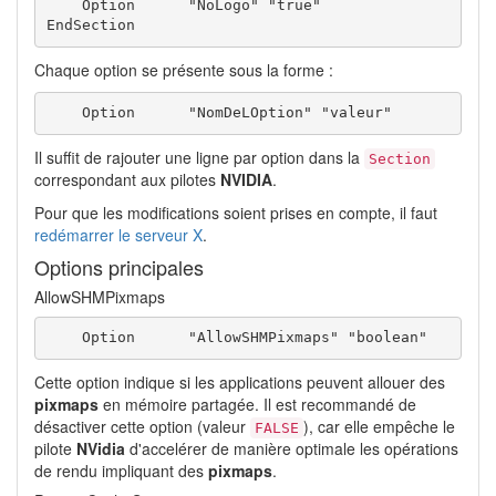
    Option      "NoLogo" "true"

EndSection
Chaque option se présente sous la forme :
    Option      "NomDeLOption" "valeur"
Il suffit de rajouter une ligne par option dans la
Section
correspondant aux pilotes
NVIDIA
.
Pour que les modifications soient prises en compte, il faut
redémarrer le serveur X
.
Options principales
AllowSHMPixmaps
    Option      "AllowSHMPixmaps" "boolean"
Cette option indique si les applications peuvent allouer des
pixmaps
en mémoire partagée. Il est recommandé de
désactiver cette option (valeur
), car elle empêche le
FALSE
pilote
NVidia
d'accelérer de manière optimale les opérations
de rendu impliquant des
pixmaps
.