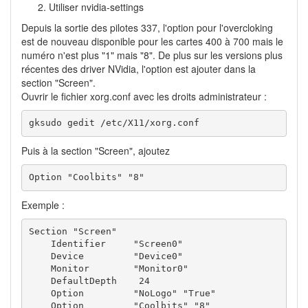
Utiliser nvidia-settings
Depuis la sortie des pilotes 337, l'option pour l'overcloking
est de nouveau disponible pour les cartes 400 à 700 mais le
numéro n'est plus "1" mais "8". De plus sur les versions plus
récentes des driver NVidia, l'option est ajouter dans la
section "Screen".
Ouvrir le fichier xorg.conf avec les droits administrateur :
gksudo gedit /etc/X11/xorg.conf
Puis à la section "Screen", ajoutez
Option "Coolbits" "8"
Exemple :
Section "Screen"

    Identifier     "Screen0"

    Device         "Device0"

    Monitor        "Monitor0"

    DefaultDepth    24

    Option         "NoLogo" "True"

    Option         "Coolbits" "8"
