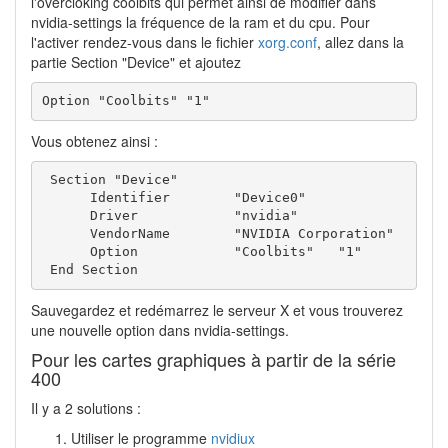
l'overcloking coolbits qui permet ainsi de modifier dans
nvidia-settings la fréquence de la ram et du cpu. Pour
l'activer rendez-vous dans le fichier
xorg.conf
, allez dans la
partie Section "Device" et ajoutez
Option "Coolbits" "1"
Vous obtenez ainsi :
 Section "Device" 

      Identifier        "Device0"  

      Driver            "nvidia"

      VendorName        "NVIDIA Corporation"

      Option            "Coolbits"   "1"

 End Section                      
Sauvegardez et redémarrez le serveur X et vous trouverez
une nouvelle option dans nvidia-settings.
Pour les cartes graphiques à partir de la série
400
Il y a 2 solutions :
Utiliser le programme
nvidiux