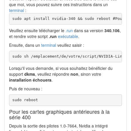
que moi, vous pouvez suivre ces instructions dans un
terminal
:
sudo apt install nvidia-340 && sudo reboot #Pour b
Veuillez ensuite télécharger le
.run
dans sa version
340.106
,
et rendre votre script
.run
exécutable
.
Ensuite, dans un
terminal
veuillez saisir :
sudo sh /emplacement/de/votre/script/NVIDIA-Linux-
Lorsqu'il vous demande, si vous souhaitez bénéficier du
support
dkms
, veuillez répondre
non
, sinon votre
installation échouera
.
Puis de nouveau :
sudo reboot
Pour les cartes graphiques antérieures à la
série 400
Depuis la sortie des pilotes 1.0-7664, Nvidia a intégré