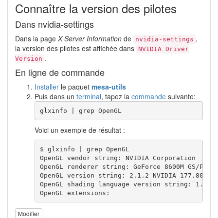
Connaître la version des pilotes
Dans nvidia-settings
Dans la page
X Server Information
de
,
nvidia-settings
la version des pilotes est affichée dans
NVIDIA Driver
.
Version
En ligne de commande
Installer
le paquet
mesa-utils
Puis dans un
terminal
, tapez la
commande
suivante:
glxinfo | grep OpenGL
Voici un exemple de résultat :
$ glxinfo | grep OpenGL

OpenGL vendor string: NVIDIA Corporation

OpenGL renderer string: GeForce 8600M GS/PCI/S
OpenGL version string: 2.1.2 NVIDIA 177.80

OpenGL shading language version string: 1.20 N
OpenGL extensions:
Modifier