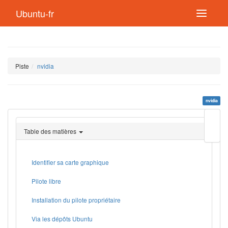
Ubuntu-fr
Piste
nvidia
nvidia
Modif
cette
Table des matières
page
Lien
de
retou
Identifier sa carte graphique
Pilote libre
Installation du pilote propriétaire
Via les dépôts Ubuntu