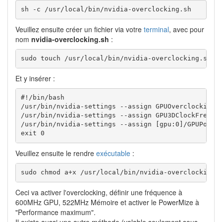
sh -c /usr/local/bin/nvidia-overclocking.sh
Veuillez ensuite créer un fichier via votre
terminal
, avec pour
nom
nvidia-overclocking.sh
:
sudo touch /usr/local/bin/nvidia-overclocking.sh
Et y insérer :
#!/bin/bash
/
usr
/
bin
/
nvidia-settings 
--assign
GPUOverclockingS
/
usr
/
bin
/
nvidia-settings 
--assign
GPU3DClockFreqs
=
/
usr
/
bin
/
nvidia-settings 
--assign
[
gpu:
0
]
/
GPUPower
exit
0
Veuillez ensuite le rendre
exécutable
:
sudo chmod a+x /usr/local/bin/nvidia-overclocking.
Ceci va activer l'overclocking, définir une fréquence à
600MHz GPU, 522MHz Mémoire et activer le PowerMize à
"Performance maximum".
Il existe aussi une autre méthode (valable seulement sous