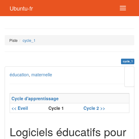
Ubuntu-fr
Piste
cycle_1
cycle_1
Modif
éducation
,
maternelle
cette
page
Lien
de
Cycle d'apprentissage
retou
<< Eveil
Cycle 1
Cycle 2 >>
Logiciels éducatifs pour