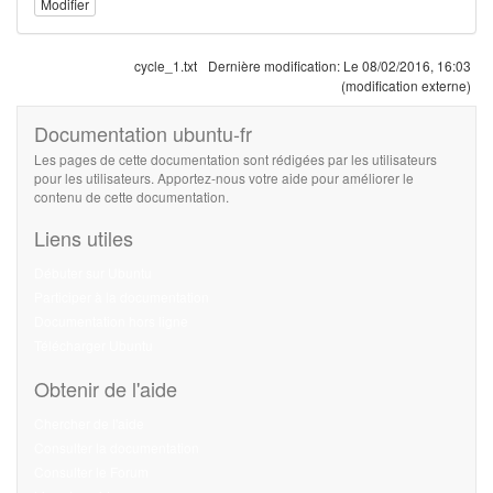
Modifier
cycle_1.txt
Dernière modification:
Le 08/02/2016, 16:03
(modification externe)
Documentation ubuntu-fr
Les pages de cette documentation sont rédigées par les utilisateurs
pour les utilisateurs. Apportez-nous votre aide pour améliorer le
contenu de cette documentation.
Liens utiles
Débuter sur Ubuntu
Participer à la documentation
Documentation hors ligne
Télécharger Ubuntu
Obtenir de l'aide
Chercher de l'aide
Consulter la documentation
Consulter le Forum