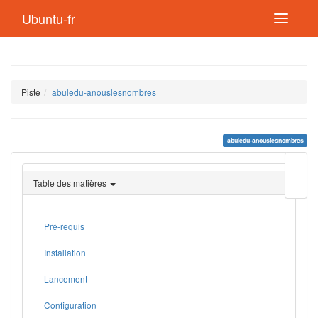
Ubuntu-fr
Piste
abuledu-anouslesnombres
abuledu-anouslesnombres
Modif
cette
Table des matières
page
Lien
de
retou
Pré-requis
Installation
Lancement
Configuration