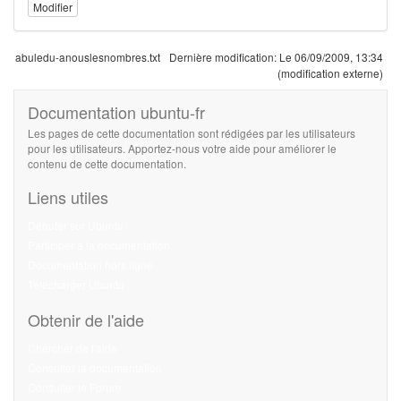
Modifier
abuledu-anouslesnombres.txt
Dernière modification:
Le 06/09/2009, 13:34
(modification externe)
Documentation ubuntu-fr
Les pages de cette documentation sont rédigées par les utilisateurs
pour les utilisateurs. Apportez-nous votre aide pour améliorer le
contenu de cette documentation.
Liens utiles
Débuter sur Ubuntu
Participer à la documentation
Documentation hors ligne
Télécharger Ubuntu
Obtenir de l'aide
Chercher de l'aide
Consulter la documentation
Consulter le Forum