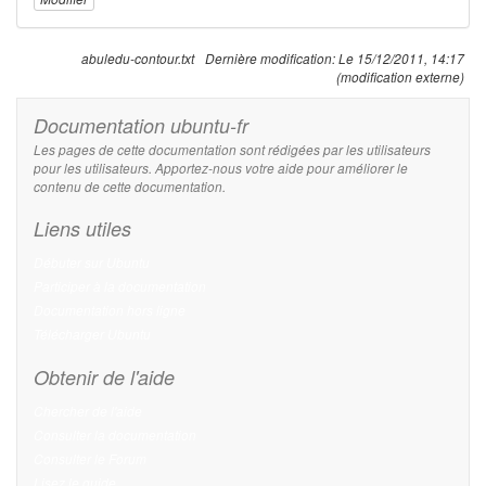
abuledu-contour.txt
Dernière modification:
Le 15/12/2011, 14:17
(modification externe)
Documentation ubuntu-fr
Les pages de cette documentation sont rédigées par les utilisateurs
pour les utilisateurs. Apportez-nous votre aide pour améliorer le
contenu de cette documentation.
Liens utiles
Débuter sur Ubuntu
Participer à la documentation
Documentation hors ligne
Télécharger Ubuntu
Obtenir de l'aide
Chercher de l'aide
Consulter la documentation
Consulter le Forum
Lisez le guide