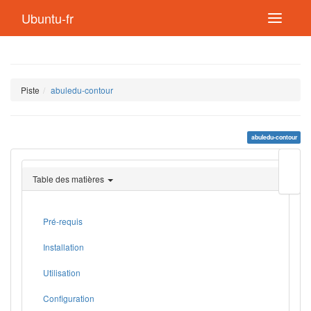
Ubuntu-fr
Piste
abuledu-contour
abuledu-contour
Modif
cette
Table des matières
page
Lien
de
retou
Pré-requis
Installation
Utilisation
Configuration