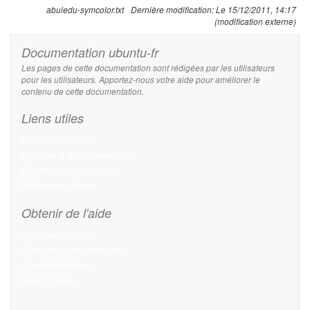
abuledu-symcolor.txt
Dernière modification:
Le 15/12/2011, 14:17
(modification externe)
Documentation ubuntu-fr
Les pages de cette documentation sont rédigées par les utilisateurs
pour les utilisateurs. Apportez-nous votre aide pour améliorer le
contenu de cette documentation.
Liens utiles
Débuter sur Ubuntu
Participer à la documentation
Documentation hors ligne
Télécharger Ubuntu
Obtenir de l'aide
Chercher de l'aide
Consulter la documentation
Consulter le Forum
Lisez le guide