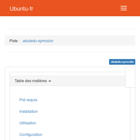
Ubuntu-fr
Piste
abuledu-symcolor
abuledu-symcolor
Modif
cette
Table des matières
page
Lien
de
retou
Pré-requis
Installation
Utilisation
Configuration