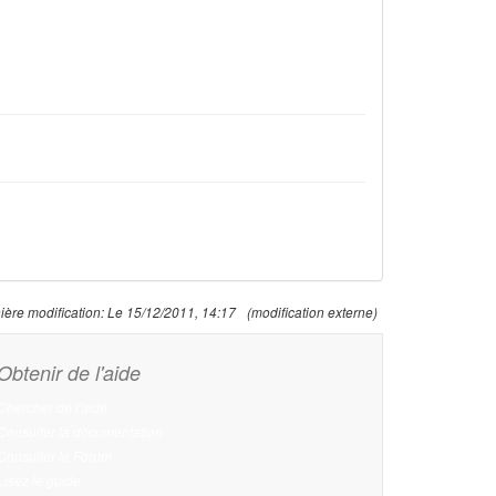
ière modification:
Le 15/12/2011, 14:17
(modification externe)
Obtenir de l'aide
Chercher de l'aide
Consulter la documentation
Consulter le Forum
Lisez le guide