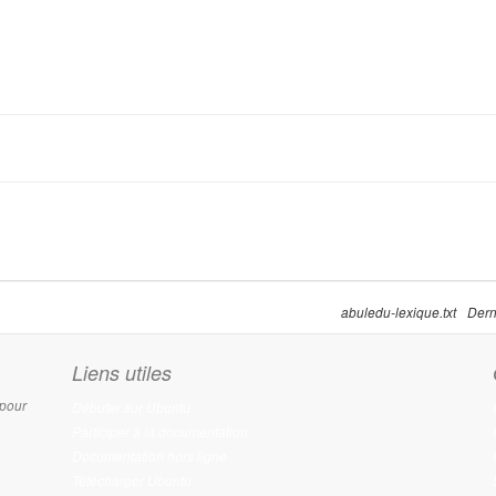
abuledu-lexique.txt
Dern
Liens utiles
 pour
Débuter sur Ubuntu
Participer à la documentation
Documentation hors ligne
Télécharger Ubuntu