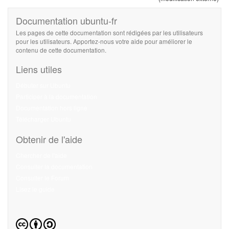
Documentation ubuntu-fr
Les pages de cette documentation sont rédigées par les utilisateurs
pour les utilisateurs. Apportez-nous votre aide pour améliorer le
contenu de cette documentation.
Liens utiles
Débuter sur Ubuntu
Participer à la documentation
Documentation hors ligne
Télécharger Ubuntu
Obtenir de l'aide
Chercher de l'aide
Consulter la documentation
Consulter le Forum
Lisez le guide