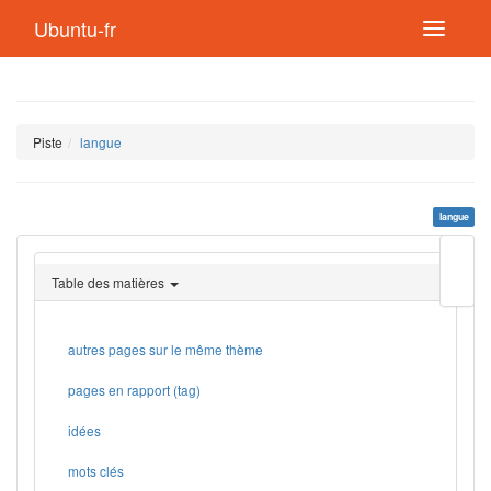
Ubuntu-fr
Piste
langue
langue
Modif
cette
Table des matières
page
Lien
de
retou
autres pages sur le même thème
pages en rapport (tag)
idées
mots clés