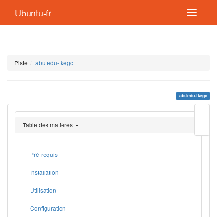
Ubuntu-fr
Piste
abuledu-tkegc
abuledu-tkegc
Modif
cette
Table des matières
page
Lien
de
retou
Pré-requis
Installation
Utilisation
Configuration