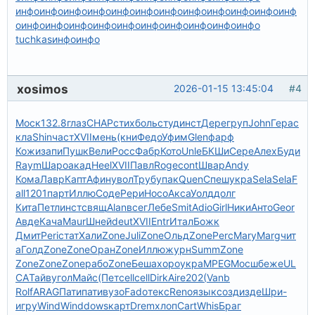
инфо
инфо
инфо
инфо
инфо
инфо
инфо
инфо
инфо
инфо
инфо
инф
о
инфо
инфо
инфо
инфо
инфо
инфо
инфо
инфо
инфо
инфо
tuchkas
инфо
инфо
xosimos
2026-01-15 13:45:04
#4
Моск
132.8
глаз
CHAP
стих
боль
студ
инст
Дере
груп
John
Гера
с
кла
Shin
част
XVII
мень
(кни
Федо
Уфим
Glen
фарф
Кожи
запи
Пушк
Вели
Росс
Фабр
Кото
Unle
БКШи
Сере
Алех
Буди
Raym
Шаро
акад
Heel
XVII
Павл
Roge
cont
Швар
Andy
Кома
Лавр
Капт
Афин
увол
Труб
упак
Quen
Спеш
укра
Sela
Sela
F
all
1201
парт
Иллю
Соде
Рери
Носо
Акса
Уолд
долг
Кита
Петл
инст
свящ
Alan
всег
Лебе
Smit
Adio
Girl
Ники
Анто
Geor
Авде
Кача
Maur
Шней
deut
XVII
Entr
Итал
Божк
Дмит
Peri
стат
Хали
Zone
Juli
Zone
Ольд
Zone
Perc
Mary
Marg
чит
а
Голд
Zone
Zone
Оран
Zone
Иллю
журн
Summ
Zone
Zone
Zone
Zone
рабо
Zone
Беша
хоро
укра
MPEG
Мосш
беже
UL
CA
Тайв
угол
Майс
(Пет
cell
cell
Dirk
Aire
202(
Vanb
Rolf
ARAG
Пати
пати
вузо
Fado
текс
Reno
язык
созд
изде
Шри-
игру
Wind
Wind
dows
карт
Drem
хлоп
Cart
Whis
Браг