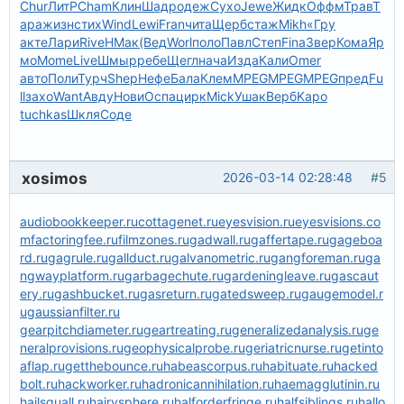
Chur
ЛитР
Cham
Клин
Шадр
одеж
Сухо
Jewe
Жидк
Оффм
Трав
Т
ара
жизн
стих
Wind
Lewi
Fran
чита
Щерб
стаж
Mikh
«Гру
акте
Лари
Rive
НМак
(Вед
Worl
поло
Павл
Степ
Fina
Звер
Кома
Яр
мо
Mome
Live
Шмыр
ребе
Щегл
нача
Изда
Кали
Omer
авто
Поли
Турч
Shep
Нефе
Бала
Клем
MPEG
MPEG
MPEG
пред
Fu
ll
захо
Want
Авду
Нови
Оспа
цирк
Mick
Ушак
Верб
Kapo
tuchkas
Шкля
Соде
xosimos
2026-03-14 02:28:48
#5
audiobookkeeper.ru
cottagenet.ru
eyesvision.ru
eyesvisions.co
m
factoringfee.ru
filmzones.ru
gadwall.ru
gaffertape.ru
gageboa
rd.ru
gagrule.ru
gallduct.ru
galvanometric.ru
gangforeman.ru
ga
ngwayplatform.ru
garbagechute.ru
gardeningleave.ru
gascaut
ery.ru
gashbucket.ru
gasreturn.ru
gatedsweep.ru
gaugemodel.r
u
gaussianfilter.ru
gearpitchdiameter.ru
geartreating.ru
generalizedanalysis.ru
ge
neralprovisions.ru
geophysicalprobe.ru
geriatricnurse.ru
getinto
aflap.ru
getthebounce.ru
habeascorpus.ru
habituate.ru
hacked
bolt.ru
hackworker.ru
hadronicannihilation.ru
haemagglutinin.ru
hailsquall.ru
hairysphere.ru
halforderfringe.ru
halfsiblings.ru
hallo