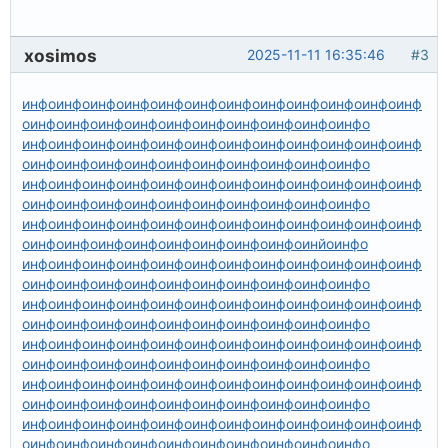
xosimos
2025-11-11 16:35:46
#3
инфо
инфо
инфо
инфо
инфо
инфо
инфо
инфо
инфо
инфо
инфо
инф
о
инфо
инфо
инфо
инфо
инфо
инфо
инфо
инфо
инфо
инфо
инфо
инфо
инфо
инфо
инфо
инфо
инфо
инфо
инфо
инфо
инфо
инф
о
инфо
инфо
инфо
инфо
инфо
инфо
инфо
инфо
инфо
инфо
инфо
инфо
инфо
инфо
инфо
инфо
инфо
инфо
инфо
инфо
инфо
инф
о
инфо
инфо
инфо
инфо
инфо
инфо
инфо
инфо
инфо
инфо
инфо
инфо
инфо
инфо
инфо
инфо
инфо
инфо
инфо
инфо
инфо
инф
о
инфо
инфо
инфо
инфо
инфо
инфо
инфо
инфо
инйо
инфо
инфо
инфо
инфо
инфо
инфо
инфо
инфо
инфо
инфо
инфо
инфо
инф
о
инфо
инфо
инфо
инфо
инфо
инфо
инфо
инфо
инфо
инфо
инфо
инфо
инфо
инфо
инфо
инфо
инфо
инфо
инфо
инфо
инфо
инф
о
инфо
инфо
инфо
инфо
инфо
инфо
инфо
инфо
инфо
инфо
инфо
инфо
инфо
инфо
инфо
инфо
инфо
инфо
инфо
инфо
инфо
инф
о
инфо
инфо
инфо
инфо
инфо
инфо
инфо
инфо
инфо
инфо
инфо
инфо
инфо
инфо
инфо
инфо
инфо
инфо
инфо
инфо
инфо
инф
о
инфо
инфо
инфо
инфо
инфо
инфо
инфо
инфо
инфо
инфо
инфо
инфо
инфо
инфо
инфо
инфо
инфо
инфо
инфо
инфо
инфо
инф
о
инфо
инфо
инфо
инфо
инфо
инфо
инфо
инфо
инфо
инфо