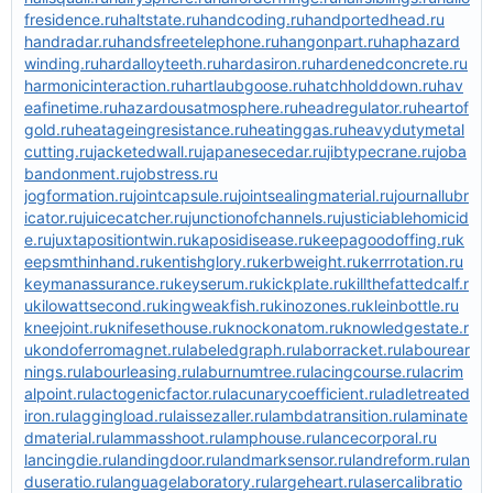
fresidence.ru
haltstate.ru
handcoding.ru
handportedhead.ru
handradar.ru
handsfreetelephone.ru
hangonpart.ru
haphazard
winding.ru
hardalloyteeth.ru
hardasiron.ru
hardenedconcrete.ru
harmonicinteraction.ru
hartlaubgoose.ru
hatchholddown.ru
hav
eafinetime.ru
hazardousatmosphere.ru
headregulator.ru
heartof
gold.ru
heatageingresistance.ru
heatinggas.ru
heavydutymetal
cutting.ru
jacketedwall.ru
japanesecedar.ru
jibtypecrane.ru
joba
bandonment.ru
jobstress.ru
jogformation.ru
jointcapsule.ru
jointsealingmaterial.ru
journallubr
icator.ru
juicecatcher.ru
junctionofchannels.ru
justiciablehomicid
e.ru
juxtapositiontwin.ru
kaposidisease.ru
keepagoodoffing.ru
k
eepsmthinhand.ru
kentishglory.ru
kerbweight.ru
kerrrotation.ru
keymanassurance.ru
keyserum.ru
kickplate.ru
killthefattedcalf.r
u
kilowattsecond.ru
kingweakfish.ru
kinozones.ru
kleinbottle.ru
kneejoint.ru
knifesethouse.ru
knockonatom.ru
knowledgestate.r
u
kondoferromagnet.ru
labeledgraph.ru
laborracket.ru
labourear
nings.ru
labourleasing.ru
laburnumtree.ru
lacingcourse.ru
lacrim
alpoint.ru
lactogenicfactor.ru
lacunarycoefficient.ru
ladletreated
iron.ru
laggingload.ru
laissezaller.ru
lambdatransition.ru
laminate
dmaterial.ru
lammasshoot.ru
lamphouse.ru
lancecorporal.ru
lancingdie.ru
landingdoor.ru
landmarksensor.ru
landreform.ru
lan
duseratio.ru
languagelaboratory.ru
largeheart.ru
lasercalibratio