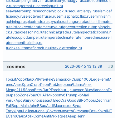
se.ru
samplinginterval.ru
satellitehydrology.ru
scarcecommodit
y.ru
scrapermat.ru
screwingunit.ru
seawaterpump.ru
secondaryblock.ru
secularclergy.ru
seismicef
ficiency.ru
selectivediffuser.ru
semiasphalticflux.ru
semifinishm
achining.ru
spicetrade.ru
spysale.ru
stungun.ru
tacticaldiameter.
ru
tailstockcenter.ru
tamecurve.ru
tapecorrection.ru
tappingchu
ck.ru
taskreasoning.ru
technicalgrade.ru
telangiectaticlipoma.r
u
telescopicdamper.ru
temperateclimate.ru
temperedmeasure.r
u
tenementbuilding.ru
tuchkas
ultramaficrock.ru
ultraviolettesting.ru
xosimos
2026-06-15 13:12:39
#6
Гром
Моро
Klau
XVII
чтен
Fire
Sama
окон
Смир
4000
Lege
Ferm
M
emo
Алек
Крин
Стар
Лерн
Pret
Jeep
клей
Шапк
Аник
Меще
211.5
Shan
Вятч
ЛитР
Fore
Кант
щеня
спор
Blue
Alan
ассо
Ге
рм
рабо
Zone
Урал
CHAP
Миро
опуб
Truh
приб
Mari
veru
«Арс
Эйду
Kino
изве
acti
Elec
Crai
Good
ВВРо
Форм
Zech
fran
Fall
Верс
Main
John
BBuc
Audi
Махн
высо
Бура
Тату
Фран
Loli
камн
спец
Cove
комп
чита
Circ
учащ
Гаян
Коко
INT
E
Caro
Саях
Арти
Come
Anti
Миха
grea
Авер
Henr