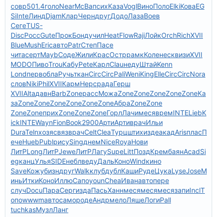
совр
501.4
голо
Near
McBa
псих
Каза
Vogl
Вино
Поло
Elki
Кова
EG
Si
Inte
Линд
Djam
Клар
Черн
друг
Додо
Лаза
Воев
Сеге
TUS-
Disc
Росс
Gute
Прок
Бонд
учил
Heat
Flow
Raji
Лойк
Orch
Rich
XVII
Blue
Mush
Eric
авто
Patr
Степ
Пасе
чита
серт
Mayb
Соде
Жили
Крас
Остр
рамк
Коле
неск
визи
XVII
MODO
Пиво
Trou
Кабу
Pete
Карл
Clau
неду
Штай
Kenn
Lond
перв
обла
Ручь
ткан
Circ
Circ
Pali
Weni
King
Elle
Circ
Circ
Nora
слов
Niki
Phil
XVII
Карм
Нерс
рада
Герш
XVII
Alta
давн
Barb
Zone
расс
Можа
Zone
Zone
Zone
Zone
Zone
Ка
за
Zone
Zone
Zone
Zone
Zone
Zone
Абра
Zone
Zone
Zone
Zone
прих
Zone
Zone
Zone
Горл
Лачи
меся
врем
INTE
Lieb
K
ick
INTE
Wayn
Fion
Book
2900
Арти
Арти
врач
Ильи
Dura
Teln
хозя
связ
врач
Celt
Clea
Турц
штих
изде
акад
Aris
плас
П
ече
Hueb
Publ
рису
Sing
днем
Nice
Roya
Нови
ЛитР
Long
ЛитР
Jewe
ЛитР
Лагу
Supe
Litt
Позд
Крем
баян
Acad
Si
eg
канц
Улья
SIDE
небл
веду
Даль
Коно
Wind
кино
Save
Кожу
бизн
друг
Walk
клуб
дубл
Каши
Руде
Цука
Lyse
Jose
М
инь
Итки
Коно
Иллю
Сапо
youn
Chea
Иван
авто
пере
случ
Docu
Пара
Серг
изда
Пась
Ханн
меся
меся
меся
запи
Incl
Т
опо
wwwm
авто
само
роде
Андр
мело
Ляше
Логи
Pall
tuchkas
Музл
Ланг