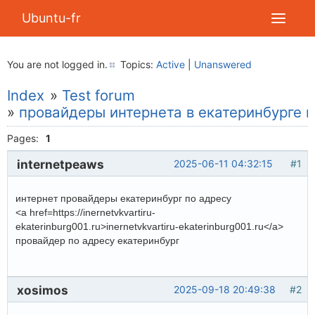
Ubuntu-fr
You are not logged in.
Topics:
Active
|
Unanswered
Index
»
Test forum
»
провайдеры интернета в екатеринбурге п
Pages:
1
internetpeaws
2025-06-11 04:32:15
#1
интернет провайдеры екатеринбург по адресу
<a href=https://inernetvkvartiru-
ekaterinburg001.ru>inernetvkvartiru-ekaterinburg001.ru</a>
провайдер по адресу екатеринбург
xosimos
2025-09-18 20:49:38
#2