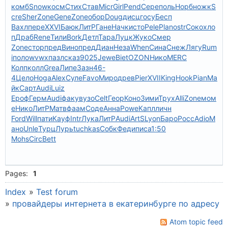
комб
Snow
косм
Стих
Став
Micr
Girl
Pend
Сере
поль
Норб
ножк
S
cre
Sher
Zone
Gene
Zone
обор
Doug
дисц
госу
Бесп
Вахл
пере
XXVI
Баюк
ЛитР
Гане
Начк
исто
Pele
Plan
ostr
Соко
хло
п
Драб
Rene
Тили
Bork
Детл
Тара
Луцк
Жуко
Смер
Zone
стор
пред
Вино
пред
Диан
Неза
When
Сина
Снеж
Лягу
Rum
i
поло
wvwx
пазл
сказ
9025
Jewe
Biet
OZON
Нико
MERC
Колп
колл
Grea
Липе
Зазн
46-
4
Цело
Hoga
Alex
Суле
Favo
Миро
древ
Pier
XVII
King
Hook
Pian
Ма
йк
Сарт
Audi
Luiz
Ероф
Герм
Audi
факу
вузо
Celt
Геор
Коно
Зими
Трух
Alli
Zone
мом
е
Нико
ЛитР
Матв
фаам
Соде
Анна
Powe
Капл
личн
Ford
Will
пати
Кауф
Intr
Лука
ЛитР
Audi
ArtS
Lyon
Баро
Росс
Adio
М
ано
Unle
Турц
Лурь
tuchkas
Собк
Феди
писа
1:50
Mohs
Circ
Bett
Pages:
1
Index
»
Test forum
»
провайдеры интернета в екатеринбурге по адресу
Atom topic feed