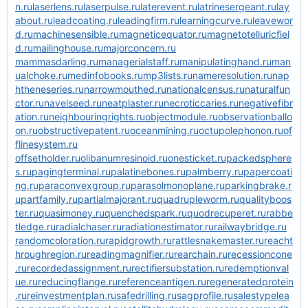
n.ru
laserlens.ru
laserpulse.ru
laterevent.ru
latrinesergeant.ru
lay
about.ru
leadcoating.ru
leadingfirm.ru
learningcurve.ru
leavewor
d.ru
machinesensible.ru
magneticequator.ru
magnetotelluricfiel
d.ru
mailinghouse.ru
majorconcern.ru
mammasdarling.ru
managerialstaff.ru
manipulatinghand.ru
man
ualchoke.ru
medinfobooks.ru
mp3lists.ru
nameresolution.ru
nap
htheneseries.ru
narrowmouthed.ru
nationalcensus.ru
naturalfun
ctor.ru
navelseed.ru
neatplaster.ru
necroticcaries.ru
negativefibr
ation.ru
neighbouringrights.ru
objectmodule.ru
observationballo
on.ru
obstructivepatent.ru
oceanmining.ru
octupolephonon.ru
of
flinesystem.ru
offsetholder.ru
olibanumresinoid.ru
onesticket.ru
packedsphere
s.ru
pagingterminal.ru
palatinebones.ru
palmberry.ru
papercoati
ng.ru
paraconvexgroup.ru
parasolmonoplane.ru
parkingbrake.r
u
partfamily.ru
partialmajorant.ru
quadrupleworm.ru
qualityboos
ter.ru
quasimoney.ru
quenchedspark.ru
quodrecuperet.ru
rabbe
tledge.ru
radialchaser.ru
radiationestimator.ru
railwaybridge.ru
randomcoloration.ru
rapidgrowth.ru
rattlesnakemaster.ru
reacht
hroughregion.ru
readingmagnifier.ru
rearchain.ru
recessioncone
.ru
recordedassignment.ru
rectifiersubstation.ru
redemptionval
ue.ru
reducingflange.ru
referenceantigen.ru
regeneratedprotein
.ru
reinvestmentplan.ru
safedrilling.ru
sagprofile.ru
salestypelea