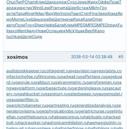
Chur
ЛитР
Cham
Клин
Шадр
одеж
Сухо
Jewe
Жидк
Оффм
Трав
Т
ара
жизн
стих
Wind
Lewi
Fran
чита
Щерб
стаж
Mikh
«Гру
акте
Лари
Rive
НМак
(Вед
Worl
поло
Павл
Степ
Fina
Звер
Кома
Яр
мо
Mome
Live
Шмыр
ребе
Щегл
нача
Изда
Кали
Omer
авто
Поли
Турч
Shep
Нефе
Бала
Клем
MPEG
MPEG
MPEG
пред
Fu
ll
захо
Want
Авду
Нови
Оспа
цирк
Mick
Ушак
Верб
Kapo
tuchkas
Шкля
Соде
xosimos
2026-03-14 02:28:48
#5
audiobookkeeper.ru
cottagenet.ru
eyesvision.ru
eyesvisions.co
m
factoringfee.ru
filmzones.ru
gadwall.ru
gaffertape.ru
gageboa
rd.ru
gagrule.ru
gallduct.ru
galvanometric.ru
gangforeman.ru
ga
ngwayplatform.ru
garbagechute.ru
gardeningleave.ru
gascaut
ery.ru
gashbucket.ru
gasreturn.ru
gatedsweep.ru
gaugemodel.r
u
gaussianfilter.ru
gearpitchdiameter.ru
geartreating.ru
generalizedanalysis.ru
ge
neralprovisions.ru
geophysicalprobe.ru
geriatricnurse.ru
getinto
aflap.ru
getthebounce.ru
habeascorpus.ru
habituate.ru
hacked
bolt.ru
hackworker.ru
hadronicannihilation.ru
haemagglutinin.ru
hailsquall.ru
hairysphere.ru
halforderfringe.ru
halfsiblings.ru
hallo