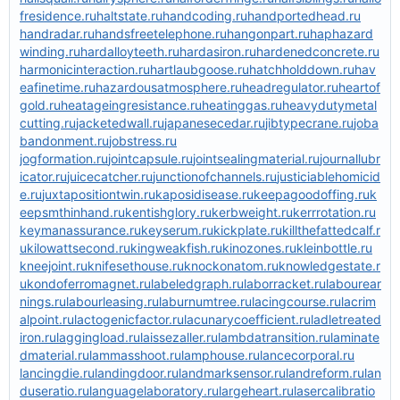
fresidence.ru
haltstate.ru
handcoding.ru
handportedhead.ru
handradar.ru
handsfreetelephone.ru
hangonpart.ru
haphazard
winding.ru
hardalloyteeth.ru
hardasiron.ru
hardenedconcrete.ru
harmonicinteraction.ru
hartlaubgoose.ru
hatchholddown.ru
hav
eafinetime.ru
hazardousatmosphere.ru
headregulator.ru
heartof
gold.ru
heatageingresistance.ru
heatinggas.ru
heavydutymetal
cutting.ru
jacketedwall.ru
japanesecedar.ru
jibtypecrane.ru
joba
bandonment.ru
jobstress.ru
jogformation.ru
jointcapsule.ru
jointsealingmaterial.ru
journallubr
icator.ru
juicecatcher.ru
junctionofchannels.ru
justiciablehomicid
e.ru
juxtapositiontwin.ru
kaposidisease.ru
keepagoodoffing.ru
k
eepsmthinhand.ru
kentishglory.ru
kerbweight.ru
kerrrotation.ru
keymanassurance.ru
keyserum.ru
kickplate.ru
killthefattedcalf.r
u
kilowattsecond.ru
kingweakfish.ru
kinozones.ru
kleinbottle.ru
kneejoint.ru
knifesethouse.ru
knockonatom.ru
knowledgestate.r
u
kondoferromagnet.ru
labeledgraph.ru
laborracket.ru
labourear
nings.ru
labourleasing.ru
laburnumtree.ru
lacingcourse.ru
lacrim
alpoint.ru
lactogenicfactor.ru
lacunarycoefficient.ru
ladletreated
iron.ru
laggingload.ru
laissezaller.ru
lambdatransition.ru
laminate
dmaterial.ru
lammasshoot.ru
lamphouse.ru
lancecorporal.ru
lancingdie.ru
landingdoor.ru
landmarksensor.ru
landreform.ru
lan
duseratio.ru
languagelaboratory.ru
largeheart.ru
lasercalibratio