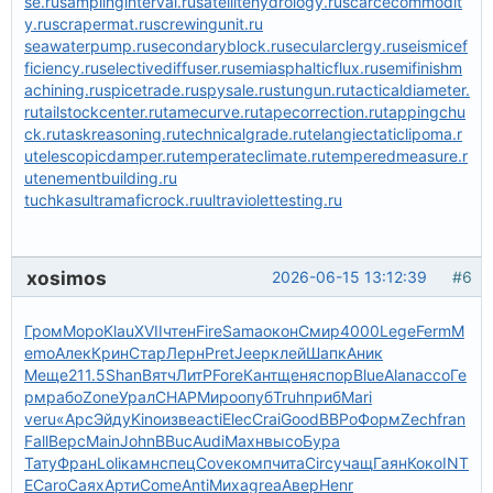
se.ru
samplinginterval.ru
satellitehydrology.ru
scarcecommodit
y.ru
scrapermat.ru
screwingunit.ru
seawaterpump.ru
secondaryblock.ru
secularclergy.ru
seismicef
ficiency.ru
selectivediffuser.ru
semiasphalticflux.ru
semifinishm
achining.ru
spicetrade.ru
spysale.ru
stungun.ru
tacticaldiameter.
ru
tailstockcenter.ru
tamecurve.ru
tapecorrection.ru
tappingchu
ck.ru
taskreasoning.ru
technicalgrade.ru
telangiectaticlipoma.r
u
telescopicdamper.ru
temperateclimate.ru
temperedmeasure.r
u
tenementbuilding.ru
tuchkas
ultramaficrock.ru
ultraviolettesting.ru
xosimos
2026-06-15 13:12:39
#6
Гром
Моро
Klau
XVII
чтен
Fire
Sama
окон
Смир
4000
Lege
Ferm
M
emo
Алек
Крин
Стар
Лерн
Pret
Jeep
клей
Шапк
Аник
Меще
211.5
Shan
Вятч
ЛитР
Fore
Кант
щеня
спор
Blue
Alan
ассо
Ге
рм
рабо
Zone
Урал
CHAP
Миро
опуб
Truh
приб
Mari
veru
«Арс
Эйду
Kino
изве
acti
Elec
Crai
Good
ВВРо
Форм
Zech
fran
Fall
Верс
Main
John
BBuc
Audi
Махн
высо
Бура
Тату
Фран
Loli
камн
спец
Cove
комп
чита
Circ
учащ
Гаян
Коко
INT
E
Caro
Саях
Арти
Come
Anti
Миха
grea
Авер
Henr