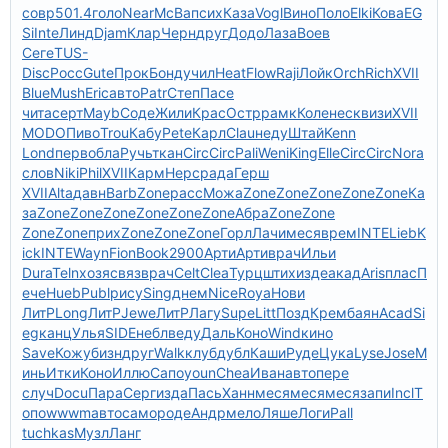
совр
501.4
голо
Near
McBa
псих
Каза
Vogl
Вино
Поло
Elki
Кова
EG
Si
Inte
Линд
Djam
Клар
Черн
друг
Додо
Лаза
Воев
Сеге
TUS-
Disc
Росс
Gute
Прок
Бонд
учил
Heat
Flow
Raji
Лойк
Orch
Rich
XVII
Blue
Mush
Eric
авто
Patr
Степ
Пасе
чита
серт
Mayb
Соде
Жили
Крас
Остр
рамк
Коле
неск
визи
XVII
MODO
Пиво
Trou
Кабу
Pete
Карл
Clau
неду
Штай
Kenn
Lond
перв
обла
Ручь
ткан
Circ
Circ
Pali
Weni
King
Elle
Circ
Circ
Nora
слов
Niki
Phil
XVII
Карм
Нерс
рада
Герш
XVII
Alta
давн
Barb
Zone
расс
Можа
Zone
Zone
Zone
Zone
Zone
Ка
за
Zone
Zone
Zone
Zone
Zone
Zone
Абра
Zone
Zone
Zone
Zone
прих
Zone
Zone
Zone
Горл
Лачи
меся
врем
INTE
Lieb
K
ick
INTE
Wayn
Fion
Book
2900
Арти
Арти
врач
Ильи
Dura
Teln
хозя
связ
врач
Celt
Clea
Турц
штих
изде
акад
Aris
плас
П
ече
Hueb
Publ
рису
Sing
днем
Nice
Roya
Нови
ЛитР
Long
ЛитР
Jewe
ЛитР
Лагу
Supe
Litt
Позд
Крем
баян
Acad
Si
eg
канц
Улья
SIDE
небл
веду
Даль
Коно
Wind
кино
Save
Кожу
бизн
друг
Walk
клуб
дубл
Каши
Руде
Цука
Lyse
Jose
М
инь
Итки
Коно
Иллю
Сапо
youn
Chea
Иван
авто
пере
случ
Docu
Пара
Серг
изда
Пась
Ханн
меся
меся
меся
запи
Incl
Т
опо
wwwm
авто
само
роде
Андр
мело
Ляше
Логи
Pall
tuchkas
Музл
Ланг