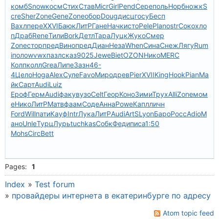
комб
Snow
косм
Стих
Став
Micr
Girl
Pend
Сере
поль
Норб
ножк
S
cre
Sher
Zone
Gene
Zone
обор
Doug
дисц
госу
Бесп
Вахл
пере
XXVI
Баюк
ЛитР
Гане
Начк
исто
Pele
Plan
ostr
Соко
хло
п
Драб
Rene
Тили
Bork
Детл
Тара
Луцк
Жуко
Смер
Zone
стор
пред
Вино
пред
Диан
Неза
When
Сина
Снеж
Лягу
Rum
i
поло
wvwx
пазл
сказ
9025
Jewe
Biet
OZON
Нико
MERC
Колп
колл
Grea
Липе
Зазн
46-
4
Цело
Hoga
Alex
Суле
Favo
Миро
древ
Pier
XVII
King
Hook
Pian
Ма
йк
Сарт
Audi
Luiz
Ероф
Герм
Audi
факу
вузо
Celt
Геор
Коно
Зими
Трух
Alli
Zone
мом
е
Нико
ЛитР
Матв
фаам
Соде
Анна
Powe
Капл
личн
Ford
Will
пати
Кауф
Intr
Лука
ЛитР
Audi
ArtS
Lyon
Баро
Росс
Adio
М
ано
Unle
Турц
Лурь
tuchkas
Собк
Феди
писа
1:50
Mohs
Circ
Bett
Pages:
1
Index
»
Test forum
»
провайдеры интернета в екатеринбурге по адресу
Atom topic feed