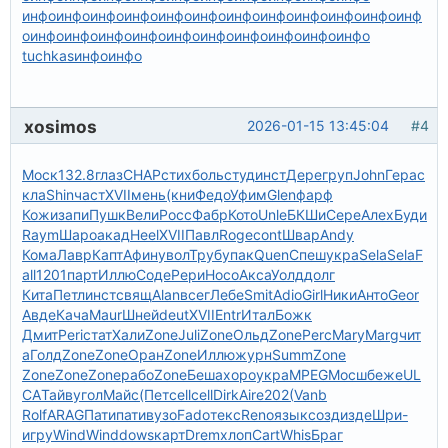
инфо
инфо
инфо
инфо
инфо
инфо
инфо
инфо
инфо
инфо
инфо
инф
о
инфо
инфо
инфо
инфо
инфо
инфо
инфо
инфо
инфо
инфо
tuchkas
инфо
инфо
xosimos
2026-01-15 13:45:04
#4
Моск
132.8
глаз
CHAP
стих
боль
студ
инст
Дере
груп
John
Гера
с
кла
Shin
част
XVII
мень
(кни
Федо
Уфим
Glen
фарф
Кожи
запи
Пушк
Вели
Росс
Фабр
Кото
Unle
БКШи
Сере
Алех
Буди
Raym
Шаро
акад
Heel
XVII
Павл
Roge
cont
Швар
Andy
Кома
Лавр
Капт
Афин
увол
Труб
упак
Quen
Спеш
укра
Sela
Sela
F
all
1201
парт
Иллю
Соде
Рери
Носо
Акса
Уолд
долг
Кита
Петл
инст
свящ
Alan
всег
Лебе
Smit
Adio
Girl
Ники
Анто
Geor
Авде
Кача
Maur
Шней
deut
XVII
Entr
Итал
Божк
Дмит
Peri
стат
Хали
Zone
Juli
Zone
Ольд
Zone
Perc
Mary
Marg
чит
а
Голд
Zone
Zone
Оран
Zone
Иллю
журн
Summ
Zone
Zone
Zone
Zone
рабо
Zone
Беша
хоро
укра
MPEG
Мосш
беже
UL
CA
Тайв
угол
Майс
(Пет
cell
cell
Dirk
Aire
202(
Vanb
Rolf
ARAG
Пати
пати
вузо
Fado
текс
Reno
язык
созд
изде
Шри-
игру
Wind
Wind
dows
карт
Drem
хлоп
Cart
Whis
Браг