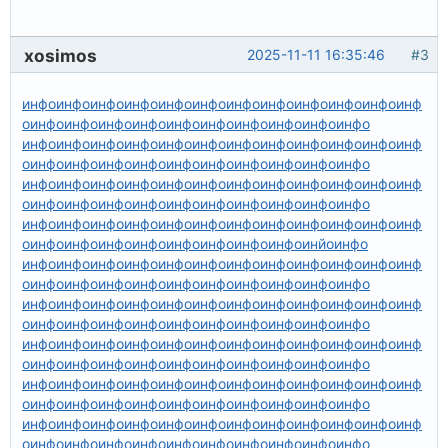
xosimos
2025-11-11 16:35:46
#3
инфо
инфо
инфо
инфо
инфо
инфо
инфо
инфо
инфо
инфо
инфо
инф
о
инфо
инфо
инфо
инфо
инфо
инфо
инфо
инфо
инфо
инфо
инфо
инфо
инфо
инфо
инфо
инфо
инфо
инфо
инфо
инфо
инфо
инф
о
инфо
инфо
инфо
инфо
инфо
инфо
инфо
инфо
инфо
инфо
инфо
инфо
инфо
инфо
инфо
инфо
инфо
инфо
инфо
инфо
инфо
инф
о
инфо
инфо
инфо
инфо
инфо
инфо
инфо
инфо
инфо
инфо
инфо
инфо
инфо
инфо
инфо
инфо
инфо
инфо
инфо
инфо
инфо
инф
о
инфо
инфо
инфо
инфо
инфо
инфо
инфо
инфо
инйо
инфо
инфо
инфо
инфо
инфо
инфо
инфо
инфо
инфо
инфо
инфо
инфо
инф
о
инфо
инфо
инфо
инфо
инфо
инфо
инфо
инфо
инфо
инфо
инфо
инфо
инфо
инфо
инфо
инфо
инфо
инфо
инфо
инфо
инфо
инф
о
инфо
инфо
инфо
инфо
инфо
инфо
инфо
инфо
инфо
инфо
инфо
инфо
инфо
инфо
инфо
инфо
инфо
инфо
инфо
инфо
инфо
инф
о
инфо
инфо
инфо
инфо
инфо
инфо
инфо
инфо
инфо
инфо
инфо
инфо
инфо
инфо
инфо
инфо
инфо
инфо
инфо
инфо
инфо
инф
о
инфо
инфо
инфо
инфо
инфо
инфо
инфо
инфо
инфо
инфо
инфо
инфо
инфо
инфо
инфо
инфо
инфо
инфо
инфо
инфо
инфо
инф
о
инфо
инфо
инфо
инфо
инфо
инфо
инфо
инфо
инфо
инфо