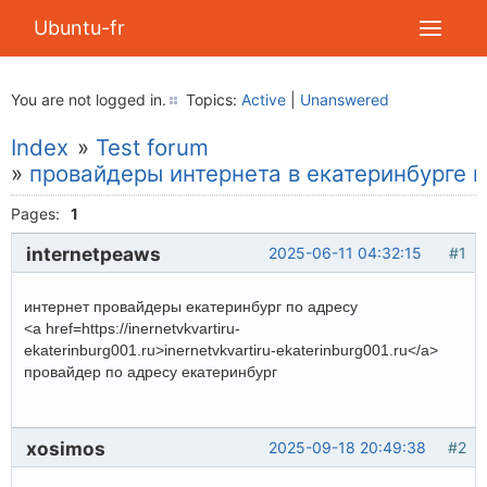
Ubuntu-fr
You are not logged in.
Topics:
Active
|
Unanswered
Index
»
Test forum
»
провайдеры интернета в екатеринбурге п
Pages:
1
internetpeaws
2025-06-11 04:32:15
#1
интернет провайдеры екатеринбург по адресу
<a href=https://inernetvkvartiru-
ekaterinburg001.ru>inernetvkvartiru-ekaterinburg001.ru</a>
провайдер по адресу екатеринбург
xosimos
2025-09-18 20:49:38
#2