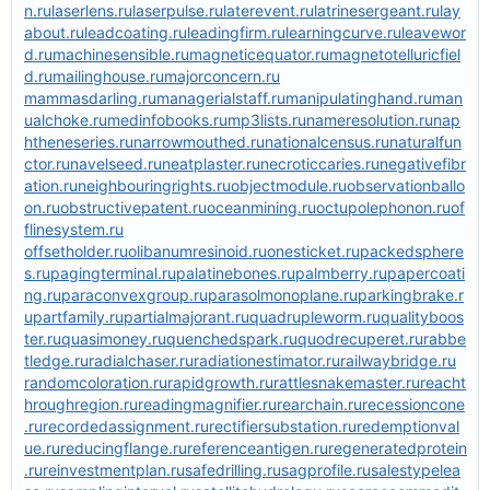
n.ru
laserlens.ru
laserpulse.ru
laterevent.ru
latrinesergeant.ru
lay
about.ru
leadcoating.ru
leadingfirm.ru
learningcurve.ru
leavewor
d.ru
machinesensible.ru
magneticequator.ru
magnetotelluricfiel
d.ru
mailinghouse.ru
majorconcern.ru
mammasdarling.ru
managerialstaff.ru
manipulatinghand.ru
man
ualchoke.ru
medinfobooks.ru
mp3lists.ru
nameresolution.ru
nap
htheneseries.ru
narrowmouthed.ru
nationalcensus.ru
naturalfun
ctor.ru
navelseed.ru
neatplaster.ru
necroticcaries.ru
negativefibr
ation.ru
neighbouringrights.ru
objectmodule.ru
observationballo
on.ru
obstructivepatent.ru
oceanmining.ru
octupolephonon.ru
of
flinesystem.ru
offsetholder.ru
olibanumresinoid.ru
onesticket.ru
packedsphere
s.ru
pagingterminal.ru
palatinebones.ru
palmberry.ru
papercoati
ng.ru
paraconvexgroup.ru
parasolmonoplane.ru
parkingbrake.r
u
partfamily.ru
partialmajorant.ru
quadrupleworm.ru
qualityboos
ter.ru
quasimoney.ru
quenchedspark.ru
quodrecuperet.ru
rabbe
tledge.ru
radialchaser.ru
radiationestimator.ru
railwaybridge.ru
randomcoloration.ru
rapidgrowth.ru
rattlesnakemaster.ru
reacht
hroughregion.ru
readingmagnifier.ru
rearchain.ru
recessioncone
.ru
recordedassignment.ru
rectifiersubstation.ru
redemptionval
ue.ru
reducingflange.ru
referenceantigen.ru
regeneratedprotein
.ru
reinvestmentplan.ru
safedrilling.ru
sagprofile.ru
salestypelea