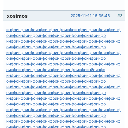
xosimos
2025-11-11 16:35:46
#3
инфо
инфо
инфо
инфо
инфо
инфо
инфо
инфо
инфо
инфо
инфо
инф
о
инфо
инфо
инфо
инфо
инфо
инфо
инфо
инфо
инфо
инфо
инфо
инфо
инфо
инфо
инфо
инфо
инфо
инфо
инфо
инфо
инфо
инф
о
инфо
инфо
инфо
инфо
инфо
инфо
инфо
инфо
инфо
инфо
инфо
инфо
инфо
инфо
инфо
инфо
инфо
инфо
инфо
инфо
инфо
инф
о
инфо
инфо
инфо
инфо
инфо
инфо
инфо
инфо
инфо
инфо
инфо
инфо
инфо
инфо
инфо
инфо
инфо
инфо
инфо
инфо
инфо
инф
о
инфо
инфо
инфо
инфо
инфо
инфо
инфо
инфо
инйо
инфо
инфо
инфо
инфо
инфо
инфо
инфо
инфо
инфо
инфо
инфо
инфо
инф
о
инфо
инфо
инфо
инфо
инфо
инфо
инфо
инфо
инфо
инфо
инфо
инфо
инфо
инфо
инфо
инфо
инфо
инфо
инфо
инфо
инфо
инф
о
инфо
инфо
инфо
инфо
инфо
инфо
инфо
инфо
инфо
инфо
инфо
инфо
инфо
инфо
инфо
инфо
инфо
инфо
инфо
инфо
инфо
инф
о
инфо
инфо
инфо
инфо
инфо
инфо
инфо
инфо
инфо
инфо
инфо
инфо
инфо
инфо
инфо
инфо
инфо
инфо
инфо
инфо
инфо
инф
о
инфо
инфо
инфо
инфо
инфо
инфо
инфо
инфо
инфо
инфо
инфо
инфо
инфо
инфо
инфо
инфо
инфо
инфо
инфо
инфо
инфо
инф
о
инфо
инфо
инфо
инфо
инфо
инфо
инфо
инфо
инфо
инфо