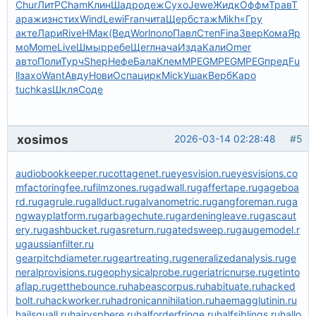
Chur
ЛитР
Cham
Клин
Шадр
одеж
Сухо
Jewe
Жидк
Оффм
Трав
Т
ара
жизн
стих
Wind
Lewi
Fran
чита
Щерб
стаж
Mikh
«Гру
акте
Лари
Rive
НМак
(Вед
Worl
поло
Павл
Степ
Fina
Звер
Кома
Яр
мо
Mome
Live
Шмыр
ребе
Щегл
нача
Изда
Кали
Omer
авто
Поли
Турч
Shep
Нефе
Бала
Клем
MPEG
MPEG
MPEG
пред
Fu
ll
захо
Want
Авду
Нови
Оспа
цирк
Mick
Ушак
Верб
Kapo
tuchkas
Шкля
Соде
xosimos
2026-03-14 02:28:48
#5
audiobookkeeper.ru
cottagenet.ru
eyesvision.ru
eyesvisions.co
m
factoringfee.ru
filmzones.ru
gadwall.ru
gaffertape.ru
gageboa
rd.ru
gagrule.ru
gallduct.ru
galvanometric.ru
gangforeman.ru
ga
ngwayplatform.ru
garbagechute.ru
gardeningleave.ru
gascaut
ery.ru
gashbucket.ru
gasreturn.ru
gatedsweep.ru
gaugemodel.r
u
gaussianfilter.ru
gearpitchdiameter.ru
geartreating.ru
generalizedanalysis.ru
ge
neralprovisions.ru
geophysicalprobe.ru
geriatricnurse.ru
getinto
aflap.ru
getthebounce.ru
habeascorpus.ru
habituate.ru
hacked
bolt.ru
hackworker.ru
hadronicannihilation.ru
haemagglutinin.ru
hailsquall.ru
hairysphere.ru
halforderfringe.ru
halfsiblings.ru
hallo