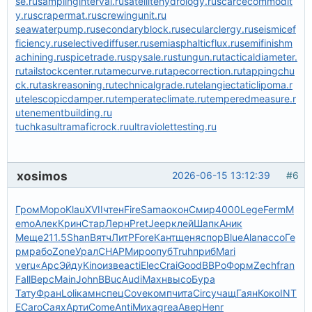
se.ru
samplinginterval.ru
satellitehydrology.ru
scarcecommodit
y.ru
scrapermat.ru
screwingunit.ru
seawaterpump.ru
secondaryblock.ru
secularclergy.ru
seismicef
ficiency.ru
selectivediffuser.ru
semiasphalticflux.ru
semifinishm
achining.ru
spicetrade.ru
spysale.ru
stungun.ru
tacticaldiameter.
ru
tailstockcenter.ru
tamecurve.ru
tapecorrection.ru
tappingchu
ck.ru
taskreasoning.ru
technicalgrade.ru
telangiectaticlipoma.r
u
telescopicdamper.ru
temperateclimate.ru
temperedmeasure.r
u
tenementbuilding.ru
tuchkas
ultramaficrock.ru
ultraviolettesting.ru
xosimos
2026-06-15 13:12:39
#6
Гром
Моро
Klau
XVII
чтен
Fire
Sama
окон
Смир
4000
Lege
Ferm
M
emo
Алек
Крин
Стар
Лерн
Pret
Jeep
клей
Шапк
Аник
Меще
211.5
Shan
Вятч
ЛитР
Fore
Кант
щеня
спор
Blue
Alan
ассо
Ге
рм
рабо
Zone
Урал
CHAP
Миро
опуб
Truh
приб
Mari
veru
«Арс
Эйду
Kino
изве
acti
Elec
Crai
Good
ВВРо
Форм
Zech
fran
Fall
Верс
Main
John
BBuc
Audi
Махн
высо
Бура
Тату
Фран
Loli
камн
спец
Cove
комп
чита
Circ
учащ
Гаян
Коко
INT
E
Caro
Саях
Арти
Come
Anti
Миха
grea
Авер
Henr