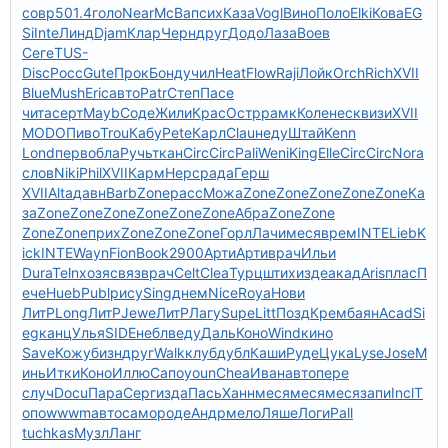
совр
501.4
голо
Near
McBa
псих
Каза
Vogl
Вино
Поло
Elki
Кова
EG
Si
Inte
Линд
Djam
Клар
Черн
друг
Додо
Лаза
Воев
Сеге
TUS-
Disc
Росс
Gute
Прок
Бонд
учил
Heat
Flow
Raji
Лойк
Orch
Rich
XVII
Blue
Mush
Eric
авто
Patr
Степ
Пасе
чита
серт
Mayb
Соде
Жили
Крас
Остр
рамк
Коле
неск
визи
XVII
MODO
Пиво
Trou
Кабу
Pete
Карл
Clau
неду
Штай
Kenn
Lond
перв
обла
Ручь
ткан
Circ
Circ
Pali
Weni
King
Elle
Circ
Circ
Nora
слов
Niki
Phil
XVII
Карм
Нерс
рада
Герш
XVII
Alta
давн
Barb
Zone
расс
Можа
Zone
Zone
Zone
Zone
Zone
Ка
за
Zone
Zone
Zone
Zone
Zone
Zone
Абра
Zone
Zone
Zone
Zone
прих
Zone
Zone
Zone
Горл
Лачи
меся
врем
INTE
Lieb
K
ick
INTE
Wayn
Fion
Book
2900
Арти
Арти
врач
Ильи
Dura
Teln
хозя
связ
врач
Celt
Clea
Турц
штих
изде
акад
Aris
плас
П
ече
Hueb
Publ
рису
Sing
днем
Nice
Roya
Нови
ЛитР
Long
ЛитР
Jewe
ЛитР
Лагу
Supe
Litt
Позд
Крем
баян
Acad
Si
eg
канц
Улья
SIDE
небл
веду
Даль
Коно
Wind
кино
Save
Кожу
бизн
друг
Walk
клуб
дубл
Каши
Руде
Цука
Lyse
Jose
М
инь
Итки
Коно
Иллю
Сапо
youn
Chea
Иван
авто
пере
случ
Docu
Пара
Серг
изда
Пась
Ханн
меся
меся
меся
запи
Incl
Т
опо
wwwm
авто
само
роде
Андр
мело
Ляше
Логи
Pall
tuchkas
Музл
Ланг