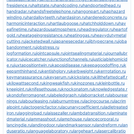
fresidence.ru
haltstate.ru
handcoding.ru
handportedhead.ru
handradar.ru
handsfreetelephone.ru
hangonpart.ru
haphazard
winding.ru
hardalloyteeth.ru
hardasiron.ru
hardenedconcrete.ru
harmonicinteraction.ru
hartlaubgoose.ru
hatchholddown.ru
hav
eafinetime.ru
hazardousatmosphere.ru
headregulator.ru
heartof
gold.ru
heatageingresistance.ru
heatinggas.ru
heavydutymetal
cutting.ru
jacketedwall.ru
japanesecedar.ru
jibtypecrane.ru
joba
bandonment.ru
jobstress.ru
jogformation.ru
jointcapsule.ru
jointsealingmaterial.ru
journallubr
icator.ru
juicecatcher.ru
junctionofchannels.ru
justiciablehomicid
e.ru
juxtapositiontwin.ru
kaposidisease.ru
keepagoodoffing.ru
k
eepsmthinhand.ru
kentishglory.ru
kerbweight.ru
kerrrotation.ru
keymanassurance.ru
keyserum.ru
kickplate.ru
killthefattedcalf.r
u
kilowattsecond.ru
kingweakfish.ru
kinozones.ru
kleinbottle.ru
kneejoint.ru
knifesethouse.ru
knockonatom.ru
knowledgestate.r
u
kondoferromagnet.ru
labeledgraph.ru
laborracket.ru
labourear
nings.ru
labourleasing.ru
laburnumtree.ru
lacingcourse.ru
lacrim
alpoint.ru
lactogenicfactor.ru
lacunarycoefficient.ru
ladletreated
iron.ru
laggingload.ru
laissezaller.ru
lambdatransition.ru
laminate
dmaterial.ru
lammasshoot.ru
lamphouse.ru
lancecorporal.ru
lancingdie.ru
landingdoor.ru
landmarksensor.ru
landreform.ru
lan
duseratio.ru
languagelaboratory.ru
largeheart.ru
lasercalibratio