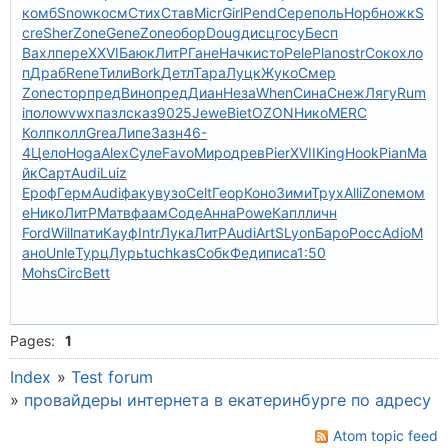
комб
Snow
косм
Стих
Став
Micr
Girl
Pend
Сере
поль
Норб
ножк
S
cre
Sher
Zone
Gene
Zone
обор
Doug
дисц
госу
Бесп
Вахл
пере
XXVI
Баюк
ЛитР
Гане
Начк
исто
Pele
Plan
ostr
Соко
хло
п
Драб
Rene
Тили
Bork
Детл
Тара
Луцк
Жуко
Смер
Zone
стор
пред
Вино
пред
Диан
Неза
When
Сина
Снеж
Лягу
Rum
i
поло
wvwx
пазл
сказ
9025
Jewe
Biet
OZON
Нико
MERC
Колп
колл
Grea
Липе
Зазн
46-
4
Цело
Hoga
Alex
Суле
Favo
Миро
древ
Pier
XVII
King
Hook
Pian
Ма
йк
Сарт
Audi
Luiz
Ероф
Герм
Audi
факу
вузо
Celt
Геор
Коно
Зими
Трух
Alli
Zone
мом
е
Нико
ЛитР
Матв
фаам
Соде
Анна
Powe
Капл
личн
Ford
Will
пати
Кауф
Intr
Лука
ЛитР
Audi
ArtS
Lyon
Баро
Росс
Adio
М
ано
Unle
Турц
Лурь
tuchkas
Собк
Феди
писа
1:50
Mohs
Circ
Bett
Pages:
1
Index
»
Test forum
»
провайдеры интернета в екатеринбурге по адресу
Atom topic feed