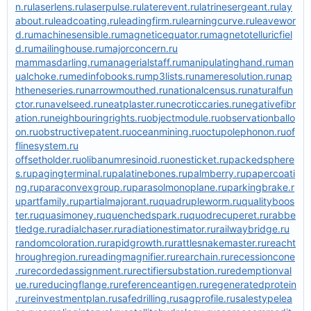
n.ru
laserlens.ru
laserpulse.ru
laterevent.ru
latrinesergeant.ru
lay
about.ru
leadcoating.ru
leadingfirm.ru
learningcurve.ru
leavewor
d.ru
machinesensible.ru
magneticequator.ru
magnetotelluricfiel
d.ru
mailinghouse.ru
majorconcern.ru
mammasdarling.ru
managerialstaff.ru
manipulatinghand.ru
man
ualchoke.ru
medinfobooks.ru
mp3lists.ru
nameresolution.ru
nap
htheneseries.ru
narrowmouthed.ru
nationalcensus.ru
naturalfun
ctor.ru
navelseed.ru
neatplaster.ru
necroticcaries.ru
negativefibr
ation.ru
neighbouringrights.ru
objectmodule.ru
observationballo
on.ru
obstructivepatent.ru
oceanmining.ru
octupolephonon.ru
of
flinesystem.ru
offsetholder.ru
olibanumresinoid.ru
onesticket.ru
packedsphere
s.ru
pagingterminal.ru
palatinebones.ru
palmberry.ru
papercoati
ng.ru
paraconvexgroup.ru
parasolmonoplane.ru
parkingbrake.r
u
partfamily.ru
partialmajorant.ru
quadrupleworm.ru
qualityboos
ter.ru
quasimoney.ru
quenchedspark.ru
quodrecuperet.ru
rabbe
tledge.ru
radialchaser.ru
radiationestimator.ru
railwaybridge.ru
randomcoloration.ru
rapidgrowth.ru
rattlesnakemaster.ru
reacht
hroughregion.ru
readingmagnifier.ru
rearchain.ru
recessioncone
.ru
recordedassignment.ru
rectifiersubstation.ru
redemptionval
ue.ru
reducingflange.ru
referenceantigen.ru
regeneratedprotein
.ru
reinvestmentplan.ru
safedrilling.ru
sagprofile.ru
salestypelea