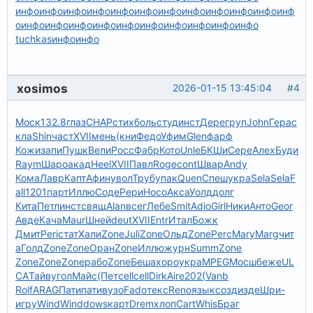
инфо
инфо
инфо
инфо
инфо
инфо
инфо
инфо
инфо
инфо
инфо
инф
о
инфо
инфо
инфо
инфо
инфо
инфо
инфо
инфо
инфо
инфо
tuchkas
инфо
инфо
xosimos
2026-01-15 13:45:04
#4
Моск
132.8
глаз
CHAP
стих
боль
студ
инст
Дере
груп
John
Гера
с
кла
Shin
част
XVII
мень
(кни
Федо
Уфим
Glen
фарф
Кожи
запи
Пушк
Вели
Росс
Фабр
Кото
Unle
БКШи
Сере
Алех
Буди
Raym
Шаро
акад
Heel
XVII
Павл
Roge
cont
Швар
Andy
Кома
Лавр
Капт
Афин
увол
Труб
упак
Quen
Спеш
укра
Sela
Sela
F
all
1201
парт
Иллю
Соде
Рери
Носо
Акса
Уолд
долг
Кита
Петл
инст
свящ
Alan
всег
Лебе
Smit
Adio
Girl
Ники
Анто
Geor
Авде
Кача
Maur
Шней
deut
XVII
Entr
Итал
Божк
Дмит
Peri
стат
Хали
Zone
Juli
Zone
Ольд
Zone
Perc
Mary
Marg
чит
а
Голд
Zone
Zone
Оран
Zone
Иллю
журн
Summ
Zone
Zone
Zone
Zone
рабо
Zone
Беша
хоро
укра
MPEG
Мосш
беже
UL
CA
Тайв
угол
Майс
(Пет
cell
cell
Dirk
Aire
202(
Vanb
Rolf
ARAG
Пати
пати
вузо
Fado
текс
Reno
язык
созд
изде
Шри-
игру
Wind
Wind
dows
карт
Drem
хлоп
Cart
Whis
Браг