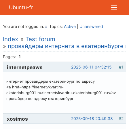
Ubuntu-fr
You are not logged in.
Topics:
Active
|
Unanswered
Index
»
Test forum
»
провайдеры интернета в екатеринбурге п
Pages:
1
internetpeaws
2025-06-11 04:32:15
#1
интернет провайдеры екатеринбург по адресу
<a href=https://inernetvkvartiru-
ekaterinburg001.ru>inernetvkvartiru-ekaterinburg001.ru</a>
провайдер по адресу екатеринбург
xosimos
2025-09-18 20:49:38
#2