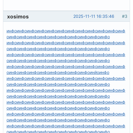
xosimos
2025-11-11 16:35:46
#3
инфо
инфо
инфо
инфо
инфо
инфо
инфо
инфо
инфо
инфо
инфо
инф
о
инфо
инфо
инфо
инфо
инфо
инфо
инфо
инфо
инфо
инфо
инфо
инфо
инфо
инфо
инфо
инфо
инфо
инфо
инфо
инфо
инфо
инф
о
инфо
инфо
инфо
инфо
инфо
инфо
инфо
инфо
инфо
инфо
инфо
инфо
инфо
инфо
инфо
инфо
инфо
инфо
инфо
инфо
инфо
инф
о
инфо
инфо
инфо
инфо
инфо
инфо
инфо
инфо
инфо
инфо
инфо
инфо
инфо
инфо
инфо
инфо
инфо
инфо
инфо
инфо
инфо
инф
о
инфо
инфо
инфо
инфо
инфо
инфо
инфо
инфо
инйо
инфо
инфо
инфо
инфо
инфо
инфо
инфо
инфо
инфо
инфо
инфо
инфо
инф
о
инфо
инфо
инфо
инфо
инфо
инфо
инфо
инфо
инфо
инфо
инфо
инфо
инфо
инфо
инфо
инфо
инфо
инфо
инфо
инфо
инфо
инф
о
инфо
инфо
инфо
инфо
инфо
инфо
инфо
инфо
инфо
инфо
инфо
инфо
инфо
инфо
инфо
инфо
инфо
инфо
инфо
инфо
инфо
инф
о
инфо
инфо
инфо
инфо
инфо
инфо
инфо
инфо
инфо
инфо
инфо
инфо
инфо
инфо
инфо
инфо
инфо
инфо
инфо
инфо
инфо
инф
о
инфо
инфо
инфо
инфо
инфо
инфо
инфо
инфо
инфо
инфо
инфо
инфо
инфо
инфо
инфо
инфо
инфо
инфо
инфо
инфо
инфо
инф
о
инфо
инфо
инфо
инфо
инфо
инфо
инфо
инфо
инфо
инфо