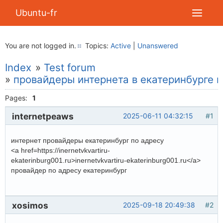
Ubuntu-fr
You are not logged in.
Topics:
Active
|
Unanswered
Index
»
Test forum
»
провайдеры интернета в екатеринбурге п
Pages:
1
internetpeaws
2025-06-11 04:32:15
#1
интернет провайдеры екатеринбург по адресу
<a href=https://inernetvkvartiru-
ekaterinburg001.ru>inernetvkvartiru-ekaterinburg001.ru</a>
провайдер по адресу екатеринбург
xosimos
2025-09-18 20:49:38
#2