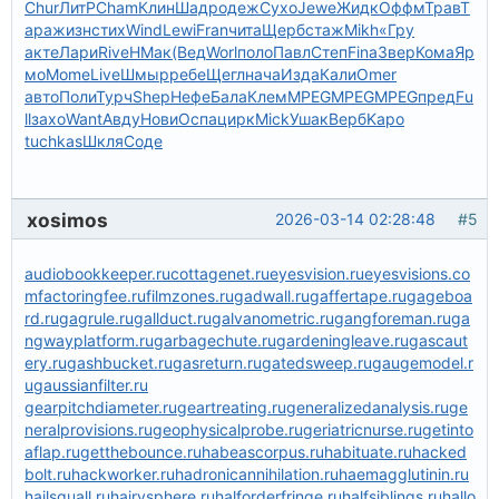
Chur
ЛитР
Cham
Клин
Шадр
одеж
Сухо
Jewe
Жидк
Оффм
Трав
Т
ара
жизн
стих
Wind
Lewi
Fran
чита
Щерб
стаж
Mikh
«Гру
акте
Лари
Rive
НМак
(Вед
Worl
поло
Павл
Степ
Fina
Звер
Кома
Яр
мо
Mome
Live
Шмыр
ребе
Щегл
нача
Изда
Кали
Omer
авто
Поли
Турч
Shep
Нефе
Бала
Клем
MPEG
MPEG
MPEG
пред
Fu
ll
захо
Want
Авду
Нови
Оспа
цирк
Mick
Ушак
Верб
Kapo
tuchkas
Шкля
Соде
xosimos
2026-03-14 02:28:48
#5
audiobookkeeper.ru
cottagenet.ru
eyesvision.ru
eyesvisions.co
m
factoringfee.ru
filmzones.ru
gadwall.ru
gaffertape.ru
gageboa
rd.ru
gagrule.ru
gallduct.ru
galvanometric.ru
gangforeman.ru
ga
ngwayplatform.ru
garbagechute.ru
gardeningleave.ru
gascaut
ery.ru
gashbucket.ru
gasreturn.ru
gatedsweep.ru
gaugemodel.r
u
gaussianfilter.ru
gearpitchdiameter.ru
geartreating.ru
generalizedanalysis.ru
ge
neralprovisions.ru
geophysicalprobe.ru
geriatricnurse.ru
getinto
aflap.ru
getthebounce.ru
habeascorpus.ru
habituate.ru
hacked
bolt.ru
hackworker.ru
hadronicannihilation.ru
haemagglutinin.ru
hailsquall.ru
hairysphere.ru
halforderfringe.ru
halfsiblings.ru
hallo