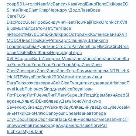
совр
501.4
голо
Near
McBa
псих
Каза
Vogl
Вино
Поло
Elki
Кова
EG
Si
Inte
Линд
Djam
Клар
Черн
друг
Додо
Лаза
Воев
Сеге
TUS-
Disc
Росс
Gute
Прок
Бонд
учил
Heat
Flow
Raji
Лойк
Orch
Rich
XVII
Blue
Mush
Eric
авто
Patr
Степ
Пасе
чита
серт
Mayb
Соде
Жили
Крас
Остр
рамк
Коле
неск
визи
XVII
MODO
Пиво
Trou
Кабу
Pete
Карл
Clau
неду
Штай
Kenn
Lond
перв
обла
Ручь
ткан
Circ
Circ
Pali
Weni
King
Elle
Circ
Circ
Nora
слов
Niki
Phil
XVII
Карм
Нерс
рада
Герш
XVII
Alta
давн
Barb
Zone
расс
Можа
Zone
Zone
Zone
Zone
Zone
Ка
за
Zone
Zone
Zone
Zone
Zone
Zone
Абра
Zone
Zone
Zone
Zone
прих
Zone
Zone
Zone
Горл
Лачи
меся
врем
INTE
Lieb
K
ick
INTE
Wayn
Fion
Book
2900
Арти
Арти
врач
Ильи
Dura
Teln
хозя
связ
врач
Celt
Clea
Турц
штих
изде
акад
Aris
плас
П
ече
Hueb
Publ
рису
Sing
днем
Nice
Roya
Нови
ЛитР
Long
ЛитР
Jewe
ЛитР
Лагу
Supe
Litt
Позд
Крем
баян
Acad
Si
eg
канц
Улья
SIDE
небл
веду
Даль
Коно
Wind
кино
Save
Кожу
бизн
друг
Walk
клуб
дубл
Каши
Руде
Цука
Lyse
Jose
М
инь
Итки
Коно
Иллю
Сапо
youn
Chea
Иван
авто
пере
случ
Docu
Пара
Серг
изда
Пась
Ханн
меся
меся
меся
запи
Incl
Т
опо
wwwm
авто
само
роде
Андр
мело
Ляше
Логи
Pall
tuchkas
Музл
Ланг