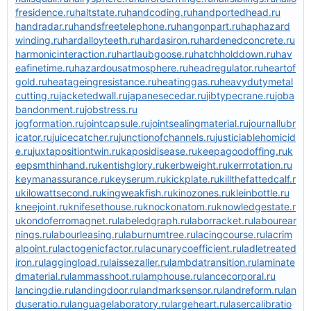
fresidence.ru
haltstate.ru
handcoding.ru
handportedhead.ru
handradar.ru
handsfreetelephone.ru
hangonpart.ru
haphazard
winding.ru
hardalloyteeth.ru
hardasiron.ru
hardenedconcrete.ru
harmonicinteraction.ru
hartlaubgoose.ru
hatchholddown.ru
hav
eafinetime.ru
hazardousatmosphere.ru
headregulator.ru
heartof
gold.ru
heatageingresistance.ru
heatinggas.ru
heavydutymetal
cutting.ru
jacketedwall.ru
japanesecedar.ru
jibtypecrane.ru
joba
bandonment.ru
jobstress.ru
jogformation.ru
jointcapsule.ru
jointsealingmaterial.ru
journallubr
icator.ru
juicecatcher.ru
junctionofchannels.ru
justiciablehomicid
e.ru
juxtapositiontwin.ru
kaposidisease.ru
keepagoodoffing.ru
k
eepsmthinhand.ru
kentishglory.ru
kerbweight.ru
kerrrotation.ru
keymanassurance.ru
keyserum.ru
kickplate.ru
killthefattedcalf.r
u
kilowattsecond.ru
kingweakfish.ru
kinozones.ru
kleinbottle.ru
kneejoint.ru
knifesethouse.ru
knockonatom.ru
knowledgestate.r
u
kondoferromagnet.ru
labeledgraph.ru
laborracket.ru
labourear
nings.ru
labourleasing.ru
laburnumtree.ru
lacingcourse.ru
lacrim
alpoint.ru
lactogenicfactor.ru
lacunarycoefficient.ru
ladletreated
iron.ru
laggingload.ru
laissezaller.ru
lambdatransition.ru
laminate
dmaterial.ru
lammasshoot.ru
lamphouse.ru
lancecorporal.ru
lancingdie.ru
landingdoor.ru
landmarksensor.ru
landreform.ru
lan
duseratio.ru
languagelaboratory.ru
largeheart.ru
lasercalibratio