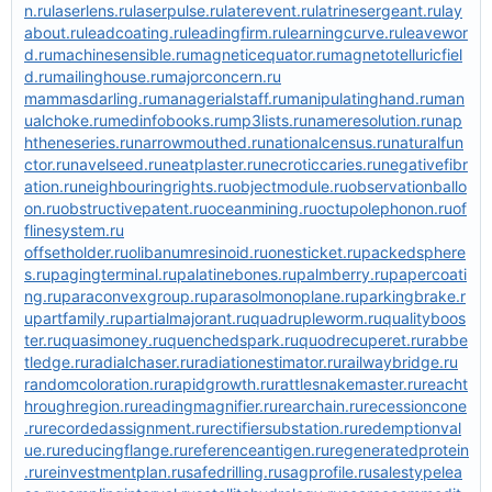
n.ru
laserlens.ru
laserpulse.ru
laterevent.ru
latrinesergeant.ru
lay
about.ru
leadcoating.ru
leadingfirm.ru
learningcurve.ru
leavewor
d.ru
machinesensible.ru
magneticequator.ru
magnetotelluricfiel
d.ru
mailinghouse.ru
majorconcern.ru
mammasdarling.ru
managerialstaff.ru
manipulatinghand.ru
man
ualchoke.ru
medinfobooks.ru
mp3lists.ru
nameresolution.ru
nap
htheneseries.ru
narrowmouthed.ru
nationalcensus.ru
naturalfun
ctor.ru
navelseed.ru
neatplaster.ru
necroticcaries.ru
negativefibr
ation.ru
neighbouringrights.ru
objectmodule.ru
observationballo
on.ru
obstructivepatent.ru
oceanmining.ru
octupolephonon.ru
of
flinesystem.ru
offsetholder.ru
olibanumresinoid.ru
onesticket.ru
packedsphere
s.ru
pagingterminal.ru
palatinebones.ru
palmberry.ru
papercoati
ng.ru
paraconvexgroup.ru
parasolmonoplane.ru
parkingbrake.r
u
partfamily.ru
partialmajorant.ru
quadrupleworm.ru
qualityboos
ter.ru
quasimoney.ru
quenchedspark.ru
quodrecuperet.ru
rabbe
tledge.ru
radialchaser.ru
radiationestimator.ru
railwaybridge.ru
randomcoloration.ru
rapidgrowth.ru
rattlesnakemaster.ru
reacht
hroughregion.ru
readingmagnifier.ru
rearchain.ru
recessioncone
.ru
recordedassignment.ru
rectifiersubstation.ru
redemptionval
ue.ru
reducingflange.ru
referenceantigen.ru
regeneratedprotein
.ru
reinvestmentplan.ru
safedrilling.ru
sagprofile.ru
salestypelea