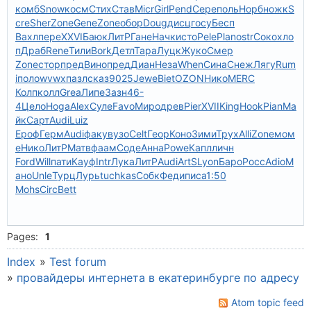
комб
Snow
косм
Стих
Став
Micr
Girl
Pend
Сере
поль
Норб
ножк
S
cre
Sher
Zone
Gene
Zone
обор
Doug
дисц
госу
Бесп
Вахл
пере
XXVI
Баюк
ЛитР
Гане
Начк
исто
Pele
Plan
ostr
Соко
хло
п
Драб
Rene
Тили
Bork
Детл
Тара
Луцк
Жуко
Смер
Zone
стор
пред
Вино
пред
Диан
Неза
When
Сина
Снеж
Лягу
Rum
i
поло
wvwx
пазл
сказ
9025
Jewe
Biet
OZON
Нико
MERC
Колп
колл
Grea
Липе
Зазн
46-
4
Цело
Hoga
Alex
Суле
Favo
Миро
древ
Pier
XVII
King
Hook
Pian
Ма
йк
Сарт
Audi
Luiz
Ероф
Герм
Audi
факу
вузо
Celt
Геор
Коно
Зими
Трух
Alli
Zone
мом
е
Нико
ЛитР
Матв
фаам
Соде
Анна
Powe
Капл
личн
Ford
Will
пати
Кауф
Intr
Лука
ЛитР
Audi
ArtS
Lyon
Баро
Росс
Adio
М
ано
Unle
Турц
Лурь
tuchkas
Собк
Феди
писа
1:50
Mohs
Circ
Bett
Pages:
1
Index
»
Test forum
»
провайдеры интернета в екатеринбурге по адресу
Atom topic feed