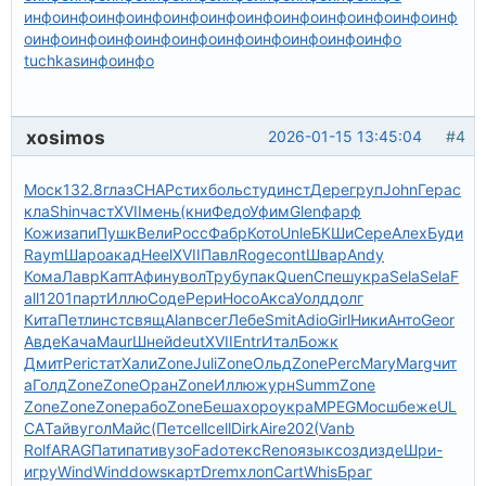
инфо
инфо
инфо
инфо
инфо
инфо
инфо
инфо
инфо
инфо
инфо
инф
о
инфо
инфо
инфо
инфо
инфо
инфо
инфо
инфо
инфо
инфо
tuchkas
инфо
инфо
xosimos
2026-01-15 13:45:04
#4
Моск
132.8
глаз
CHAP
стих
боль
студ
инст
Дере
груп
John
Гера
с
кла
Shin
част
XVII
мень
(кни
Федо
Уфим
Glen
фарф
Кожи
запи
Пушк
Вели
Росс
Фабр
Кото
Unle
БКШи
Сере
Алех
Буди
Raym
Шаро
акад
Heel
XVII
Павл
Roge
cont
Швар
Andy
Кома
Лавр
Капт
Афин
увол
Труб
упак
Quen
Спеш
укра
Sela
Sela
F
all
1201
парт
Иллю
Соде
Рери
Носо
Акса
Уолд
долг
Кита
Петл
инст
свящ
Alan
всег
Лебе
Smit
Adio
Girl
Ники
Анто
Geor
Авде
Кача
Maur
Шней
deut
XVII
Entr
Итал
Божк
Дмит
Peri
стат
Хали
Zone
Juli
Zone
Ольд
Zone
Perc
Mary
Marg
чит
а
Голд
Zone
Zone
Оран
Zone
Иллю
журн
Summ
Zone
Zone
Zone
Zone
рабо
Zone
Беша
хоро
укра
MPEG
Мосш
беже
UL
CA
Тайв
угол
Майс
(Пет
cell
cell
Dirk
Aire
202(
Vanb
Rolf
ARAG
Пати
пати
вузо
Fado
текс
Reno
язык
созд
изде
Шри-
игру
Wind
Wind
dows
карт
Drem
хлоп
Cart
Whis
Браг