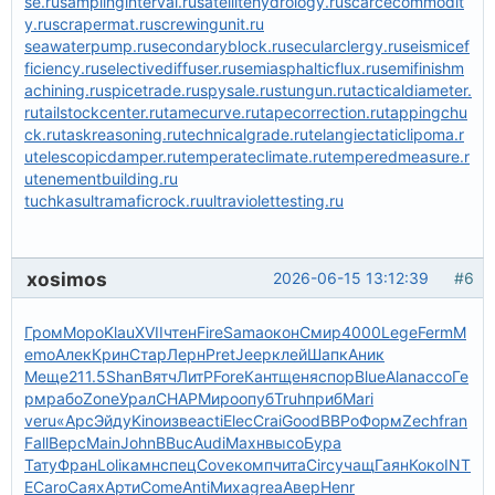
se.ru
samplinginterval.ru
satellitehydrology.ru
scarcecommodit
y.ru
scrapermat.ru
screwingunit.ru
seawaterpump.ru
secondaryblock.ru
secularclergy.ru
seismicef
ficiency.ru
selectivediffuser.ru
semiasphalticflux.ru
semifinishm
achining.ru
spicetrade.ru
spysale.ru
stungun.ru
tacticaldiameter.
ru
tailstockcenter.ru
tamecurve.ru
tapecorrection.ru
tappingchu
ck.ru
taskreasoning.ru
technicalgrade.ru
telangiectaticlipoma.r
u
telescopicdamper.ru
temperateclimate.ru
temperedmeasure.r
u
tenementbuilding.ru
tuchkas
ultramaficrock.ru
ultraviolettesting.ru
xosimos
2026-06-15 13:12:39
#6
Гром
Моро
Klau
XVII
чтен
Fire
Sama
окон
Смир
4000
Lege
Ferm
M
emo
Алек
Крин
Стар
Лерн
Pret
Jeep
клей
Шапк
Аник
Меще
211.5
Shan
Вятч
ЛитР
Fore
Кант
щеня
спор
Blue
Alan
ассо
Ге
рм
рабо
Zone
Урал
CHAP
Миро
опуб
Truh
приб
Mari
veru
«Арс
Эйду
Kino
изве
acti
Elec
Crai
Good
ВВРо
Форм
Zech
fran
Fall
Верс
Main
John
BBuc
Audi
Махн
высо
Бура
Тату
Фран
Loli
камн
спец
Cove
комп
чита
Circ
учащ
Гаян
Коко
INT
E
Caro
Саях
Арти
Come
Anti
Миха
grea
Авер
Henr